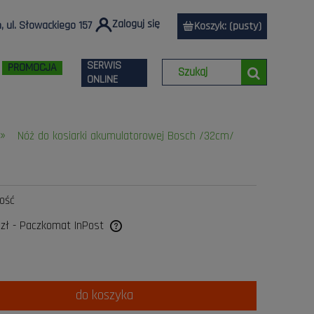
Zaloguj się
 ul. Słowackiego 157
Koszyk:
(pusty)
SERWIS
PROMOCJA
ONLINE
»
Nóż do kosiarki akumulatorowej Bosch /32cm/
lość
 zł
- Paczkomat InPost
a ewentualnych kosztów
do koszyka