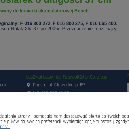
wany do kosiarki akumulatorowej Bosch
ginalny: F 016 800 272, F 016 800 275, F 016 L65 400.
osch Rotak 36/ 37 po 2005r. Przeznaczenie: nóż tnący,
Las24.pl Lasogród, Fotowolt24.pl Sp. z o.o.
icole
Radom, ul. Słowackiego 157
NIP: 796-298-18-03
ania i
503-662-180
,
798-999-092
szynami
48 3 871 871
,
48 360 87 84
d
sklep@lasogrod.pl
e działanie strony i pomagają nam dostosować ofertę do Twoich po
cie plików do swoich preferencji, wybierając opcję "Dostosuj zgody"
k
łatności
ności.