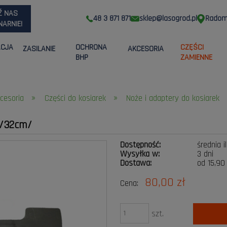
Ź NAS
48 3 871 871
sklep@lasogrod.pl
Radom,
ARNIE!
ACJA
OCHRONA
CZĘŚCI
ZASILANIE
AKCESORIA
BHP
ZAMIENNE
»
»
kcesoria
Części do kosiarek
Noże i adaptery do kosiarek
 /32cm/
Dostępność:
średnia i
Wysyłka w:
3 dni
Dostawa:
od 15,90
80,00 zł
Cena:
Cena nie zawier
płatności
szt.