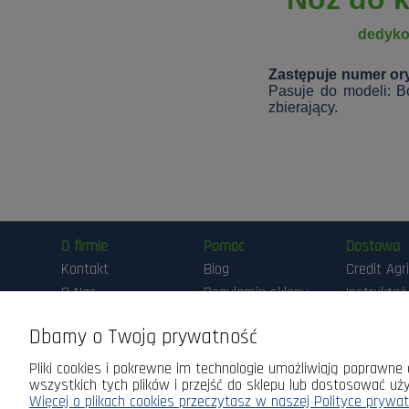
dedyko
Zastępuje numer ory
Pasuje do modeli: B
zbierający.
O firmie
Pomoc
Dostawa
Kontakt
Blog
Credit Agr
O Nas
Regulamin sklepu
Instruktaż
Przygotow
Maszyny DEMO
Polityka
Pracy Ma
Dbamy o Twoją prywatność
prywatności
Realizacja
Pliki cookies i pokrewne im technologie umożliwiają poprawn
zamówień
wszystkich tych plików i przejść do sklepu lub dostosować uży
Sposoby p
Więcej o plikach cookies przeczytasz w naszej Polityce prywat