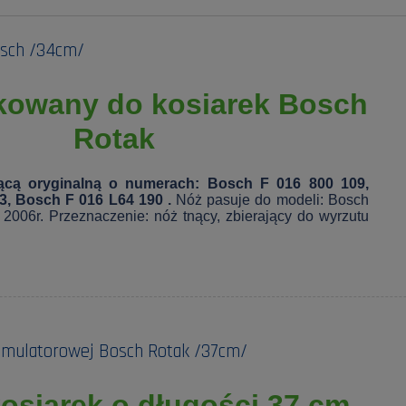
osch /34cm/
kowany do kosiarek Bosch
Rotak
nącą oryginalną o numerach: Bosch F 016 800 109,
3, Bosch F 016 L64 190 .
Nóż pasuje do modeli: Bosch
2006r. Przeznaczenie: nóż tnący, zbierający do wyrzutu
kumulatorowej Bosch Rotak /37cm/
osiarek o długości 37 cm