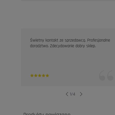
OPINIE KLIENTÓW
Świetny kontakt ze sprzedawcą. Profesjonalne
doradztwo. Zdecydowanie dobry sklep.
1
/
4
Produkty powiązane