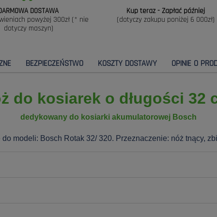
DARMOWA DOSTAWA
Kup teraz - Zapłać później
wieniach powyżej 300zł (* nie
(dotyczy zakupu poniżej 6 000zł)
dotyczy maszyn)
ZNE
BEZPIECZEŃSTWO
KOSZTY DOSTAWY
OPINIE O PROD
ż do kosiarek o długości 32 
dedykowany do kosiarki akumulatorowej Bosch
 do modeli: Bosch Rotak 32/ 320.
Przeznaczenie: nóż tnący, zbi