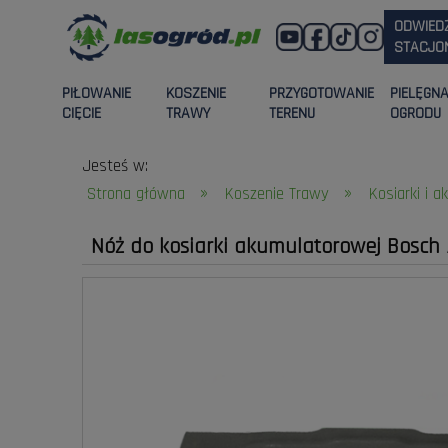
ODWIED
STACJON
PIŁOWANIE
KOSZENIE
PRZYGOTOWANIE
PIELĘGN
CIĘCIE
TRAWY
TERENU
OGRODU
Jesteś w:
»
»
Strona główna
Koszenie Trawy
Kosiarki i a
Nóż do kosiarki akumulatorowej Bosch