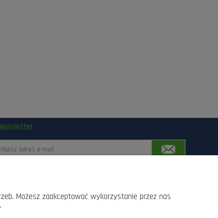
Newsletter
Zapisując się, wyrażasz zgodę na przetwarzanie Twoich
anych przez Las24.pl, Lasogród, Fotowolt24.pl Sp.z o.o.
trzeb. Możesz zaakceptować wykorzystanie przez nas
z siedziba w Radomiu przy ul. Słowackiego 157 srodkami
.
omunikacji elektronicznej, z których przesyłania w
kazdej chwili moge zrezygnowac, lub dokonac zmiany