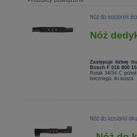
Nóż do kosiarek B
Nóż dedy
Zastępuje listwę t
Bosch F 016 800 15
Rotak 34/34 C przed 
bocznego, do kosza.
Nóż do kosiarki a
Nóż do k