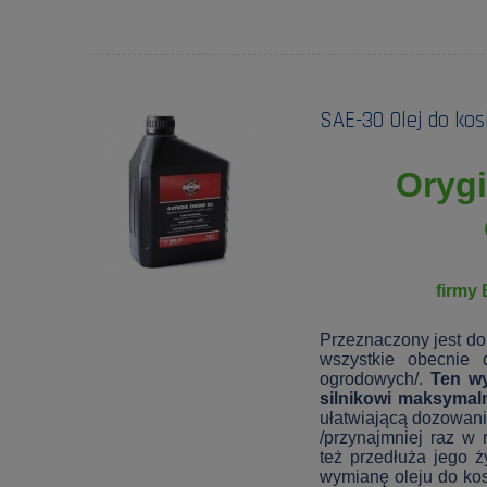
SAE-30 Olej do kosi
Orygi
firmy 
Przeznaczony jest do
wszystkie obecnie 
ogrodowych/.
Ten wy
silnikowi maksymal
ułatwiającą dozowani
/przynajmniej raz w 
też przedłuża jego ż
wymianę oleju do kosia