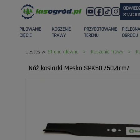
ODWIED
STACJON
PIŁOWANIE
KOSZENIE
PRZYGOTOWANIE
PIELĘGN
CIĘCIE
TRAWY
TERENU
OGRODU
»
»
Jesteś w:
Strona główna
Koszenie Trawy
K
Nóż kosiarki Mesko SPK50 /50.4cm/