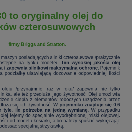
0 to oryginalny olej do
ików czterosuwowych
firmy Briggs and Stratton.
 maszyn posiadających silniki czterosuwowe /praktycznie
dostępne na rynku modele/.
Ten wysokiej jakości olej
a i zapewnia silnikowi maksymalną ochronę.
Pojemnik
ą podziałkę ułatwiającą dozowanie odpowiedniej ilości
oleju /przynajmniej raz w roku/ zapewnia nie tylko
lnika, ale też przedłuża jego żywotność. Olej umożliwia
zenie ciepła z elementów roboczych urządzenia przez
łuża się ich żywotność.
W pojemniku znajduje się 0,6
nie tyle, ile potrzeba na jedną wymianę.
W przypadku
ej lejemy do specjalnie wyodrębnionej miski olejowej.
ności od modelu kosiarki, albo należy spuścić wykręcając
 odessać specjalną strzykawką.