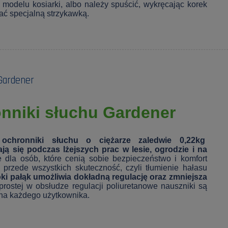
d modelu kosiarki, albo należy spuścić, wykręcając korek
ać specjalną strzykawką.
Gardener
nniki słuchu Gardener
 ochronniki słuchu o ciężarze zaledwie 0,22kg
ą się podczas lżejszych prac w lesie, ogrodzie i na
 dla osób, które cenią sobie bezpieczeństwo i komfort
st przede wszystkich skuteczność, czyli tłumienie hałasu
ki pałąk umożliwia dokładną regulację oraz zmniejsza
prostej w obsłudze regulacji poliuretanowe nauszniki są
 na każdego użytkownika.