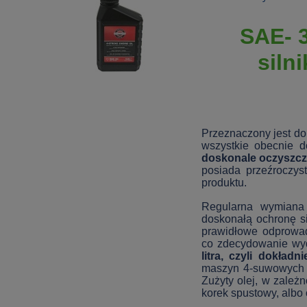
SAE- 3
siln
Przeznaczony jest do
wszystkie obecnie 
doskonale oczyszcz
posiada przeźroczyst
produktu.
Regularna wymiana 
doskonałą ochronę si
prawidłowe odprowad
co zdecydowanie wyd
litra, czyli dokład
maszyn 4-suwowych ol
Zużyty olej, w zależ
korek spustowy, albo