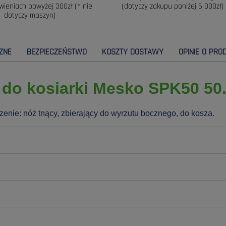
wieniach powyżej 300zł (* nie
(dotyczy zakupu poniżej 6 000zł)
dotyczy maszyn)
ZNE
BEZPIECZEŃSTWO
KOSZTY DOSTAWY
OPINIE O PROD
 do kosiarki Mesko SPK50 50
czenie:
nóż tnący, zbierający do wyrzutu bocznego, do kosza.