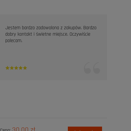
Jestem bardzo zadowolona z zakupów. Bardzo
Prof
dobry kontakt i świetne miejsce. Oczywiście
Pole
polecam.
30,00 zł
Cena: