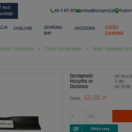
Ź NAS
48 3 871 871
sklep@lasogrod.pl
Radom,
ARNIE!
ACJA
OCHRONA
CZĘŚCI
ZASILANIE
AKCESORIA
BHP
ZAMIENNE
»
»
osiarki i akcesoria
Części do kosiarek
Noże i adaptery do 
Dostępność:
na wycz
Wysyłka w:
3 dni
Dostawa:
od 15,90
65,00 zł
Cena:
Cena nie zawier
płatności
szt.