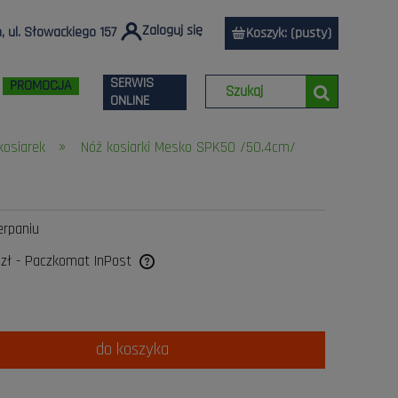
Zaloguj się
 ul. Słowackiego 157
Koszyk:
(pusty)
SERWIS
PROMOCJA
ONLINE
»
kosiarek
Nóż kosiarki Mesko SPK50 /50.4cm/
erpaniu
 zł
- Paczkomat InPost
a ewentualnych kosztów
do koszyka