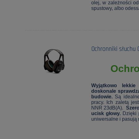
olej, w zależności o
spustowy, albo odess
Ochronniki słuchu 
Ochro
Wyjątkowo lekkie
doskonale sprawdzaj
budowie.
Są idealne
pracy. Ich zaletą je
NNR 23dB(A).
Szero
ucisk głowy.
Dzięki 
uniwersalne i pasują