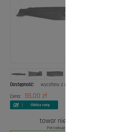
Dostępność:
wycofany z oferty
55,00 zł
Cena:
towar niedostępny
Potrzebujesz pomocy?