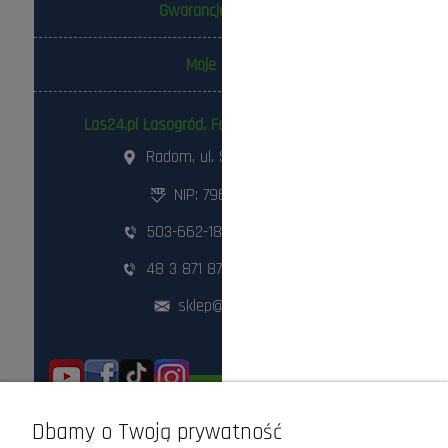
Gwarancja i zwroty
Moje konto
Las24.pl Lasogród, Fotowolt24.pl Sp. z o.o.
Radom, ul. Słowackiego 157
NIP: 796-298-18-03
503-662-180
,
798-999-092
48 3 871 871
,
48 360 87 84
sklep@lasogrod.pl
ODWIEDŹ NAS STACJONARNIE!
Dbamy o Twoją prywatność