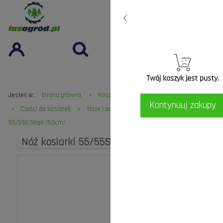
Twój koszyk jest pusty.
»
»
Jesteś w:
Strona główna
Koszenie Trawy
Kosiarki i akcesoria
Kontynuuj zakupy
»
»
»
Części do kosiarek
Noże i adaptery do kosiarek
Nóż kosiarki
55/55S Stiga /53cm/
Nóż kosiarki 55/55S Stiga /53cm/