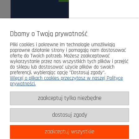
Dbamy o Twoją prywatność
Pliki cookies i pokrewne im technologie umożliwiają
poprawne działanie strony i pomagają nam dostosować
ofertę do Twoich potrzeb. Możesz zaakceptować
wykorzystanie przez nas wszystkich tych plików i przejść
do sklepu lub dostosować użycie plików do swoich
preferencji, wybierając opcję "Dostosuj zgody".
Więcej o plikach cookies przeczytasz w naszej Polityce
prywatności.
zaakceptuj tylko niezbędne
dostosuj zgody
pokaż pełną wersję strony
zaakceptuj wszystkie