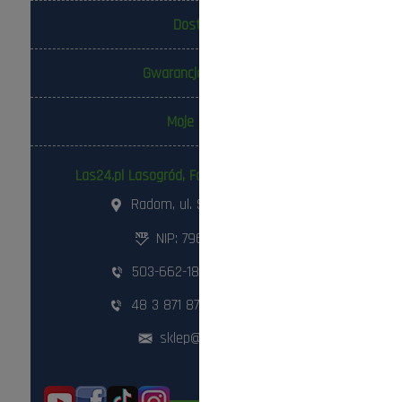
Dostawa
Gwarancja i zwroty
Moje konto
Las24.pl Lasogród, Fotowolt24.pl Sp. z o.o.
Radom, ul. Słowackiego 157
NIP: 796-298-18-03
503-662-180
,
798-999-092
48 3 871 871
,
48 360 87 84
sklep@lasogrod.pl