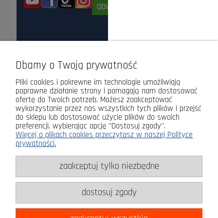
ODWIEDŹ NAS STACJONARNIE!
Dbamy o Twoją prywatność
Pliki cookies i pokrewne im technologie umożliwiają
poprawne działanie strony i pomagają nam dostosować
ofertę do Twoich potrzeb. Możesz zaakceptować
wykorzystanie przez nas wszystkich tych plików i przejść
do sklepu lub dostosować użycie plików do swoich
preferencji, wybierając opcję "Dostosuj zgody".
Więcej o plikach cookies przeczytasz w naszej Polityce
prywatności.
zaakceptuj tylko niezbędne
dostosuj zgody
pokaż pełną wersję strony