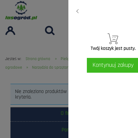
Twój koszyk jest pusty.
»
»
Jesteś w:
Strona główna
Pielęgnacja Ogrodu
Narzędzia
Kontynuuj zakupy
»
ogrodowe
Narzędzia do sprzątania
Nie znaleziono produktów spełniających podane
kryteria.
O firmie
Pomoc