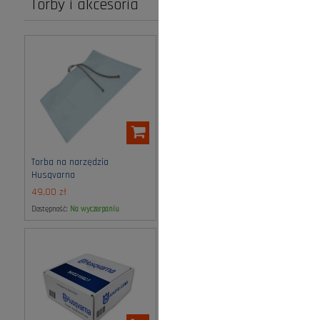
Torby i akcesoria
Torba na narzędzia
Torba na akcesoria
Husqvarna
Husqvarna
49,00 zł
320,00 zł
Dostępność:
na wyczerpaniu
Dostępność:
spodziewana dostawa