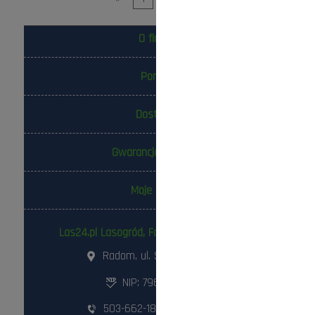
O firmie
Pomoc
Dostawa
Gwarancja i zwroty
Moje konto
Las24.pl Lasogród, Fotowolt24.pl Sp. z o.o.
Radom, ul. Słowackiego 157
NIP: 796-298-18-03
503-662-180
,
798-999-092