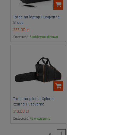
Torba na laptop Husqvarna
Torba na laptop skórzana
Group
Husqvarna
355,00 zł
1 085,00 zł
Dostępność:
spodziewana dostawa
Dostępność:
spodziewana dostawa
Torba na pilarke Xplorer
czarna Husqvarna
210,00 zł
Dostępność:
na wyczerpaniu
«
1
2
»