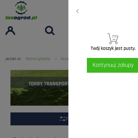
Twój koszyk jest pusty.
»
»
Jesteś w:
Strona główna
Akcesoria
Torby i akcesoria
Kontynuuj zakupy
Filtry