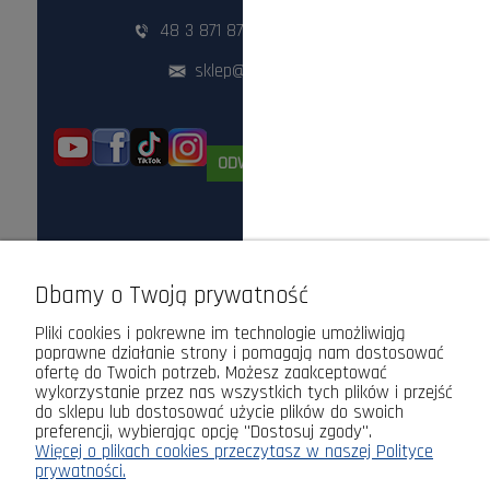
48 3 871 871
,
48 360 87 84
sklep@lasogrod.pl
ODWIEDŹ NAS STACJONARNIE!
Dbamy o Twoją prywatność
Pliki cookies i pokrewne im technologie umożliwiają
poprawne działanie strony i pomagają nam dostosować
ofertę do Twoich potrzeb. Możesz zaakceptować
wykorzystanie przez nas wszystkich tych plików i przejść
do sklepu lub dostosować użycie plików do swoich
preferencji, wybierając opcję "Dostosuj zgody".
Więcej o plikach cookies przeczytasz w naszej Polityce
prywatności.