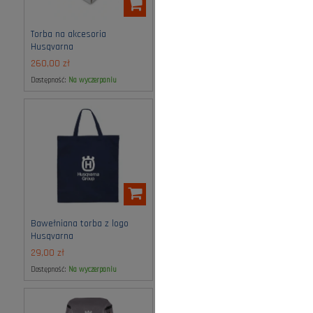
Torba na akcesoria
Torba podróżna Xplorer
Husqvarna
Husqvarna
260,00 zł
479,00 zł
Dostępność:
na wyczerpaniu
Dostępność:
na wyczerpaniu
Bawełniana torba z logo
Kosmetyczka skórzana
Husqvarna
Husqvarna
29,00 zł
685,00 zł
Dostępność:
na wyczerpaniu
Dostępność:
spodziewana dostawa