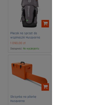
Plecak na sprzęt do
Plecak Xplorer 30L
wspinaczki Husqvarna
Husqvarna
1 090,00 zł
359,00 zł
Dostępność:
na wyczerpaniu
Dostępność:
na wyczerpaniu
Skrzynka na pilarkę
Torba na akcesoria
Husqvarna
Husqvarna Flexi