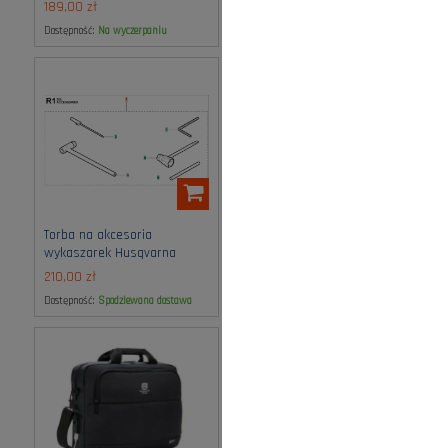
189,00 zł
53,00 zł
Dostępność:
na wyczerpaniu
Dostępność:
na wyczerpaniu
Torba na akcesoria
Torba na laptop EPIC
wykaszarek Husqvarna
Husqvarna Group
210,00 zł
525,00 zł
Dostępność:
spodziewana dostawa
Dostępność:
na wyczerpaniu