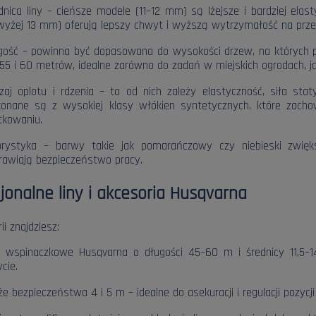
dnica liny – cieńsze modele (11–12 mm) są lżejsze i bardziej elas
wyżej 13 mm) oferują lepszy chwyt i wyższą wytrzymałość na przet
gość – powinna być dopasowana do wysokości drzew, na których pra
 55 i 60 metrów, idealne zarówno do zadań w miejskich ogrodach, jak
zaj oplotu i rdzenia – to od nich zależy elastyczność, siła sta
onane są z wysokiej klasy włókien syntetycznych, które zacho
tkowaniu.
orystyka – barwy takie jak pomarańczowy czy niebieski zwięk
rawiają bezpieczeństwo pracy.
jonalne liny i akcesoria Husqvarna
i znajdziesz:
y wspinaczkowe Husqvarna o długości 45–60 m i średnicy 11,5–1
cie.
że bezpieczeństwa 4 i 5 m – idealne do asekuracji i regulacji pozycji