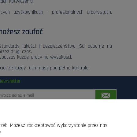
tach kotwiczenia.
ch użytkownikach – profesjonalnych arborystach,
możesz zaufać
standardy jakości i bezpieczeństwa. Są odporne na
rzez długi czas.
 podczas każdej pracy na wysokości.
cią, że każdy ruch masz pod pełną kontrolą.
Newsletter
Zapisując się, wyrażasz zgodę na przetwarzanie Twoich
anych przez Las24.pl, Lasogród, Fotowolt24.pl Sp.z o.o.
trzeb. Możesz zaakceptować wykorzystanie przez nas
z siedziba w Radomiu przy ul. Słowackiego 157 srodkami
.
omunikacji elektronicznej, z których przesyłania w
kazdej chwili moge zrezygnowac, lub dokonac zmiany