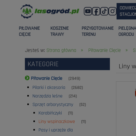
ODWIED
STACJON
PIŁOWANIE
KOSZENIE
PRZYGOTOWANIE
PIELĘGN
CIĘCIE
TRAWY
TERENU
OGRODU
»
»
Jesteś w:
Strona główna
Piłowanie Cięcie
S
KATEGORIE
Liny 
Piłowanie Cięcie
(2949)
Pilarki i akcesoria
(2682)
Narzędzia leśne
(214)
Sprzęt arborystyczny
(52)
Karabińczyki
(11)
Liny wspinaczkowe
(11)
Pasy i uprzęże dla