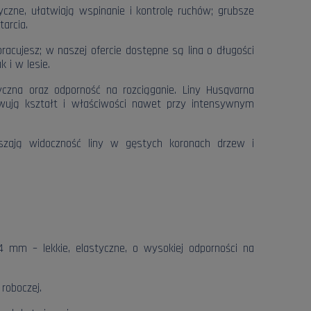
tyczne, ułatwiają wspinanie i kontrolę ruchów; grubsze
arcia.
cujesz; w naszej ofercie dostępne są lina o długości
 i w lesie.
tyczna oraz odporność na rozciąganie. Liny Husqvarna
wują kształt i właściwości nawet przy intensywnym
szają widoczność liny w gęstych koronach drzew i
4 mm – lekkie, elastyczne, o wysokiej odporności na
 roboczej.