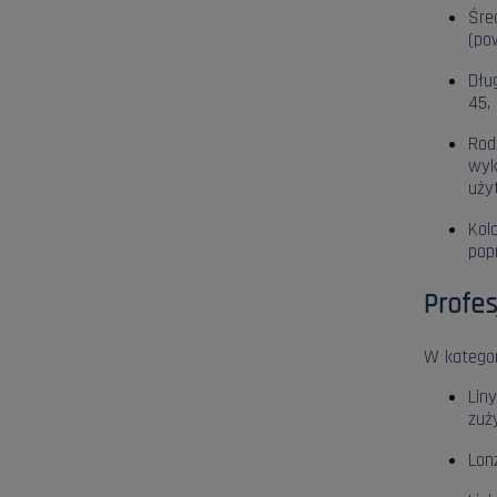
Śre
(po
Dłu
45,
Rod
wyk
uży
Kol
pop
Profes
W kategori
Lin
zuży
Lon