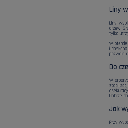
Liny w
Liny wsp
drzew. Sł
tylko utr
W ofercie
i doskona
pozwala d
Do cze
W arborys
stabiliz
asekuracy
Dobrze do
Jak w
Przy wybo