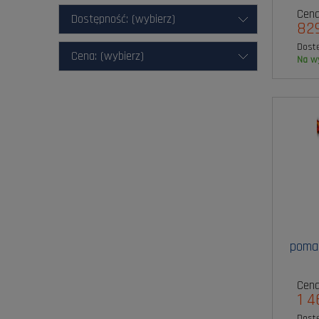
Cena
Dostępność: (wybierz)
829
Dost
Cena: (wybierz)
na 
poma
Cena
1 4
Dost