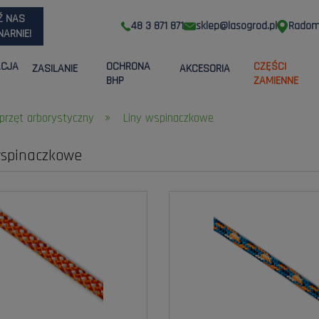
Ź NAS
48 3 871 871
sklep@lasogrod.pl
Radom,
ARNIE!
ACJA
OCHRONA
CZĘŚCI
ZASILANIE
AKCESORIA
BHP
ZAMIENNE
»
przęt arborystyczny
Liny wspinaczkowe
wspinaczkowe