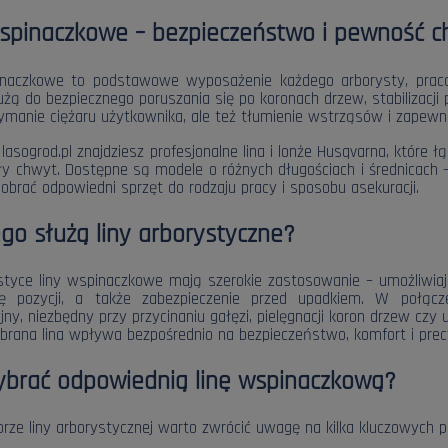
spinaczkowe – bezpieczeństwo i pewność ch
inaczkowe to podstawowe wyposażenie każdego arborysty, pracow
użą do bezpiecznego poruszania się po koronach drzew, stabilizacji p
zymanie ciężaru użytkownika, ale też tłumienie wstrząsów i zapewni
 lasogrod.pl znajdziesz profesjonalne lina i lonże Husqvarna, które
ły chwyt. Dostępne są modele o różnych długościach i średnicach 
obrać odpowiedni sprzęt do rodzaju pracy i sposobu asekuracji.
go służą liny arborystyczne?
tyce liny wspinaczkowe mają szerokie zastosowanie – umożliwiaj
ację pozycji, a także zabezpieczenie przed upadkiem. W połą
jny, niezbędny przy przycinaniu gałęzi, pielęgnacji koron drzew cz
brana lina wpływa bezpośrednio na bezpieczeństwo, komfort i pr
ybrać odpowiednią linę wspinaczkową?
rze liny arborystycznej warto zwrócić uwagę na kilka kluczowych 