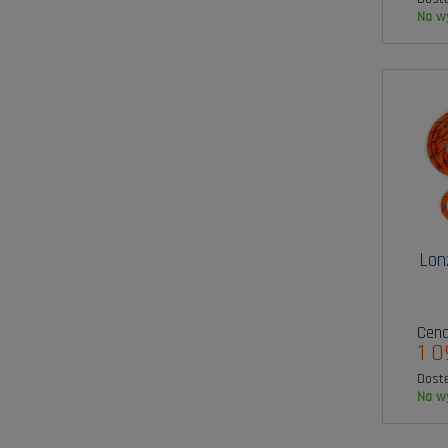
na 
Lon
Cena
1 0
Dost
na 