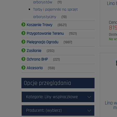
arborystów
(11)
Lina
Torby i pojemniki na sprzęt
arborystyczny
(19)
Cena
Koszenie Trawy
(8621)
819
Przygotowanie Terenu
(1521)
Dost
na 
Pielęgnacja Ogrodu
(1887)
Zasilanie
(250)
Ochrona BHP
(221)
Akcesoria
(158)
Opcje przeglądania
Kategorie: Liny wspinaczkowe
Lina w
m
Producent: (wybierz)