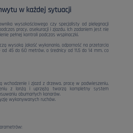
wytu w każdej sytuacji
nika wysokościowego czy specjalisty od pielęgnacji
odczas pracy, asekuracji i zjazdu. Ich zadaniem jest nie
enie pełnej kontroli podczas wspinaczki.
 łączą wysoką jakość wykonania, odporność na przetarcia
– od 45 do 60 metrów, o średnicy od 11,5 do 14 mm, co
ą wchodzenie i zjazd z drzewa, pracę w podwieszeniu,
czeniu z lonżą i uprzężą tworzą kompletny system
y usuwaniu obumarłych konarów.
ecyzję wykonywanych ruchów.
parametrów: