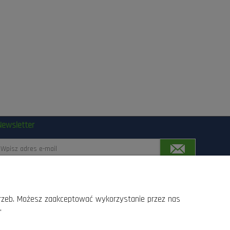
Newsletter
Zapisując się, wyrażasz zgodę na przetwarzanie Twoich
anych przez Las24.pl, Lasogród, Fotowolt24.pl Sp.z o.o.
trzeb. Możesz zaakceptować wykorzystanie przez nas
z siedziba w Radomiu przy ul. Słowackiego 157 srodkami
.
omunikacji elektronicznej, z których przesyłania w
kazdej chwili moge zrezygnowac, lub dokonac zmiany
swoich danych wprowadzonych w procesie rejestracji.