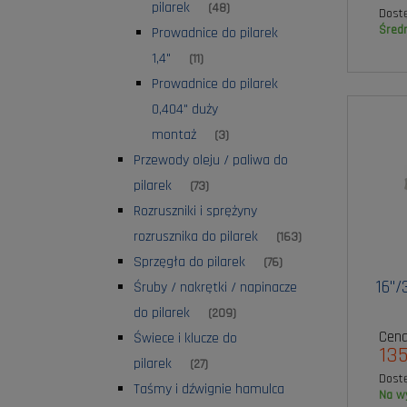
pilarek
(48)
Dost
śred
Prowadnice do pilarek
1,4"
(11)
Prowadnice do pilarek
0,404" duży
montaż
(3)
Przewody oleju / paliwa do
pilarek
(73)
Rozruszniki i sprężyny
rozrusznika do pilarek
(163)
Sprzęgła do pilarek
(76)
16"/
Śruby / nakrętki / napinacze
do pilarek
(209)
Cena
Świece i klucze do
135
pilarek
(27)
Dost
Taśmy i dźwignie hamulca
na 