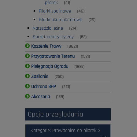
pilarek
(41)
Pilarki spalinowe
(46)
Pilarki akumulatorowe
(29)
Narzędzia leśne
(214)
Sprzęt arborystyczny
(52)
Koszenie Trawy
(8621)
Przygotowanie Terenu
(1521)
Pielęgnacja Ogrodu
(1887)
Zasilanie
(250)
Ochrona BHP
(221)
Akcesoria
(158)
Opcje przeglądania
Kategorie: Prowadnice do pilarek 3