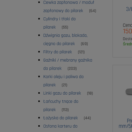
Cewka zapłonowa / moduł
3/
zapłonowy do pilarek
(64)
Cylindry i tłoki do
Cena
pilarek
(55)
150
Dźwignia gazu, blokada,
Dost
cięgno do pilarek
(69)
śred
Filtry do pilarek
(121)
Gaźniki / mebrany gaźnika
do pilarek
(203)
Korki oleju i paliwa do
pilarek
(21)
Linki gazu do pilarek
(18)
Łańcuchy tnące do
pilarek
(113)
Łożyska do pilarek
(44)
Pr
mm/56
Osłona karteru do