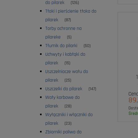
do pilarek
(126)
Tłoki i pierścienie tłoka do
pilarek
(87)
Torby ochronne na
pilareke
(5)
Tłumik do pilarki
(50)
Uchwyty i kabłąki do
pilarek
(15)
Uszczelniacze wału do
pilarek
(25)
Uszczelki do pilarek
(147)
Cena
Wały korbowe do
89,
pilarek
(28)
Dost
śred
Wyłączniki i włączniki do
pilarek
(23)
Zbiorniki paliwa do