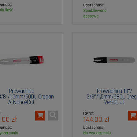
ępność:
Dostępność:
nia ilość
spodziewana
dostawa
Prowadnica
Prowadnica 18"/
3/8"/1,6mm/60DL Oregon
3/8"/1,5mm/68DL Ore
AdvanceCut
VersaCut
:
Cena:
,00 zł
144,00 zł
ępność:
Dostępność:
wyczerpaniu
na wyczerpaniu