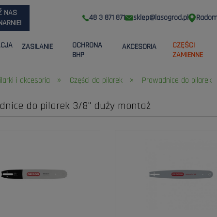
Ź NAS
48 3 871 871
sklep@lasogrod.pl
Radom,
ARNIE!
ACJA
OCHRONA
CZĘŚCI
ZASILANIE
AKCESORIA
BHP
ZAMIENNE
»
»
ilarki i akcesoria
Części do pilarek
Prowadnice do pilarek
dnice do pilarek 3/8" duży montaż