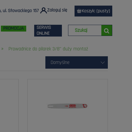
Zaloguj się
 ul. Słowackiego 157
Koszyk:
(pusty)
SERWIS
PROMOCJA
ONLINE
»
Prowadnice do pilarek 3/8" duży montaż