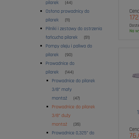
pilarek
(44)
Cena
Osłona prowadnicy do
172
pilarek
(11)
Dost
Pilniki i zestawy do ostrzenia
na 
łańcucha pilarek
(51)
Pompy oleju i paliwa do
pilarek
(90)
Prowadnice do
pilarek
(144)
Prowadnice do pilarek
3/8" mały
montaż
(47)
Prowadnice do pilarek
3/8" duży
montaż
(35)
Cena
Prowadnice 0,325" do
76,