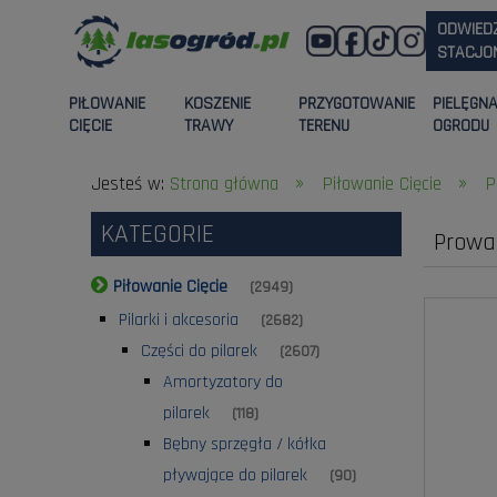
ODWIED
STACJON
PIŁOWANIE
KOSZENIE
PRZYGOTOWANIE
PIELĘGN
CIĘCIE
TRAWY
TERENU
OGRODU
»
»
Jesteś w:
Strona główna
Piłowanie Cięcie
P
KATEGORIE
Prowa
Piłowanie Cięcie
(2949)
Pilarki i akcesoria
(2682)
Części do pilarek
(2607)
Amortyzatory do
pilarek
(118)
Bębny sprzęgła / kółka
pływające do pilarek
(90)