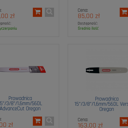
:
Cena:
,00 zł
85,00 zł
ępność:
Dostępność:
wyczerpaniu
średnia ilość
Prowadnica
Prowadnica
15"/3/8"/1,6mm/56DL
15"/3/8"/1,6mm/56DL Ver
AdvanceCut Oregon
Oregon
:
Cena:
00 zł
163,00 zł