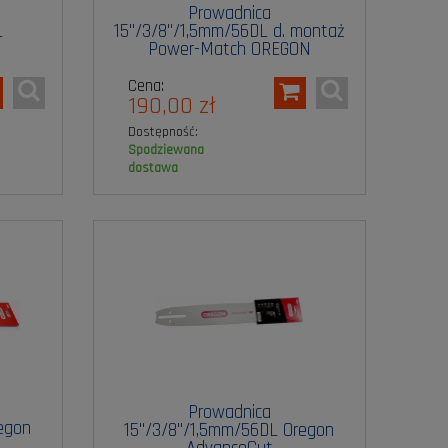
Prowadnica
L
15"/3/8"/1,5mm/56DL d. montaż
Power-Match OREGON
Cena:
190,00 zł
Dostępność:
spodziewana
dostawa
Prowadnica
egon
15"/3/8"/1,5mm/56DL Oregon