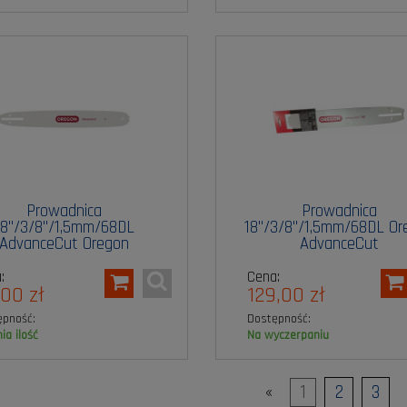
Prowadnica
Prowadnica
18"/3/8"/1,5mm/68DL
18"/3/8"/1,5mm/68DL Or
AdvanceCut Oregon
AdvanceCut
:
Cena:
00 zł
129,00 zł
ępność:
Dostępność:
nia ilość
na wyczerpaniu
«
1
2
3