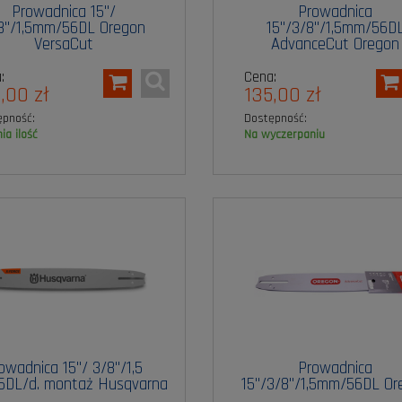
Prowadnica 15"/
Prowadnica
8"/1,5mm/56DL Oregon
15"/3/8"/1,5mm/56D
VersaCut
AdvanceCut Oregon
:
Cena:
,00 zł
135,00 zł
ępność:
Dostępność:
nia ilość
na wyczerpaniu
owadnica 15"/ 3/8"/1,5
Prowadnica
DL/d. montaż Husqvarna
15"/3/8"/1,5mm/56DL Or