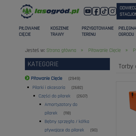
ODWIED
STACJON
PIŁOWANIE
KOSZENIE
PRZYGOTOWANIE
PIELĘGN
CIĘCIE
TRAWY
TERENU
OGRODU
»
»
Jesteś w:
Strona główna
Piłowanie Cięcie
P
KATEGORIE
Torby 
Piłowanie Cięcie
(2949)
Pilarki i akcesoria
(2682)
Części do pilarek
(2607)
Amortyzatory do
pilarek
(118)
Bębny sprzęgła / kółka
pływające do pilarek
(90)