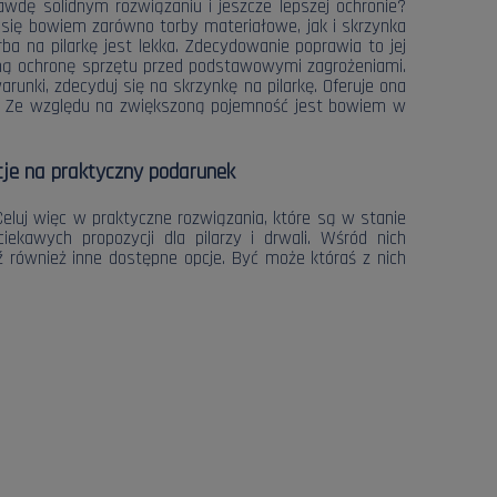
awdę solidnym rozwiązaniu i jeszcze lepszej ochronie?
y się bowiem zarówno torby materiałowe, jak i skrzynka
ba na pilarkę jest lekka. Zdecydowanie poprawia to jej
zną ochronę sprzętu przed podstawowymi zagrożeniami.
unki, zdecyduj się na skrzynkę na pilarkę. Oferuje ona
ne. Ze względu na zwiększoną pojemność jest bowiem w
je na praktyczny podarunek
eluj więc w praktyczne rozwiązania, które są w stanie
ekawych propozycji dla pilarzy i drwali. Wśród nich
dź również inne dostępne opcje. Być może któraś z nich