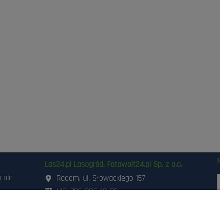
Las24.pl Lasogród, Fotowolt24.pl Sp. z o.o.
icole
Radom, ul. Słowackiego 157
NIP: 796-298-18-03
ania i
503-662-180
,
798-999-092
szynami
48 3 871 871
,
48 360 87 84