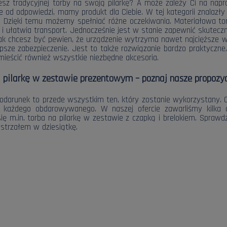
esz tradycyjnej torby na swoją pilarkę? A może zależy Ci na napr
ie od odpowiedzi, mamy produkt dla Ciebie. W tej kategorii znalazł
ę. Dzięki temu możemy spełniać różne oczekiwania. Materiałowa tor
 i ułatwia transport. Jednocześnie jest w stanie zapewnić skutec
nak chcesz być pewien, że urządzenie wytrzyma nawet najcięższe war
epsze zabezpieczenie. Jest to także rozwiązanie bardzo praktycz
mieścić również wszystkie niezbędne akcesoria.
 pilarkę w zestawie prezentowym – poznaj nasze propozyc
podarunek to przede wszystkim ten, który zostanie wykorzystany. C
 każdego obdarowywanego. W naszej ofercie zawarliśmy kilka ci
się m.in. torba na pilarkę w zestawie z czapką i brelokiem. Spraw
 strzałem w dziesiątkę.