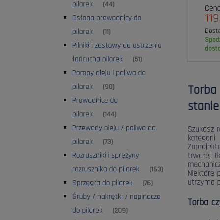
pilarek
(44)
Cena
119
Osłona prowadnicy do
pilarek
Dost
(11)
spodziewana
Pilniki i zestawy do ostrzenia
dost
łańcucha pilarek
(51)
Pompy oleju i paliwa do
pilarek
Torba
(90)
Prowadnice do
stanie
pilarek
(144)
Przewody oleju / paliwa do
Szukasz r
kategori
pilarek
(73)
Zaprojek
Rozruszniki i sprężyny
trwałej t
mechanicz
rozrusznika do pilarek
(163)
Niektóre 
utrzyma p
Sprzęgła do pilarek
(76)
Śruby / nakrętki / napinacze
Torba cz
do pilarek
(209)