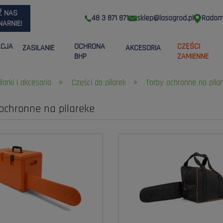
Ź NAS
48 3 871 871
sklep@lasogrod.pl
Radom,
ARNIE!
ACJA
OCHRONA
CZĘŚCI
ZASILANIE
AKCESORIA
BHP
ZAMIENNE
»
»
ilarki i akcesoria
Części do pilarek
Torby ochronne na pila
ochronne na pilareke