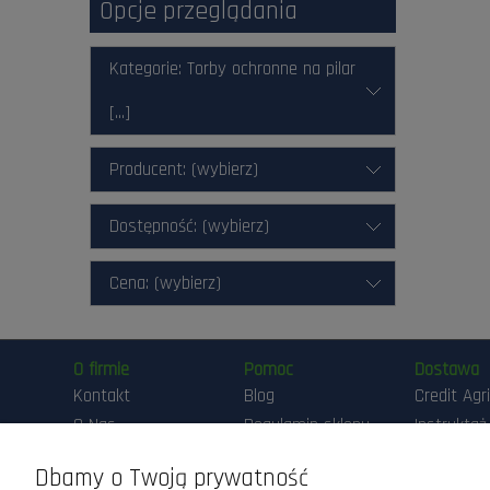
Opcje przeglądania
Kategorie: Torby ochronne na pilar
[...]
Producent: (wybierz)
Dostępność: (wybierz)
Cena: (wybierz)
O firmie
Pomoc
Dostawa
Kontakt
Blog
Credit Agr
O Nas
Regulamin sklepu
Instruktaż
Przygotow
Maszyny DEMO
Polityka
Pracy Ma
Dbamy o Twoją prywatność
prywatności