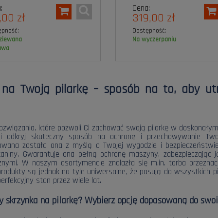
:
Cena:
,00 zł
319,00 zł
ępność:
Dostępność:
na wyczerpaniu
awa
 na Twoją pilarkę – sposób na to, aby u
ozwiązania, które pozwoli Ci zachować swoją pilarkę w doskonałym s
i i odkryj skuteczny sposób na ochronę i przechowywanie Two
towana została ona z myślą o Twojej wygodzie i bezpieczeństwi
kaniny. Gwarantuje ona pełną ochronę maszyny, zabezpieczając j
nymi. W naszym asortymencie znalazła się m.in. torba przeznac
produkty są jednak na tyle uniwersalne, że pasują do wszystkich p
erfekcyjny stan przez wiele lat.
y skrzynka na pilarkę? Wybierz opcję dopasowaną do swoi