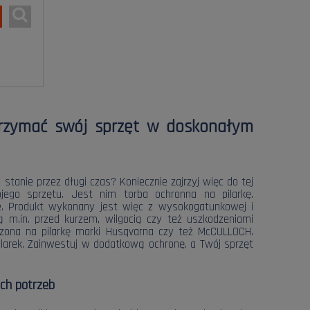
trzymać swój sprzęt w doskonałym
tanie przez długi czas? Koniecznie zajrzyj więc do tej
jego sprzętu. Jest nim torba ochronna na pilarkę.
e. Produkt wykonany jest więc z wysokogatunkowej i
ą m.in. przed kurzem, wilgocią czy też uszkodzeniami
zona na pilarkę marki Husqvarna czy też McCULLOCH.
ilarek. Zainwestuj w dodatkową ochronę, a Twój sprzęt
ch potrzeb