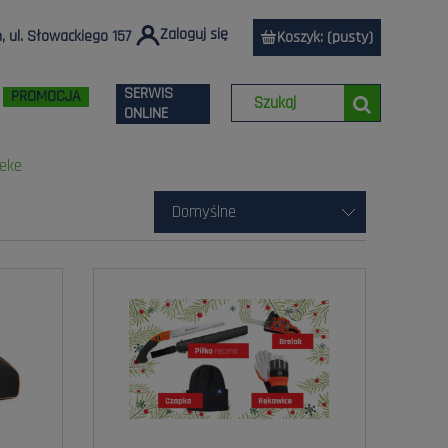
Zaloguj się
 ul. Słowackiego 157
Koszyk:
(pusty)
SERWIS
PROMOCJA
ONLINE
reke