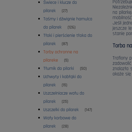
Potrzebuj
Świece i klucze do
Niezależn
pilarek
(27)
na pilark
mobilność
Taśmy i dźwignie hamulca
Jeśli jed
do pilarek
(126)
jeszcze l
stanie po
Tłoki i pierścienie tłoka do
pilarek
(87)
Torba na
Torby ochronne na
Trafiony 
pilareke
(5)
zadowolić
znalazła 
Tłumik do pilarki
(50)
okaże się
Uchwyty i kabłąki do
pilarek
(15)
Uszczelniacze wału do
pilarek
(25)
Uszczelki do pilarek
(147)
Wały korbowe do
pilarek
(28)