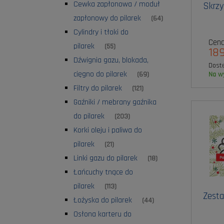
Cewka zapłonowa / moduł
Skrzy
zapłonowy do pilarek
(64)
Cylindry i tłoki do
Cena
pilarek
(55)
189
Dźwignia gazu, blokada,
Dost
cięgno do pilarek
(69)
na 
Filtry do pilarek
(121)
Gaźniki / mebrany gaźnika
do pilarek
(203)
Korki oleju i paliwa do
pilarek
(21)
Linki gazu do pilarek
(18)
Łańcuchy tnące do
pilarek
(113)
Zest
Łożyska do pilarek
(44)
Osłona karteru do