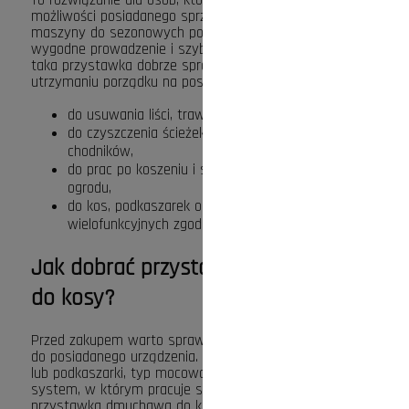
możliwości posiadanego sprzętu bez kupowania kolejnej
maszyny do sezonowych porządków. Lekka konstrukcja,
wygodne prowadzenie i szybki montaż sprawiają, że
taka przystawka dobrze sprawdza się przy regularnym
utrzymaniu porządku na posesji.
do usuwania liści, trawy i lekkich zanieczyszczeń,
do czyszczenia ścieżek, podjazdów, tarasów i
chodników,
do prac po koszeniu i sezonowym sprzątaniu
ogrodu,
do kos, podkaszarek oraz urządzeń
wielofunkcyjnych zgodnych z danym modelem.
Jak dobrać przystawkę dmuchawę
do kosy?
Przed zakupem warto sprawdzić, czy przystawka pasuje
do posiadanego urządzenia. Znaczenie ma model kosy
lub podkaszarki, typ mocowania, średnica wału oraz
system, w którym pracuje sprzęt. Dobrze dobrana
przystawka dmuchawa do kosy spalinowej będzie