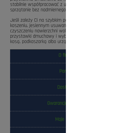
stabilnie współpracować z urządzeniem i ułatwi
sprzątanie bez nadmiernego wysiłku.
Jeśli zależy Ci na szybkim porządkowaniu terenu po
koszeniu, jesiennym usuwaniu liści lub bieżącym
czyszczeniu nawierzchni wokół domu, sprawdź dostępne
przystawki dmuchawy i wybierz model zgodny ze swoją
kosą, podkaszarką albo urządzeniem combi.
O firmie
Pomoc
Dostawa
Gwarancja i zwroty
Moje konto