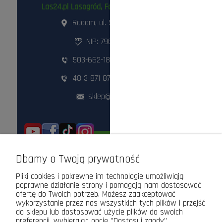
Las24.pl Lasogród, Fotowolt24.pl Sp. z o.o.
Radom, ul. Słowackiego 157
NIP: 796-298-18-03
503-662-180
,
798-999-092
48 3 871 871
,
48 360 87 84
sklep@lasogrod.pl
ODWIEDŹ NAS STACJONARNIE!
Dbamy o Twoją prywatność
Pliki cookies i pokrewne im technologie umożliwiają
poprawne działanie strony i pomagają nam dostosować
ofertę do Twoich potrzeb. Możesz zaakceptować
wykorzystanie przez nas wszystkich tych plików i przejść
do sklepu lub dostosować użycie plików do swoich
preferencji, wybierając opcję "Dostosuj zgody".