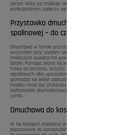
sprzęt, który już znajduje się w domowym lub
profesjonalnym zapleczu ogrodowym.
Przystawka dmuchawa do kosy
spalinowej – do czego się przydaje?
Dmuchawa w formie przystawki sprawdza się przede
wszystkim przy szybkim sprzątaniu większych i
mniejszych powierzchni wokół domu, ogrodu, firmy lub
działki. Pomaga zebrać liście z alejek, usunąć ścinki
trawy po koszeniu, oczyścić podjazd po pracach
ogrodowych albo uporządkować miejsca, w których
gromadzą się lekkie zabrudzenia. W zależności od
modelu może być przeznaczona do kos spalinowych,
podkaszarek akumulatorowych lub systemów typu
combi.
Dmuchawa do kosy
W tej kategorii znajdziesz przystawki dmuchawy
dopasowane do kompatybilnych urządzeń ogrodowych.
To rozwiązanie dla osób, które chcą rozszerzyć