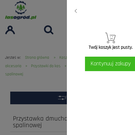
Twój koszyk jest pusty.
»
»
Jesteś w:
Strona główna
Koszenie Trawy
Kosy do trawy i
Kontynuuj zakupy
»
»
akcesoria
Przystawki do kos
Przystawka dmuchawa do kosy
spalinowej
Filtry
Przystawka dmuchawa do kosy
spalinowej