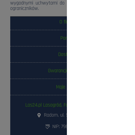
wygodnymi uchwytami do pilników oraz szablonami do
ograniczników.
O firmie
Pomoc
Dostawa
Gwarancja i zwroty
Moje konto
Las24.pl Lasogród, Fotowolt24.pl Sp. z o.o.
Radom, ul. Słowackiego 157
NIP: 796-298-18-03