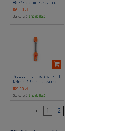
85 3/8 5,5mm Husqvarna
3/8 mini 4,0mm Husqvarna
159,00 zł
159,00 zł
Dostępność:
średnia ilość
Dostępność:
średnia ilość
Prowadnik pilnika 2 w 1 - P11
1/4mini 3,5mm Husqvarna
159,00 zł
Dostępność:
średnia ilość
«
1
2
3
4
»