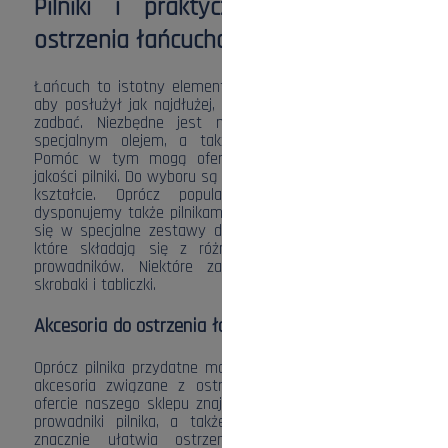
Pilniki i praktyczne zestawy do
ostrzenia łańcucha pilarki
Łańcuch to istotny element każdej pilarki. Jeśli chcesz,
aby posłużył jak najdłużej, musisz odpowiednio o niego
zadbać. Niezbędne jest m.in. smarowanie łańcucha
specjalnym olejem, a także regularne ostrzenie go.
Pomóc w tym mogą oferowane przez nas wysokiej
jakości pilniki. Do wyboru są narzędzia o różnej wielkości i
kształcie. Oprócz popularnych pilników okrągłych
dysponujemy także pilnikami płaskimi. Warto zaopatrzyć
się w specjalne zestawy do ostrzenia łańcucha pilarki,
które składają się z różnych pilników, uchwytów i
prowadników. Niektóre zawierają ponadto szablony,
skrobaki i tabliczki.
Akcesoria do ostrzenia łańcucha pilarki
Oprócz pilnika przydatne mogą okazać się również inne
akcesoria związane z ostrzeniem łańcucha pilarki. W
ofercie naszego sklepu znajdziesz m.in. wysokiej jakości
prowadniki pilnika, a także praktyczne imadło, które
znacznie ułatwia ostrzenie. Dysponujemy również