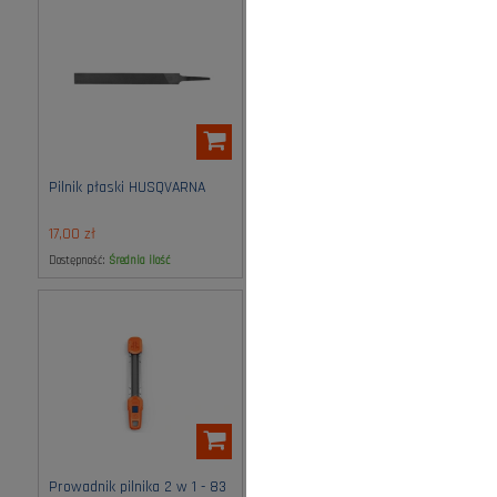
Pilnik płaski HUSQVARNA
Prowadnik pilnika 2 w 1 - 33
35 .325 - 4,8mm Husqvarna
17,00 zł
159,00 zł
Dostępność:
średnia ilość
Dostępność:
średnia ilość
Prowadnik pilnika 2 w 1 - 83
Prowadnik pilnika 2 w 1 - 93