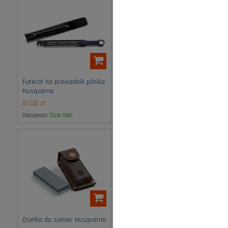
Futerał na prowadnik pilnika
Imadło do ostrzenia
Husqvarna
Husqvarna
57,00 zł
96,00 zł
Dostępność:
duża ilość
Dostępność:
średnia ilość
Osełka do siekier Husqvarna
Ostrzałka do noży i siekier