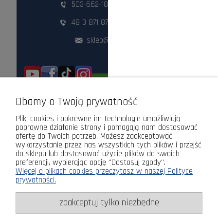
503-662-180
,
798-999-092
48 3 871 871
,
48 360 87 84
sklep@lasogrod.pl
ODWIEDŹ NAS STACJONARNIE!
Dbamy o Twoją prywatność
Pliki cookies i pokrewne im technologie umożliwiają
poprawne działanie strony i pomagają nam dostosować
ofertę do Twoich potrzeb. Możesz zaakceptować
wykorzystanie przez nas wszystkich tych plików i przejść
do sklepu lub dostosować użycie plików do swoich
preferencji, wybierając opcję "Dostosuj zgody".
Więcej o plikach cookies przeczytasz w naszej Polityce
prywatności.
zaakceptuj tylko niezbędne