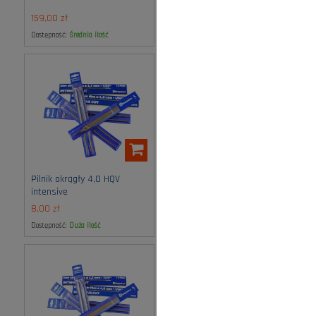
Gardena
159,00 zł
66,00 zł
Dostępność:
średnia ilość
Dostępność:
średnia ilość
Pilnik okrągły 4,0 HQV
Pilnik okrągły 4,5 mm
intensive
HUSQVARNA
8,00 zł
22,00 zł
Dostępność:
duża ilość
Dostępność:
duża ilość