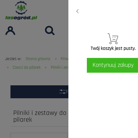
Twój koszyk jest pusty.
»
»
Jesteś w:
Strona główna
Piłowanie Cięcie
Pilarki i akcesoria
Kontynuuj zakupy
»
»
Części do pilarek
Pilniki i zestawy do ostrzenia łańcucha pilarek
Filtry
Pilniki i zestawy do ostrzenia łańcucha
pilarek