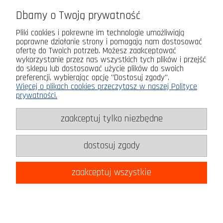
Dbamy o Twoją prywatność
Pliki cookies i pokrewne im technologie umożliwiają
poprawne działanie strony i pomagają nam dostosować
ofertę do Twoich potrzeb. Możesz zaakceptować
wykorzystanie przez nas wszystkich tych plików i przejść
do sklepu lub dostosować użycie plików do swoich
preferencji, wybierając opcję "Dostosuj zgody".
Więcej o plikach cookies przeczytasz w naszej Polityce
prywatności.
zaakceptuj tylko niezbędne
dostosuj zgody
zaakceptuj wszystkie
pokaż pełną wersję strony