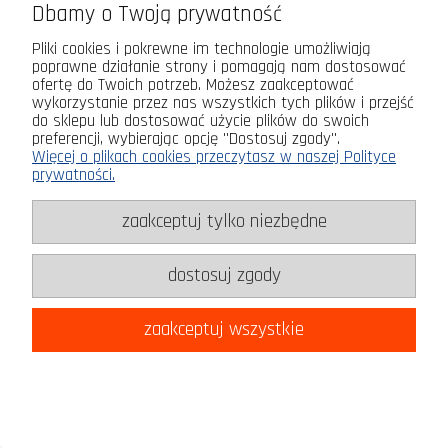
Dbamy o Twoją prywatność
503-662-180
,
798-999-092
Pliki cookies i pokrewne im technologie umożliwiają
48 3 871 871
,
48 360 87 84
poprawne działanie strony i pomagają nam dostosować
ofertę do Twoich potrzeb. Możesz zaakceptować
sklep@lasogrod.pl
wykorzystanie przez nas wszystkich tych plików i przejść
do sklepu lub dostosować użycie plików do swoich
preferencji, wybierając opcję "Dostosuj zgody".
Więcej o plikach cookies przeczytasz w naszej Polityce
prywatności.
ODWIEDŹ NAS STACJONARNIE!
zaakceptuj tylko niezbędne
dostosuj zgody
zaakceptuj wszystkie