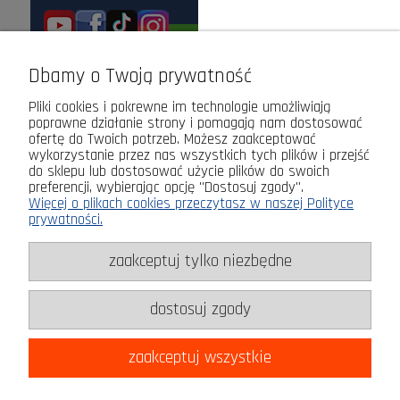
ODWIEDŹ NAS STACJONARNIE!
Dbamy o Twoją prywatność
Pliki cookies i pokrewne im technologie umożliwiają
poprawne działanie strony i pomagają nam dostosować
ofertę do Twoich potrzeb. Możesz zaakceptować
wykorzystanie przez nas wszystkich tych plików i przejść
do sklepu lub dostosować użycie plików do swoich
preferencji, wybierając opcję "Dostosuj zgody".
Więcej o plikach cookies przeczytasz w naszej Polityce
prywatności.
zaakceptuj tylko niezbędne
dostosuj zgody
zaakceptuj wszystkie