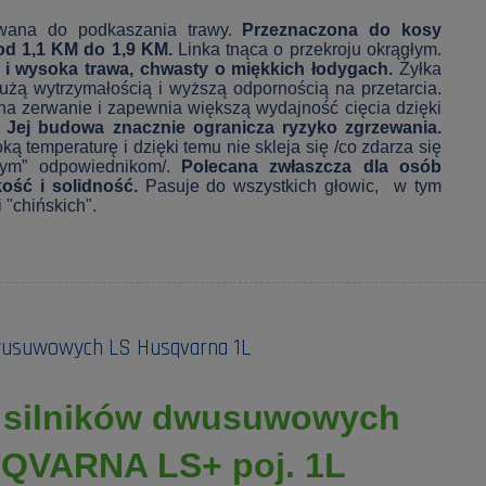
owana do podkaszania trawy.
Przeznaczona do kosy
od 1,1 KM do 1,9 KM.
Linka tnąca o przekroju okrągłym.
 i wysoka trawa, chwasty o miękkich łodygach.
Żyłka
użą wytrzymałością i wyższą odpornością na przetarcia.
na zerwanie i zapewnia większą wydajność cięcia dzięki
.
Jej budowa znacznie ogranicza ryzyko zgrzewania.
ą temperaturę i dzięki temu nie skleja się /co zdarza się
wym” odpowiednikom/.
Polecana zwłaszcza dla osób
kość i solidność.
Pasuje do wszystkich głowic, w tym
 "chińskich".
dwusuwowych LS Husqvarna 1L
o silników dwusuwowych
QVARNA LS+ poj. 1L