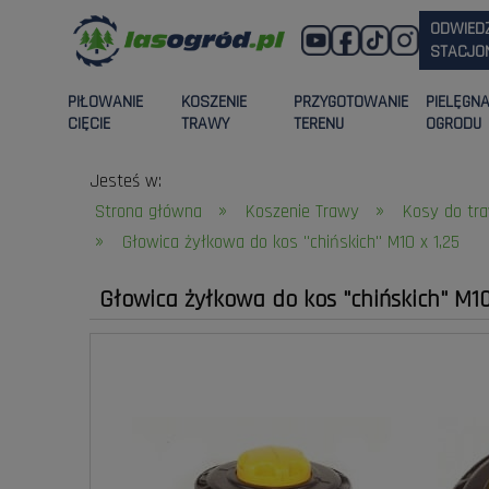
ODWIED
STACJON
PIŁOWANIE
KOSZENIE
PRZYGOTOWANIE
PIELĘGN
CIĘCIE
TRAWY
TERENU
OGRODU
Jesteś w:
»
»
Strona główna
Koszenie Trawy
Kosy do tra
»
Głowica żyłkowa do kos "chińskich" M10 x 1,25
Głowica żyłkowa do kos "chińskich" M10 