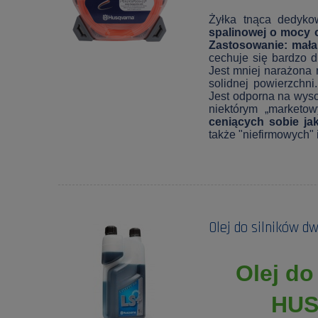
Żyłka tnąca dedyk
spalinowej o mocy 
Zastosowanie: mała
cechuje się bardzo d
Jest mniej narażona 
solidnej powierzchni
Jest odporna na wysok
niektórym „marketo
ceniących sobie ja
także "niefirmowych" i
Olej do silników 
Olej d
HUS