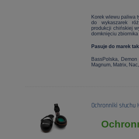
Korek wlewu paliwa t
do wykaszarek różn
produkcji chińskiej 
domknięciu zbiornika
Pasuje do marek tak
BassPolska, Demon Eu
Magnum, Matrix, Nac, 
Ochronniki słuchu
Ochron