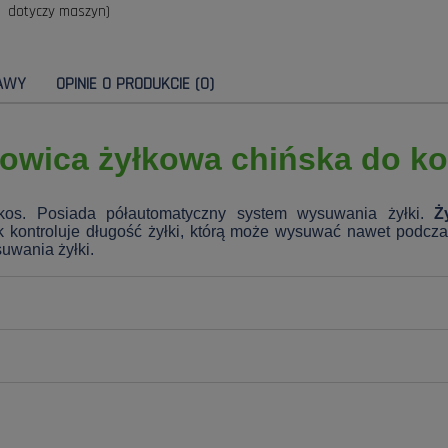
dotyczy maszyn)
AWY
OPINIE O PRODUKCIE (0)
owica żyłkowa chińska do k
 kos. Posiada półautomatyczny system wysuwania żyłki.
Ż
 kontroluje długość żyłki, którą może wysuwać nawet podcz
suwania żyłki.