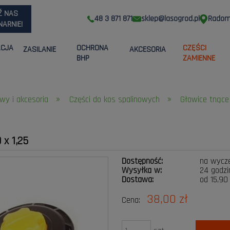
Ź NAS
48 3 871 871
sklep@lasogrod.pl
Radom,
ARNIE!
ACJA
OCHRONA
CZĘŚCI
ZASILANIE
AKCESORIA
BHP
ZAMIENNE
»
»
wy i akcesoria
Części do kos spalinowych
Głowice tnące 
x 1,25
Dostępność:
na wycz
Wysyłka w:
24 godzi
Dostawa:
od 15,90
38,00 zł
Cena:
Cena nie zawier
płatności