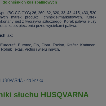
do chińskich kos spalinowych
ypu (BC CG CYG) 26, 260, 32, 320, 33, 43, 415, 430, 520
ych marek produkcji chińskiej/marketowych. Korek
wykonany jest z tworzywa sztucznego. Korek paliwa służy
 oraz zabezpieczenia przed wyciekami paliwa.
ich jak:
rocraft, Eurotec, Flo, Flora, Fscion, Krafter, Kraftmen,
Rolnik Texas, Victus i wielu innych.
 HUSQVARNA - do kasku
niki słuchu HUSQVARNA