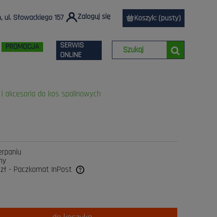
Zaloguj się
 ul. Słowackiego 157
Koszyk:
(pusty)
SERWIS
PROMOCJA
ONLINE
i akcesoria do kos spalinowych
erpaniu
ny
 zł
- Paczkomat InPost
a ewentualnych kosztów