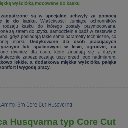
iękką wyściółką mocowane do kasku
 zaopatrzone są w specjalne uchwyty za pomocą
ię je do kasku.
Właściwości tłumiące ochronników
 rodzaju kasku do którego zostały przymocowane.
one są zatem do użytku samodzielnie bądź w zestawie z
rna, gdyż posiadają takie same parametry techniczne, co
wanej marki.
Dedykowane dla osób pracujących
trycznymi lub spalinowymi w lesie, ogrodzie, na
one również dla osób, które zmagają się z dużym
skutecznie zabezpieczając uszy przed jego nadmiarem.
tkowo lekkie, a dodatkowa miękka wyściółka pałąka
omfort i wygodę pracy.
 2,4mmx15m Core Cut Husqvarna
ca Husqvarna typ Core Cut