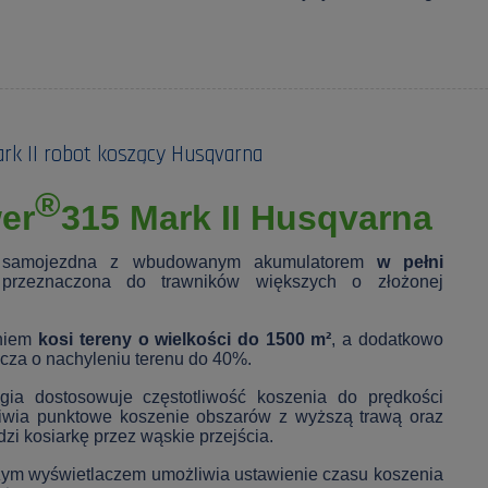
k II robot koszący Husqvarna
®
er
315 Mark II Husqvarna
a samojezdna z wbudowanym akumulatorem
w pełni
 przeznaczona do trawników większych o złożonej
niem
kosi tereny o wielkości do 1500 m²
, a dodatkowo
cza o nachyleniu terenu do 40%.
logia dostosowuje częstotliwość koszenia do prędkości
liwia punktowe koszenie obszarów z wyższą trawą oraz
zi kosiarkę przez wąskie przejścia.
żym wyświetlaczem umożliwia ustawienie czasu koszenia