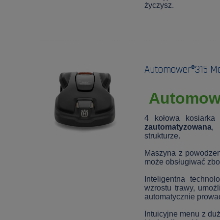
życzysz.
Automower®315 Mar
Automow
4 kołowa kosiark
zautomatyzowana
,
strukturze.
Maszyna z powodze
może obsługiwać zbo
Inteligentna techno
wzrostu trawy, umoż
automatycznie prowad
Intuicyjne menu z du