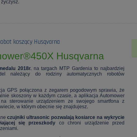
o życzysz.
obot koszący Husqvarna
mower®450X Husqvarna
medalu 2018r.
na targach MTP Gardenia to najbardziej
el należący do rodziny automatycznych robotów
ja GPS połączona z zegarem pogodowym sprawia, że
ealnie skoszony w każdym czasie, a aplikacja Automower
 na sterowanie urządzeniem ze swojego smartfona z
wiecie, w którym obecnie się znajdujesz.
Jeżeli prod
dni, wyświe
ane
czujniki ultrasonic pozwalają kosiarce na wykrycie
momentu, ki
iającej się przeszkody
co chroni urządzenie przed
sprzedaży.
zeniami.