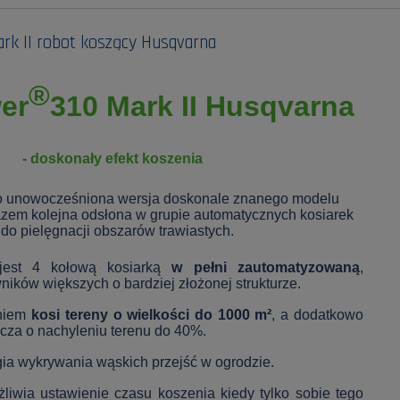
k II robot koszący Husqvarna
®
er
310 Mark II
Husqvarna
- doskonały efekt koszenia
o unowocześniona wersja doskonale znanego modelu
zem kolejna odsłona w grupie automatycznych kosiarek
do pielęgnacji obszarów trawiastych.
est 4 kołową kosiarką
w pełni zautomatyzowaną
,
ików większych o bardziej złożonej strukturze.
niem
kosi tereny o wielkości do 1000 m²
, a dodatkowo
cza o nachyleniu terenu do 40%.
gia wykrywania wąskich przejść w ogrodzie.
liwia ustawienie czasu koszenia kiedy tylko sobie tego