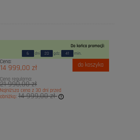
Do końca promocji:
6
dni
20
gdz.
41
min.
Cena:
do koszyka
14 999,00 zł
Cena regularna:
21 990,00 zł
Najniższa cena z 30 dni przed
14 999,00 zł
obniżką:
ukt jest sprzedawany krócej niż 30
tlana jest najniższa cena od
edy produkt pojawił się w