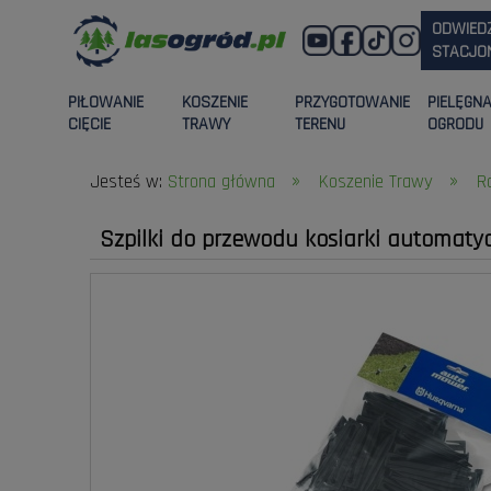
ODWIED
STACJON
PIŁOWANIE
KOSZENIE
PRZYGOTOWANIE
PIELĘGN
CIĘCIE
TRAWY
TERENU
OGRODU
»
»
Jesteś w:
Strona główna
Koszenie Trawy
R
Szpilki do przewodu kosiarki automaty