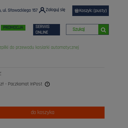
Zaloguj się
 ul. Słowackiego 157
Koszyk:
(pusty)
SERWIS
PROMOCJA
ONLINE
zpilki do przewodu kosiarki automatycznej
ć
 zł
- Paczkomat InPost
a ewentualnych kosztów
do koszyka