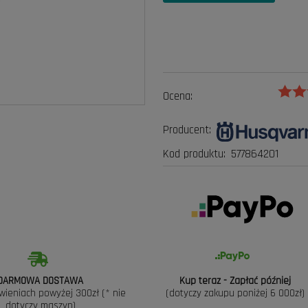
Ocena:
Producent:
Kod produktu:
577864201
DARMOWA DOSTAWA
Kup teraz - Zapłać później
wieniach powyżej 300zł (* nie
(dotyczy zakupu poniżej 6 000zł)
dotyczy maszyn)