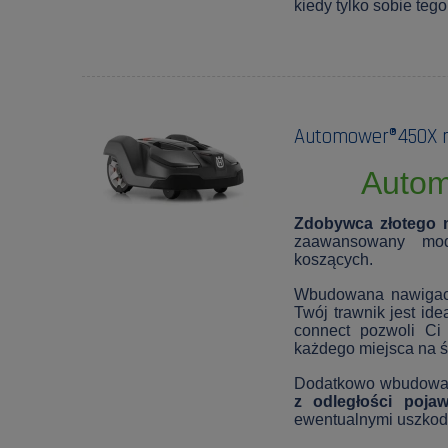
kiedy tylko sobie teg
Automower®450X r
Auto
Zdobywca złotego 
zaawansowany mod
koszących.
Wbudowana nawigac
Twój trawnik jest id
connect pozwoli Ci
każdego miejsca na ś
Dodatkowo wbudow
z odległości pojaw
ewentualnymi uszkod