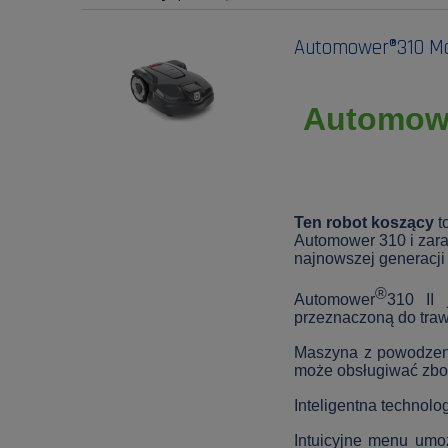
Automower®310 Mar
Automow
Ten robot koszący
t
Automower 310 i zara
najnowszej generacji 
®
Automower
310 II
j
przeznaczoną do trawn
Maszyna z powodze
może obsługiwać zbo
Inteligentna technolo
Intuicyjne menu umoż