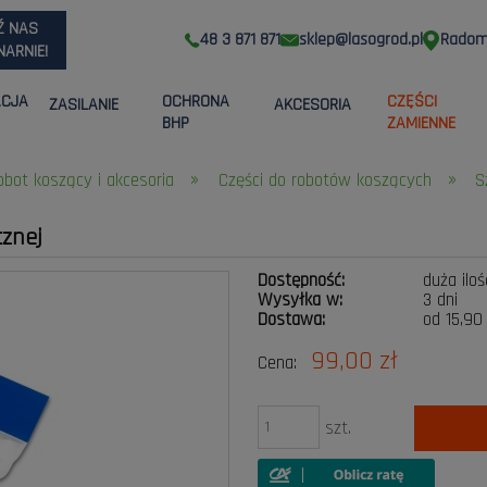
Ź NAS
48 3 871 871
sklep@lasogrod.pl
Radom,
ARNIE!
ACJA
OCHRONA
CZĘŚCI
ZASILANIE
AKCESORIA
BHP
ZAMIENNE
»
»
obot koszący i akcesoria
Części do robotów koszących
S
cznej
Dostępność:
duża iloś
Wysyłka w:
3 dni
Dostawa:
od 15,90
99,00 zł
Cena:
Cena nie zawier
płatności
szt.