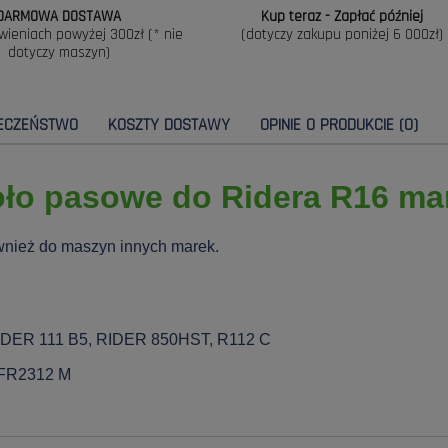
DARMOWA DOSTAWA
Kup teraz - Zapłać później
wieniach powyżej 300zł (* nie
(dotyczy zakupu poniżej 6 000zł)
dotyczy maszyn)
IECZEŃSTWO
KOSZTY DOSTAWY
OPINIE O PRODUKCIE (0)
oło pasowe do Ridera R16 ma
wnież do maszyn innych marek.
IDER 111 B5, RIDER 850HST, R112 C
 FR2312 M