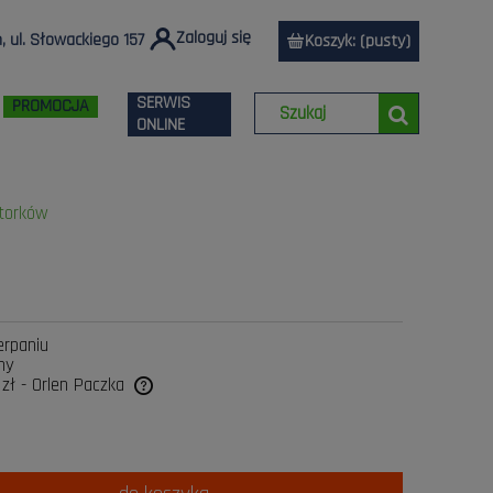
Zaloguj się
 ul. Słowackiego 157
Koszyk:
(pusty)
SERWIS
PROMOCJA
ONLINE
torków
erpaniu
ny
 zł
- Orlen Paczka
tualnych kosztów