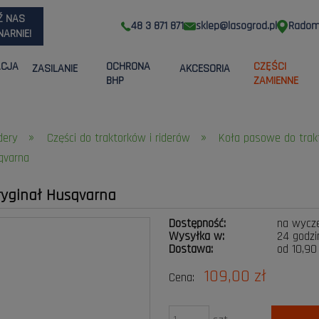
Ź NAS
48 3 871 871
sklep@lasogrod.pl
Radom,
ARNIE!
ACJA
OCHRONA
CZĘŚCI
ZASILANIE
AKCESORIA
BHP
ZAMIENNE
»
»
idery
Części do traktorków i riderów
Koła pasowe do trak
qvarna
ryginał Husqvarna
Dostępność:
na wycz
Wysyłka w:
24 godzi
Dostawa:
od 10,90
109,00 zł
Cena:
Cena nie zawiera ewen
płatności