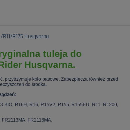
6/R11/R175 Husqvarna
ryginalna tuleja do
Rider Husqvarna.
ść, przytrzymuje koło pasowe. Zabezpiecza również przed
eczyszczeń do środka.
ządzeń:
13 BIO, R16H, R16, R15V2, R155, R155EU, R11, R1200,
2, FR2113MA, FR2116MA.