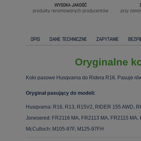
WYSOKA JAKOŚĆ
produkty renomowanych producentów
przy zamó
OPIS
DANE TECHNICZNE
ZAPYTANIE
BEZP
Oryginalne k
Koło pasowe Husqvarna do Ridera R16. Pasuje ró
Oryginał pasujący do modeli:
Husqvarna: R16, R13, R15V2, RIDER 155 AWD, R
Jonesered: FR2116 MA, FR2113 MA, FR2115 MA,
McCulloch: M105-97F, M125-97FH