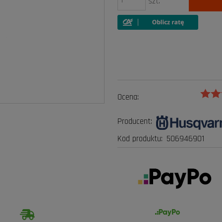
szt.
Ocena:
Producent:
Kod produktu:
506946901