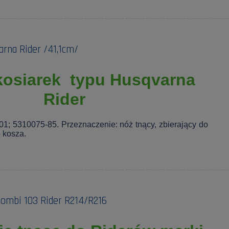
arna Rider /41,1cm/
kosiarek typu Husqvarna
Rider
1; 5310075-85. Przeznaczenie: nóż tnący, zbierający do
 kosza.
Combi 103 Rider R214/R216