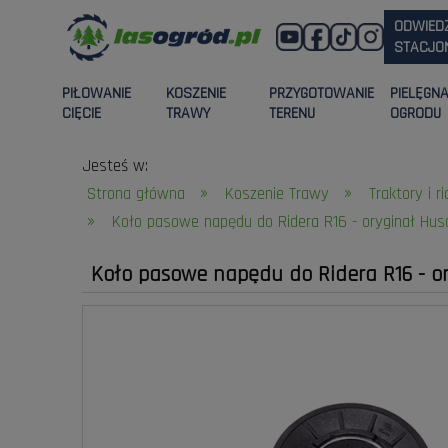
ODWIED
STACJON
PIŁOWANIE
KOSZENIE
PRZYGOTOWANIE
PIELĘGN
CIĘCIE
TRAWY
TERENU
OGRODU
Jesteś w:
»
»
Strona główna
Koszenie Trawy
Traktory i r
»
Koło pasowe napędu do Ridera R16 - oryginał Hus
Koło pasowe napędu do Ridera R16 - o