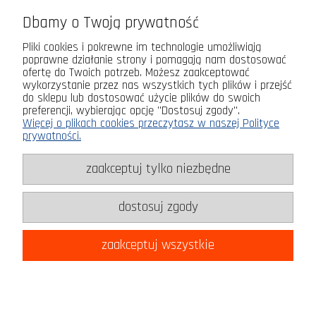
Dbamy o Twoją prywatność
Pliki cookies i pokrewne im technologie umożliwiają
poprawne działanie strony i pomagają nam dostosować
ofertę do Twoich potrzeb. Możesz zaakceptować
wykorzystanie przez nas wszystkich tych plików i przejść
do sklepu lub dostosować użycie plików do swoich
preferencji, wybierając opcję "Dostosuj zgody".
Więcej o plikach cookies przeczytasz w naszej Polityce
prywatności.
zaakceptuj tylko niezbędne
dostosuj zgody
pokaż pełną wersję strony
zaakceptuj wszystkie
Sklep internetowy Shoper Premium