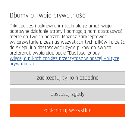
Dbamy o Twoją prywatność
Pliki cookies i pokrewne im technologie umożliwiają
poprawne działanie strony i pomagają nam dostosować
ofertę do Twoich potrzeb. Możesz zaakceptować
wykorzystanie przez nas wszystkich tych plików i przejść
do sklepu lub dostosować użycie plików do swoich
preferencji, wybierając opcję "Dostosuj zgody".
Więcej o plikach cookies przeczytasz w naszej Polityce
prywatności.
zaakceptuj tylko niezbędne
dostosuj zgody
pokaż pełną wersję strony
zaakceptuj wszystkie
Sklep internetowy Shoper Premium