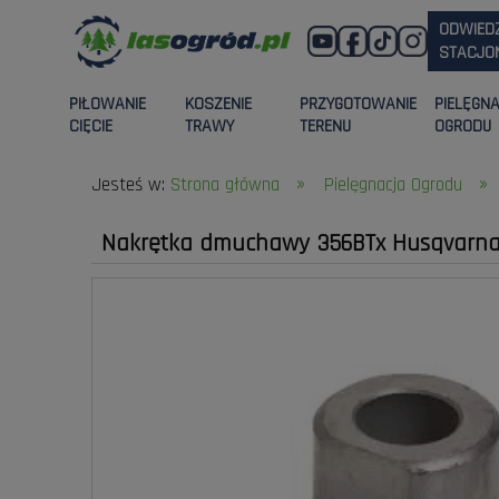
ODWIED
STACJON
PIŁOWANIE
KOSZENIE
PRZYGOTOWANIE
PIELĘGN
CIĘCIE
TRAWY
TERENU
OGRODU
»
»
Jesteś w:
Strona główna
Pielęgnacja Ogrodu
Nakrętka dmuchawy 356BTx Husqvarn