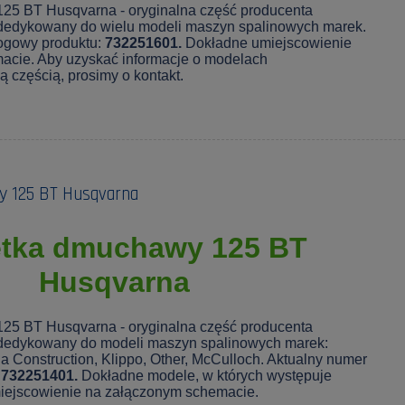
25 BT Husqvarna - oryginalna część producenta
dedykowany do wielu modeli maszyn spalinowych marek.
logowy produktu:
732251601.
Dokładne umiejscowienie
acie. Aby uzyskać informacje o modelach
 częścią, prosimy o kontakt.
 125 BT Husqvarna
ętka dmuchawy 125 BT
Husqvarna
25 BT Husqvarna - oryginalna część producenta
dedykowany do modeli maszyn spalinowych marek:
 Construction, Klippo, Other, McCulloch. Aktualny numer
:
732251401.
Dokładne modele, w których występuje
miejscowienie na załączonym schemacie.