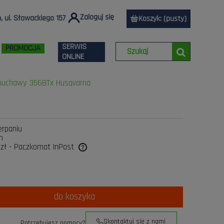
Zaloguj się
 ul. Słowackiego 157
Koszyk:
(pusty)
SERWIS
PROMOCJA
ONLINE
muchawy 356BTx Husqvarna
erpaniu
n
 zł
- Paczkomat InPost
a ewentualnych kosztów
do koszyka
Skontaktuj się z nami
Potrzebujesz pomocy?