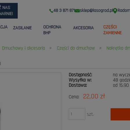
Ź NAS
48 3 871 871
sklep@lasogrod.pl
Radom,
ARNIE!
ACJA
OCHRONA
CZĘŚCI
ZASILANIE
AKCESORIA
BHP
ZAMIENNE
»
»
Dmuchawy i akcesoria
Części do dmuchaw
Nakrętka d
a
Dostępność:
na wycz
Wysyłka w:
48 godzi
Dostawa:
od 15,90
22,00 zł
Cena:
Cena nie zawier
płatności
szt.