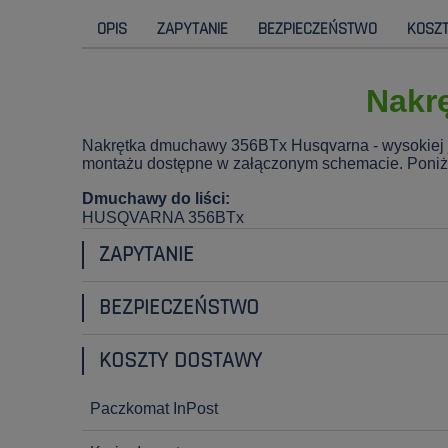
OPIS
ZAPYTANIE
BEZPIECZEŃSTWO
KOSZ
Nakr
Nakrętka dmuchawy 356BTx Husqvarna - wysokiej j
montażu dostępne w załączonym schemacie. Poniżej 
Dmuchawy do liści:
HUSQVARNA 356BTx
ZAPYTANIE
BEZPIECZEŃSTWO
KOSZTY DOSTAWY
Paczkomat InPost