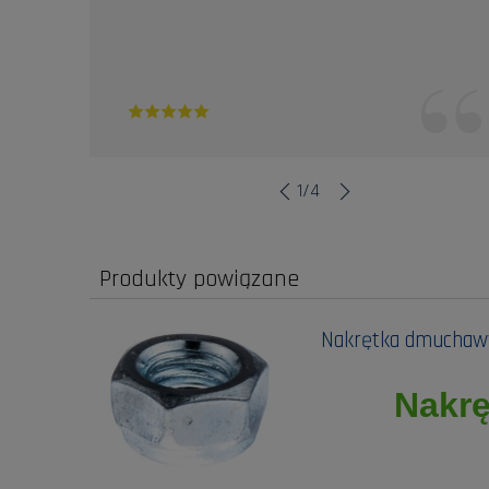
1
/
4
Produkty powiązane
Nakrętka dmuchawy
Nakr