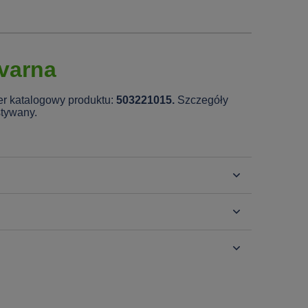
varna
er katalogowy produktu:
503221015.
Szczegóły
stywany.