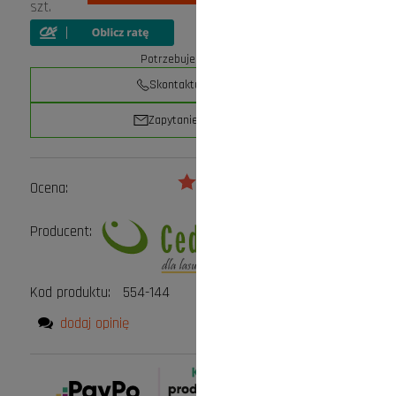
szt.
Potrzebujesz pomocy?
Skontaktuj się z nami
Zapytanie przez e-mail
Ocena:
Producent:
Kod produktu:
554-144
dodaj opinię