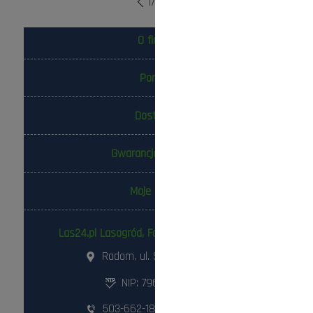
1
/
10
O firmie
Pomoc
Dostawa
Gwarancja i zwroty
Moje konto
Las24.pl Lasogród, Fotowolt24.pl Sp. z o.o.
Radom, ul. Słowackiego 157
NIP: 796-298-18-03
503-662-180
,
798-999-092