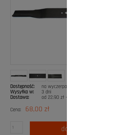
Dostępność:
na wyczerpaniu
Wysyłka w:
3 dni
Dostawa:
od 22,90 zł
- Kurier DPD Gabaryt
Cena nie zawiera ewentualnych kosztów płatności
68,00 zł
Cena:
do koszyka