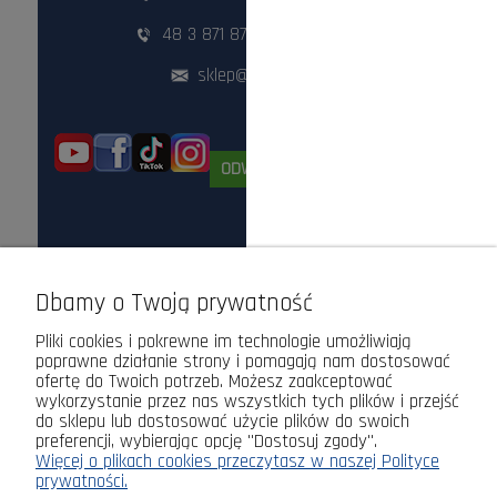
48 3 871 871
,
48 360 87 84
sklep@lasogrod.pl
ODWIEDŹ NAS STACJONARNIE!
Dbamy o Twoją prywatność
Pliki cookies i pokrewne im technologie umożliwiają
poprawne działanie strony i pomagają nam dostosować
ofertę do Twoich potrzeb. Możesz zaakceptować
wykorzystanie przez nas wszystkich tych plików i przejść
do sklepu lub dostosować użycie plików do swoich
preferencji, wybierając opcję "Dostosuj zgody".
Więcej o plikach cookies przeczytasz w naszej Polityce
prywatności.