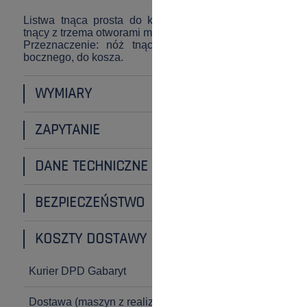
Listwa tnąca prosta do kosiarek spalinowych. Nóż
tnący z trzema otworami mocującymi w kształcie koła.
Przeznaczenie: nóż tnący, zbierający do wyrzutu
bocznego, do kosza.
WYMIARY
ZAPYTANIE
DANE TECHNICZNE
BEZPIECZEŃSTWO
KOSZTY DOSTAWY
Kurier DPD Gabaryt
22,90 zł
Dostawa
(maszyn z realizacją
90,00 zł