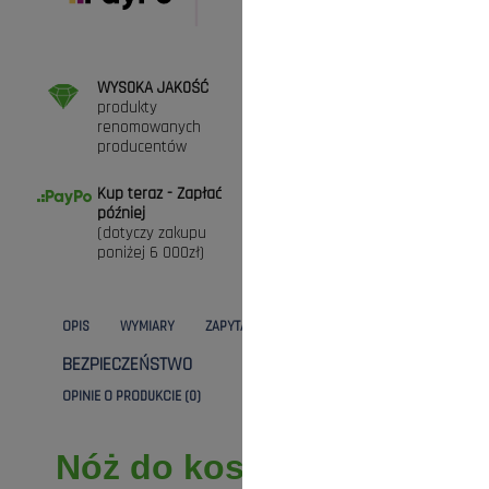
WYSOKA JAKOŚĆ
DARMOWA DOSTAWA
produkty
przy zamówieniach
renomowanych
powyżej 300zł (* nie
producentów
dotyczy maszyn)
Kup teraz - Zapłać
ZAKUPY BEZ RYZYKA
później
Masz prawo do 30
(dotyczy zakupu
dni na zwrot towaru
poniżej 6 000zł)
OPIS
WYMIARY
ZAPYTANIE
DANE TECHNICZNE
BEZPIECZEŃSTWO
KOSZTY DOSTAWY
OPINIE O PRODUKCIE (0)
Nóż do kosiarek World