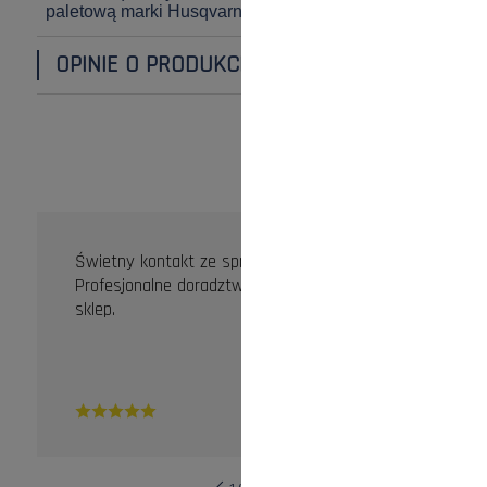
paletową marki Husqvarna*)
OPINIE O PRODUKCIE (0)
OPINIE KLIENTÓW
Świetny kontakt ze sprzedawcą.
Profesjonalne doradztwo. Zdecydowanie dobry
sklep.