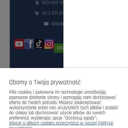
503-662-180
,
798-999-092
48 3 871 871
,
48 360 87 84
sklep@lasogrod.pl
ODWIEDŹ NAS STACJONARNIE!
Dbamy o Twoją prywatność
Pliki cookies i pokrewne im technologie umożliwiają
poprawne działanie strony i pomagają nam dostosować
ofertę do Twoich potrzeb. Możesz zaakceptować
wykorzystanie przez nas wszystkich tych plików i przejść
do sklepu lub dostosować użycie plików do swoich
preferencji, wybierając opcję "Dostosuj zgody".
Więcej o plikach cookies przeczytasz w naszej Polityce