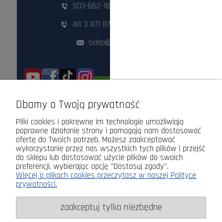
503-662-180
,
798-999-092
48 3 871 871
,
48 360 87 84
sklep@lasogrod.pl
ODWIEDŹ NAS STACJONARNIE!
Dbamy o Twoją prywatność
Pliki cookies i pokrewne im technologie umożliwiają
poprawne działanie strony i pomagają nam dostosować
ofertę do Twoich potrzeb. Możesz zaakceptować
wykorzystanie przez nas wszystkich tych plików i przejść
do sklepu lub dostosować użycie plików do swoich
preferencji, wybierając opcję "Dostosuj zgody".
Więcej o plikach cookies przeczytasz w naszej Polityce
prywatności.
zaakceptuj tylko niezbędne