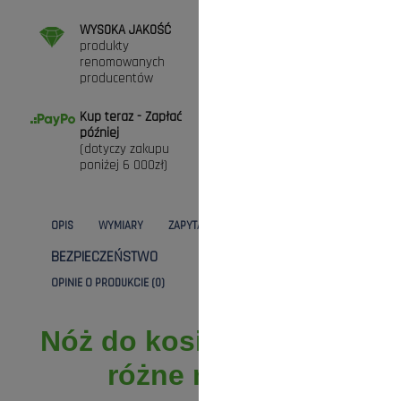
WYSOKA JAKOŚĆ
DARMOWA DOSTAWA
produkty
przy zamówieniach
renomowanych
powyżej 300zł (* nie
producentów
dotyczy maszyn)
Kup teraz - Zapłać
ZAKUPY BEZ RYZYKA
później
Masz prawo do 30
(dotyczy zakupu
dni na zwrot towaru
poniżej 6 000zł)
OPIS
WYMIARY
ZAPYTANIE
DANE TECHNICZNE
BEZPIECZEŃSTWO
KOSZTY DOSTAWY
OPINIE O PRODUKCIE (0)
Nóż do kosiarek TORO,
różne modele