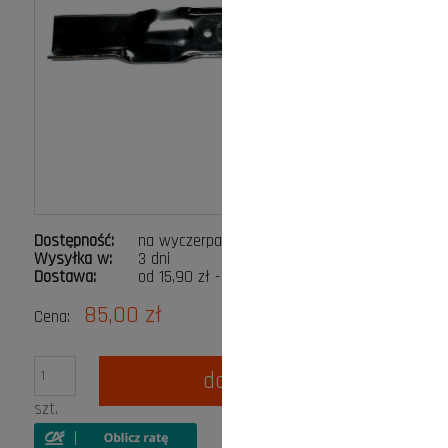
Dostępność:
na wyczerpaniu
Wysyłka w:
3 dni
Dostawa:
od 15,90 zł
- Paczkomat InPost
Cena nie zawiera ewentualnych kosztów płatności
85,00 zł
Cena:
do koszyka
szt.