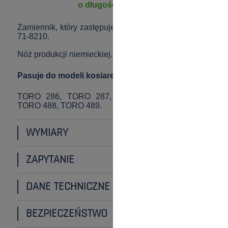
o długości 47,6 cm
Zamiennik, który zastępuje numer oryginalny: 18806;
71-8210.
Nóż produkcji niemieckiej.
Pasuje do modeli kosiarek:
TORO 286, TORO 287, TORO 486, TORO 487,
TORO 488, TORO 489.
WYMIARY
ZAPYTANIE
DANE TECHNICZNE
BEZPIECZEŃSTWO