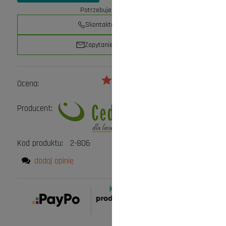
Potrzebujesz pomocy?
Skontaktuj się z nami
Zapytanie przez e-mail
Ocena:
Producent:
Kod produktu:
2-806
dodaj opinię