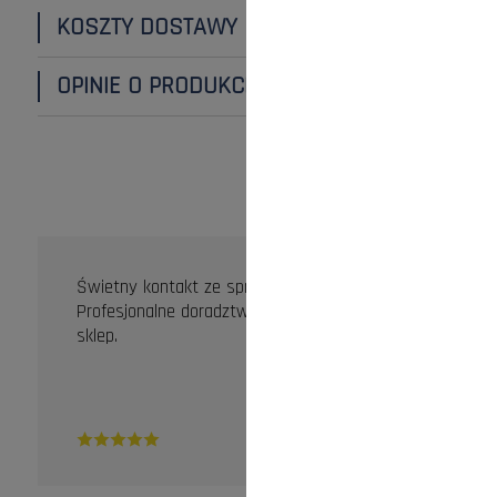
KOSZTY DOSTAWY
OPINIE O PRODUKCIE (0)
OPINIE KLIENTÓW
Świetny kontakt ze sprzedawcą.
Profesjonalne doradztwo. Zdecydowanie dobry
sklep.