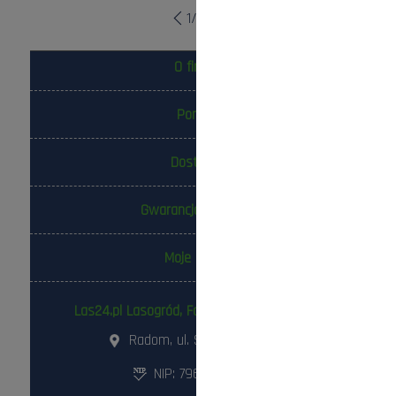
1
/
10
O firmie
Pomoc
Dostawa
Gwarancja i zwroty
Moje konto
Las24.pl Lasogród, Fotowolt24.pl Sp. z o.o.
Radom, ul. Słowackiego 157
NIP: 796-298-18-03