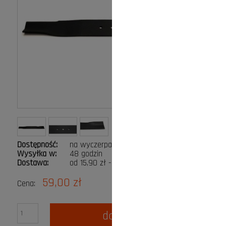
Dostępność:
na wyczerpaniu
Wysyłka w:
48 godzin
Dostawa:
od 15,90 zł
- Paczkomat InPost
Cena nie zawiera ewentualnych kosztów płatności
59,00 zł
Cena:
do koszyka