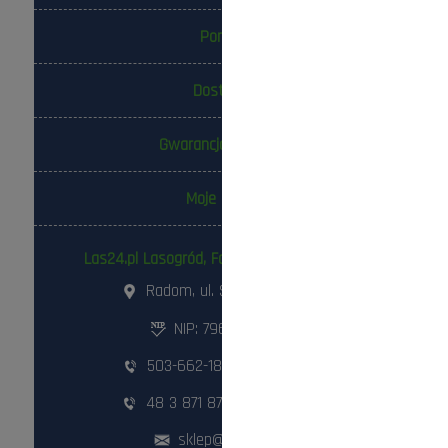
Pomoc
Dostawa
Gwarancja i zwroty
Moje konto
Las24.pl Lasogród, Fotowolt24.pl Sp. z o.o.
Radom, ul. Słowackiego 157
NIP: 796-298-18-03
503-662-180
,
798-999-092
48 3 871 871
,
48 360 87 84
sklep@lasogrod.pl