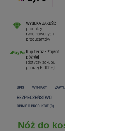
WYSOKA JAKOŚĆ
DARMOWA DOSTAWA
produkty
przy zamówieniach
renomowanych
powyżej 300zł (* nie
producentów
dotyczy maszyn)
Kup teraz - Zapłać
ZAKUPY BEZ RYZYKA
później
Masz prawo do 30
(dotyczy zakupu
dni na zwrot towaru
poniżej 6 000zł)
OPIS
WYMIARY
ZAPYTANIE
DANE TECHNICZNE
BEZPIECZEŃSTWO
KOSZTY DOSTAWY
OPINIE O PRODUKCIE (0)
Nóż do kosiarki Boss