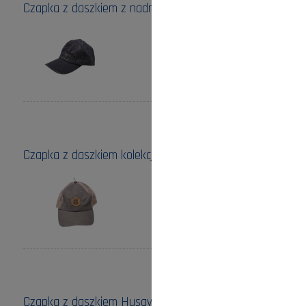
Czapka z daszkiem z nadrukiem pilarki Husqvarna
Cena:
115,00 zł
do koszyka
Czapka z daszkiem kolekcja Xplorer Husqvarna
Cena:
90,00 zł
do koszyka
Czapka z daszkiem Husqvarna - zimowa