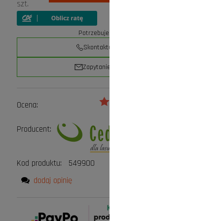
szt.
Potrzebujesz pomocy?
Skontaktuj się z nami
Zapytanie przez e-mail
Ocena:
Producent:
Kod produktu:
549900
dodaj opinię