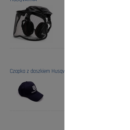
Cena:
214,00 zł
powiadom o
dostępności
Czapka z daszkiem Husqvarna granatowa
Cena:
25,00 zł
do koszyka