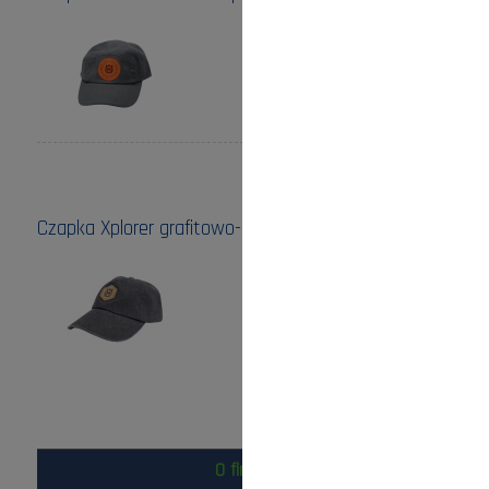
Cena:
110,00 zł
do koszyka
Czapka Xplorer grafitowo-szara z logo Husqvarna
Cena:
160,00 zł
do koszyka
O firmie