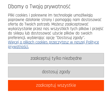
Dbamy o Twoją prywatność
Pliki cookies i pokrewne im technologie umożliwiają
poprawne działanie strony i pomagają nam dostosować
ofertę do Twoich potrzeb. Możesz zaakceptować
wykorzystanie przez nas wszystkich tych plików i przejść
do sklepu lub dostosować użycie plików do swoich
preferencji, wybierając opcję "Dostosuj zgody".
Więcej o plikach cookies przeczytasz w naszej Polityce
prywatności.
zaakceptuj tylko niezbędne
dostosuj zgody
pokaż pełną wersję strony
zaakceptuj wszystkie
Sklep internetowy Shoper Premium