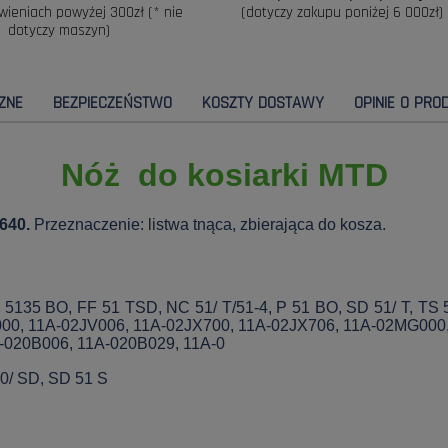
wieniach powyżej 300zł (* nie
(dotyczy zakupu poniżej 6 000zł)
dotyczy maszyn)
ZNE
BEZPIECZEŃSTWO
KOSZTY DOSTAWY
OPINIE O PROD
Nóż do kosiarki MTD
640.
Przeznaczenie: listwa tnąca, zbierająca do kosza.
, 5135 BO, FF 51 TSD, NC 51/ T/51-4, P 51 BO, SD 51/ T, T
00, 11A-02JV006, 11A-02JX700, 11A-02JX706, 11A-02MG000
-020B006, 11A-020B029, 11A-0
10/ SD, SD 51 S