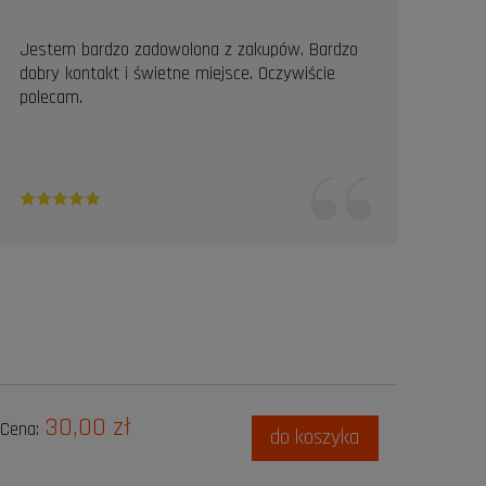
Jestem bardzo zadowolona z zakupów. Bardzo
Prof
dobry kontakt i świetne miejsce. Oczywiście
Pole
polecam.
30,00 zł
Cena:
do koszyka