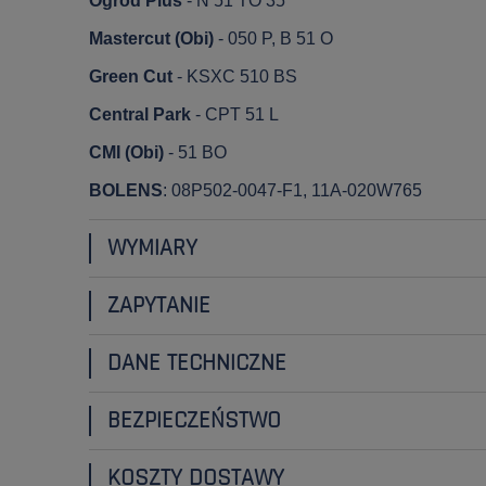
Ogrod Plus
- N 51 TO 35
Mastercut (Obi)
- 050 P, B 51 O
Green Cut
- KSXC 510 BS
Central Park
- CPT 51 L
CMI (Obi)
- 51 BO
BOLENS
: 08P502-0047-F1, 11A-020W765
WYMIARY
ZAPYTANIE
DANE TECHNICZNE
BEZPIECZEŃSTWO
KOSZTY DOSTAWY