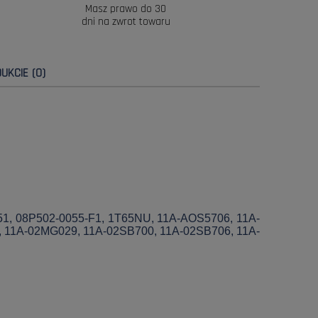
Masz prawo do 30
dni na zwrot towaru
UKCIE (0)
S 51, 08P502-0055-F1, 1T65NU, 11A-AOS5706, 11A-
, 11A-02MG029, 11A-02SB700, 11A-02SB706, 11A-