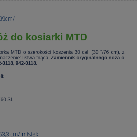
/39cm/
óż do kosiarki MTD
torka MTD o szerokości koszenia 30 cali (30 "/76 cm), z
naczenie: listwa tnąca.
Zamiennik oryginalnego noża o
-0118, 942-0118.
i:
L
760 SL
53,3 cm/ misiek