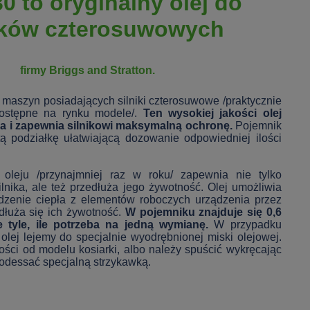
0 to oryginalny olej do
ików czterosuwowych
firmy Briggs and Stratton.
 maszyn posiadających silniki czterosuwowe /praktycznie
dostępne na rynku modele/.
Ten wysokiej jakości olej
a i zapewnia silnikowi maksymalną ochronę.
Pojemnik
ą podziałkę ułatwiającą dozowanie odpowiedniej ilości
oleju /przynajmniej raz w roku/ zapewnia nie tylko
lnika, ale też przedłuża jego żywotność. Olej umożliwia
zenie ciepła z elementów roboczych urządzenia przez
łuża się ich żywotność.
W pojemniku znajduje się 0,6
nie tyle, ile potrzeba na jedną wymianę.
W przypadku
ej lejemy do specjalnie wyodrębnionej miski olejowej.
ności od modelu kosiarki, albo należy spuścić wykręcając
 odessać specjalną strzykawką.