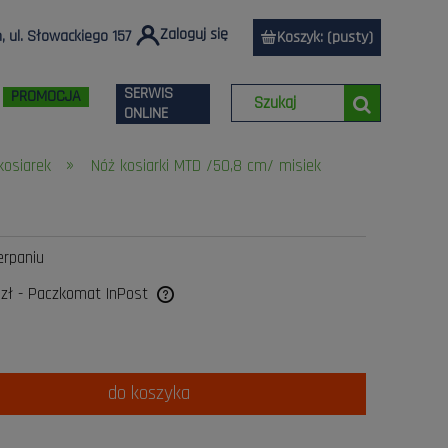
Zaloguj się
 ul. Słowackiego 157
Koszyk:
(pusty)
SERWIS
PROMOCJA
ONLINE
»
kosiarek
Nóż kosiarki MTD /50,8 cm/ misiek
erpaniu
 zł
- Paczkomat InPost
a ewentualnych kosztów
do koszyka