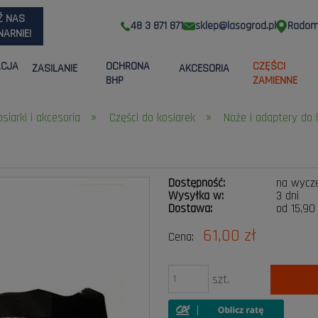
Ź NAS
48 3 871 871
sklep@lasogrod.pl
Radom,
ARNIE!
ACJA
OCHRONA
CZĘŚCI
ZASILANIE
AKCESORIA
BHP
ZAMIENNE
»
»
osiarki i akcesoria
Części do kosiarek
Noże i adaptery do 
Dostępność:
na wycz
Wysyłka w:
3 dni
Dostawa:
od 15,90
61,00 zł
Cena:
Cena nie zawier
płatności
szt.