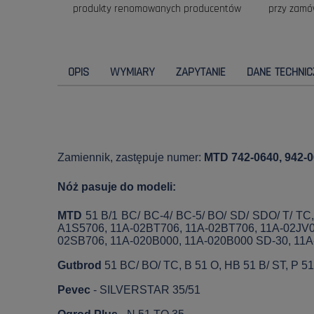
produkty renomowanych producentów
przy zamó
OPIS
WYMIARY
ZAPYTANIE
DANE TECHNIC
Zamiennik, zastępuje numer:
MTD 742-0640, 942-0
Nóż pasuje do modeli:
MTD
51 B/1 BC/ BC-4/ BC-5/ BO/ SD/ SDO/ T/ TC
A1S5706, 11A-02BT706, 11A-02BT706, 11A-02JV0
02SB706, 11A-020B000, 11A-020B000 SD-30, 11A
Gutbrod
51 BC/ BO/ TC, B 51 O, HB 51 B/ ST, P 5
Pevec
- SILVERSTAR 35/51