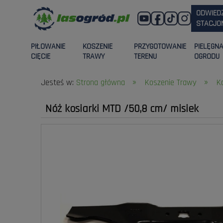
ODWIED
STACJON
PIŁOWANIE
KOSZENIE
PRZYGOTOWANIE
PIELĘGN
CIĘCIE
TRAWY
TERENU
OGRODU
»
»
Jesteś w:
Strona główna
Koszenie Trawy
K
Nóż kosiarki MTD /50,8 cm/ misiek