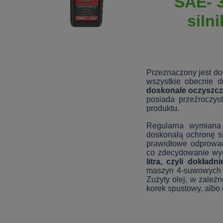
SAE- 3
siln
Przeznaczony jest do
wszystkie obecnie 
doskonale oczyszcz
posiada przeźroczyst
produktu.
Regularna wymiana 
doskonałą ochronę si
prawidłowe odprowad
co zdecydowanie wyd
litra, czyli dokład
maszyn 4-suwowych ol
Zużyty olej, w zależ
korek spustowy, albo