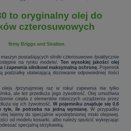
0 to oryginalny olej do
ików czterosuwowych
firmy Briggs and Stratton.
 maszyn posiadających silniki czterosuwowe /praktycznie
dostępne na rynku modele/.
Ten wysokiej jakości olej
a i zapewnia silnikowi maksymalną ochronę.
Pojemnik
ą podziałkę ułatwiającą dozowanie odpowiedniej ilości
oleju /przynajmniej raz w roku/ zapewnia nie tylko
lnika, ale też przedłuża jego żywotność. Olej umożliwia
zenie ciepła z elementów roboczych urządzenia przez
łuża się ich żywotność.
W pojemniku znajduje się 0,6
nie tyle, ile potrzeba na jedną wymianę.
W przypadku
ej lejemy do specjalnie wyodrębnionej miski olejowej.
ności od modelu kosiarki, albo należy spuścić wykręcając
 odessać specjalną strzykawką.