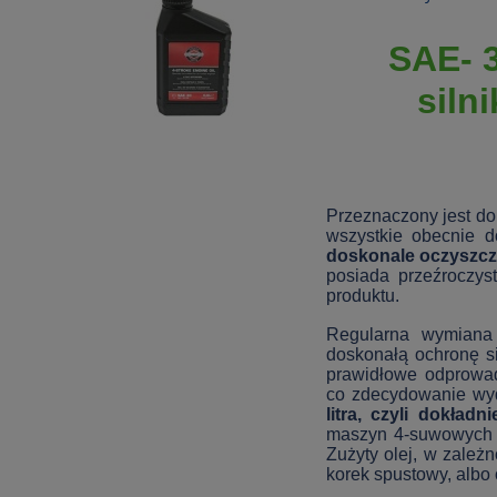
SAE- 3
siln
Przeznaczony jest do
wszystkie obecnie 
doskonale oczyszcz
posiada przeźroczyst
produktu.
Regularna wymiana 
doskonałą ochronę si
prawidłowe odprowad
co zdecydowanie wyd
litra, czyli dokład
maszyn 4-suwowych ol
Zużyty olej, w zależ
korek spustowy, albo