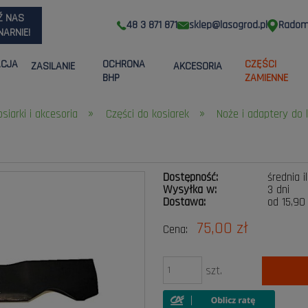
Ź NAS
48 3 871 871
sklep@lasogrod.pl
Radom,
ARNIE!
ACJA
OCHRONA
CZĘŚCI
ZASILANIE
AKCESORIA
BHP
ZAMIENNE
»
»
osiarki i akcesoria
Części do kosiarek
Noże i adaptery do 
Dostępność:
średnia i
Wysyłka w:
3 dni
Dostawa:
od 15,90
75,00 zł
Cena:
Cena nie zawier
płatności
szt.