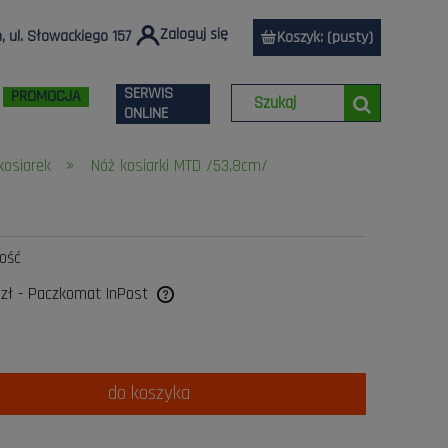
Zaloguj się
 ul. Słowackiego 157
Koszyk:
(pusty)
SERWIS
PROMOCJA
ONLINE
»
kosiarek
Nóż kosiarki MTD /53,8cm/
lość
 zł
- Paczkomat InPost
a ewentualnych kosztów
do koszyka