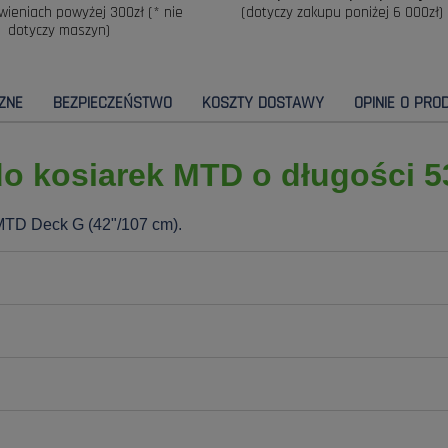
wieniach powyżej 300zł (* nie
(dotyczy zakupu poniżej 6 000zł)
dotyczy maszyn)
ZNE
BEZPIECZEŃSTWO
KOSZTY DOSTAWY
OPINIE O PROD
o kosiarek MTD o długości 
MTD Deck G (42"/107 cm).