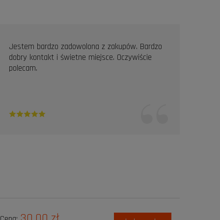
Jestem bardzo zadowolona z zakupów. Bardzo
Prof
dobry kontakt i świetne miejsce. Oczywiście
Pole
polecam.
30,00 zł
Cena: