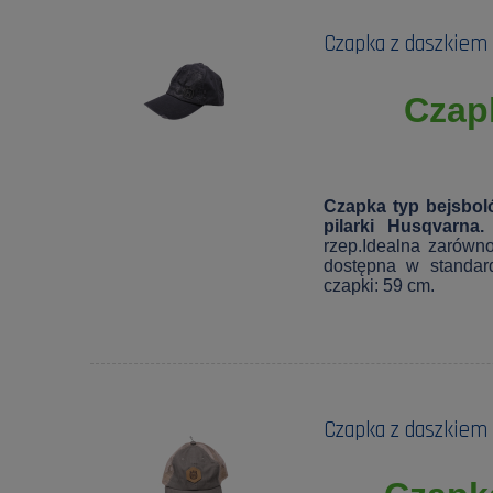
Czapka z daszkiem 
Czapk
Czapka typ bejsbol
pilarki Husqvarna
rzep.Idealna zarówn
dostępna w standar
czapki: 59 cm.
Czapka z daszkiem 