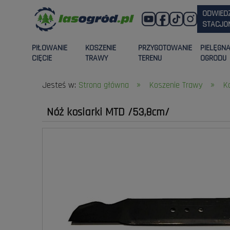
ODWIED
STACJON
PIŁOWANIE
KOSZENIE
PRZYGOTOWANIE
PIELĘGN
CIĘCIE
TRAWY
TERENU
OGRODU
»
»
Jesteś w:
Strona główna
Koszenie Trawy
K
Nóż kosiarki MTD /53,8cm/