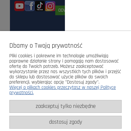
ODWIEDŹ NAS STACJONARNIE!
Dbamy o Twoją prywatność
Pliki cookies i pokrewne im technologie umożliwiają
poprawne działanie strony i pomagają nam dostosować
ofertę do Twoich potrzeb. Możesz zaakceptować
wykorzystanie przez nas wszystkich tych plików i przejść
do sklepu lub dostosować użycie plików do swoich
preferencji, wybierając opcję "Dostosuj zgody".
Więcej o plikach cookies przeczytasz w naszej Polityce
prywatności.
zaakceptuj tylko niezbędne
dostosuj zgody