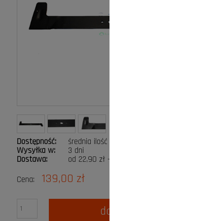
Dostępność:
średnia ilość
Wysyłka w:
3 dni
Dostawa:
od 22,90 zł
- Kurier DPD Gabaryt
Cena nie zawiera ewentualnych kosztów płatności
139,00 zł
Cena:
do koszyka