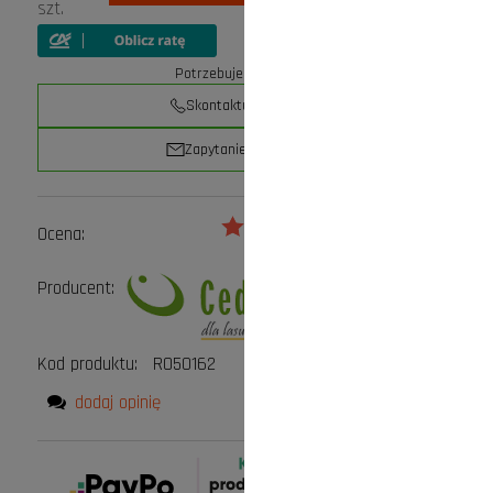
szt.
Potrzebujesz pomocy?
Skontaktuj się z nami
Zapytanie przez e-mail
Ocena:
Producent:
Kod produktu:
RO50162
dodaj opinię