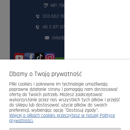
NIP: 796-298-18-03
503-662-180
,
798-999-092
48 3 871 871
,
48 360 87 84
sklep@lasogrod.pl
ODWIEDŹ NAS STACJONARNIE!
Dbamy o Twoją prywatność
Pliki cookies i pokrewne im technologie umożliwiają
poprawne działanie strony i pomagają nam dostosować
ofertę do Twoich potrzeb. Możesz zaakceptować
wykorzystanie przez nas wszystkich tych plików i przejść
do sklepu lub dostosować użycie plików do swoich
preferencji, wybierając opcję "Dostosuj zgody".
Więcej o plikach cookies przeczytasz w naszej Polityce
prywatności.