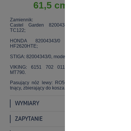
61,5 cm prawy
Zamiennik:
Castel Garden 82004343, 82004343/0 modele
TC122;
HONDA 82004343/0 modele HF2620HME,
HF2620HTE;
STIGA: 82004343/0, modele Estate Pro 20;
VIKING: 6151 702 0115, 61517020115 modele
MT790.
Pasujący nóż lewy: RO50163. Przeznaczenie: nóż
tnący, zbierający do kosza.
WYMIARY
ZAPYTANIE