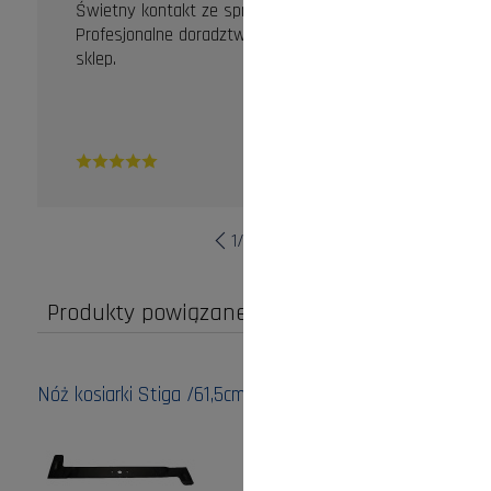
Świetny kontakt ze sprzedawcą.
Profesjonalne doradztwo. Zdecydowanie dobry
sklep.
1
/
10
Produkty powiązane
Nóż kosiarki Stiga /61,5cm/ lewy
Cena:
139,00 zł
do koszyka