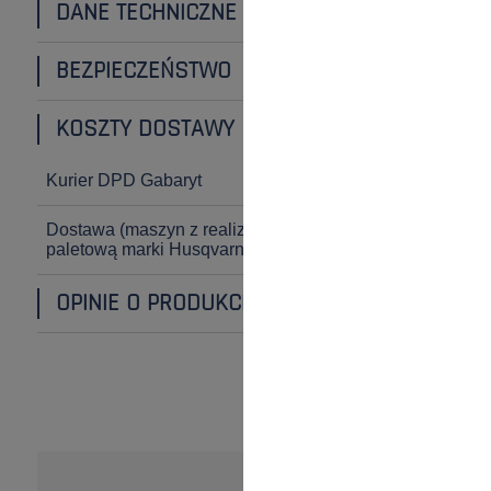
DANE TECHNICZNE
BEZPIECZEŃSTWO
KOSZTY DOSTAWY
Kurier DPD Gabaryt
22,90 zł
Dostawa
(maszyn z realizacją
90,00 zł
paletową marki Husqvarna*)
OPINIE O PRODUKCIE (0)
OPINIE KLIENTÓW