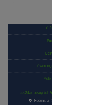
O firmie
Pomoc
Dostawa
Gwarancja i zwroty
Moje konto
Las24.pl Lasogród, Fotowolt24.pl Sp. z o.o.
Radom, ul. Słowackiego 157