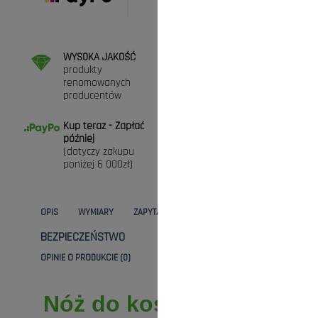
WYSOKA JAKOŚĆ
DARMOWA DOSTAWA
produkty
przy zamówieniach
renomowanych
powyżej 300zł (* nie
producentów
dotyczy maszyn)
Kup teraz - Zapłać
ZAKUPY BEZ RYZYKA
później
Masz prawo do 30
(dotyczy zakupu
dni na zwrot towaru
poniżej 6 000zł)
OPIS
WYMIARY
ZAPYTANIE
DANE TECHNICZNE
BEZPIECZEŃSTWO
KOSZTY DOSTAWY
OPINIE O PRODUKCIE (0)
Nóż do kosiarki Stiga