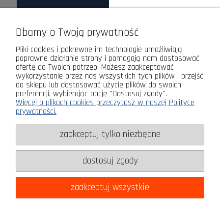
Dbamy o Twoją prywatność
Pliki cookies i pokrewne im technologie umożliwiają
poprawne działanie strony i pomagają nam dostosować
ofertę do Twoich potrzeb. Możesz zaakceptować
wykorzystanie przez nas wszystkich tych plików i przejść
do sklepu lub dostosować użycie plików do swoich
preferencji, wybierając opcję "Dostosuj zgody".
Więcej o plikach cookies przeczytasz w naszej Polityce
prywatności.
zaakceptuj tylko niezbędne
dostosuj zgody
pokaż pełną wersję strony
zaakceptuj wszystkie
Sklep internetowy Shoper Premium