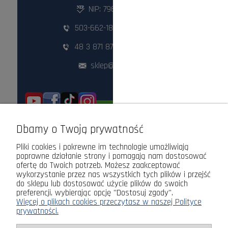
NIP: 796-298-18-03
503-662-180
,
798-999-092
48 3 871 871
,
48 360 87 84
sklep@lasogrod.pl
ODWIEDŹ NAS STACJONARNIE!
Dbamy o Twoją prywatność
Pliki cookies i pokrewne im technologie umożliwiają
poprawne działanie strony i pomagają nam dostosować
ofertę do Twoich potrzeb. Możesz zaakceptować
wykorzystanie przez nas wszystkich tych plików i przejść
do sklepu lub dostosować użycie plików do swoich
preferencji, wybierając opcję "Dostosuj zgody".
Więcej o plikach cookies przeczytasz w naszej Polityce
prywatności.