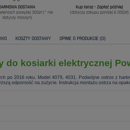
DARMOWA DOSTAWA
Kup teraz - Zapłać później
wieniach powyżej 300zł (* nie
(dotyczy zakupu poniżej 6 000zł)
dotyczy maszyn)
TWO
KOSZTY DOSTAWY
OPINIE O PRODUKCIE (0)
 do kosiarki elektrycznej P
ch po 2016 roku. Model 4079, 4031.
Podwójne ostrze z harto
zą odporność na zużycie. Instrukcja montażu ostrza na opak