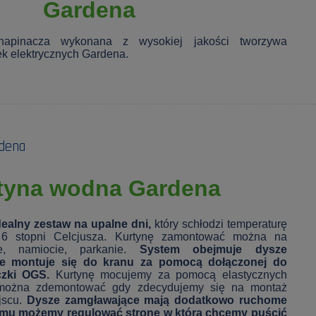
Gardena
 napinacza wykonana z wysokiej jakości tworzywa
k elektrycznych Gardena.
dena
tyna wodna Gardena
ealny zestaw na upalne dni,
który schłodzi temperaturę
 6 stopni Celcjusza. Kurtynę zamontować można na
ie, namiocie, parkanie.
System obejmuje dysze
óre montuje się do kranu za pomocą dołączonej do
czki OGS.
Kurtynę mocujemy za pomocą elastycznych
 można zdemontować gdy zdecydujemy się na montaż
jscu.
Dysze zamgławające mają dodatkowo ruchome
emu możemy regulować stronę w którą chcemy puścić