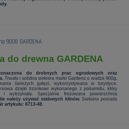
ody.
alna 900B GARDENA
era do drewna GARDENA
zeznaczona do drobnych prac ogrodowych oraz
a.
Trwała i solidna siekiera marki Gardena o wadze 900g,
wania świeżych gałęzi, wykorzystywana w turystyce.
iowa dzięki trzonkowi wykonanego z poliamidu, który
 i wytrzymały. Specjalnie frezowana powierzchnia
ie należy używać stalowych klinów.
Siekiera posiada
Nr artykułu: 8713-48.