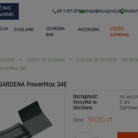
Ź NAS
48 3 871 871
sklep@lasogrod.pl
Radom,
ARNIE!
ACJA
OCHRONA
CZĘŚCI
ZASILANIE
AKCESORIA
BHP
ZAMIENNE
»
»
kcesoria
Części do kosiarek
Osprzęt do kosiarek - Garden
 PowerMax 34E
j GARDENA PowerMax 34E
Dostępność:
na wycz
Wysyłka w:
3 dni
Dostawa:
Darmow
95,00 zł
Cena:
Cena nie zawiera ewentualnych kosztów
płatności