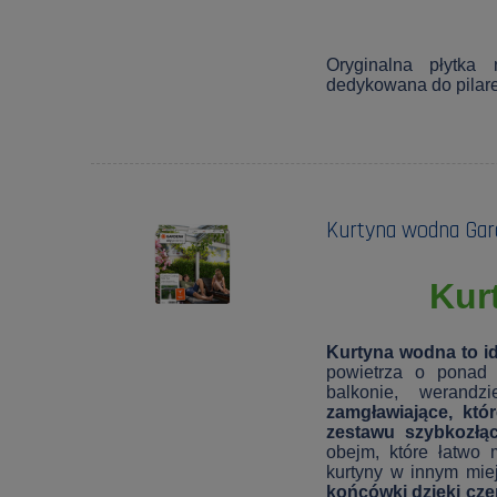
Oryginalna płytka
dedykowana do pilare
Kurtyna wodna Gar
Kur
Kurtyna wodna to id
powietrza o ponad
balkonie, werandz
zamgławiające, kt
zestawu szybkozłą
obejm, które łatwo
kurtyny w innym mie
końcówki dzięki cz