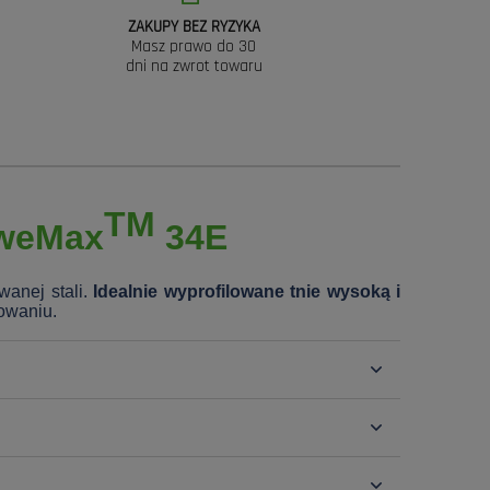
ZAKUPY BEZ RYZYKA
Masz prawo do 30
dni na zwrot towaru
TM
oweMax
34E
wanej stali.
Idealnie wyprofilowane tnie wysoką i
owaniu.