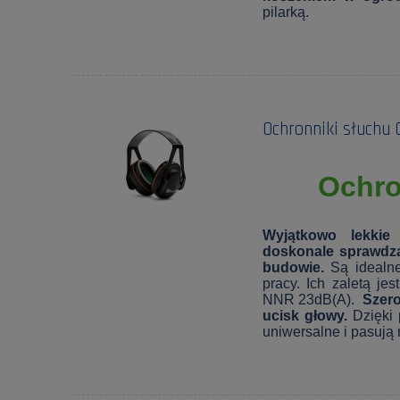
pilarką.
Ochronniki słuchu 
Ochro
Wyjątkowo lekkie
doskonale sprawdzaj
budowie.
Są idealne
pracy. Ich zaletą je
NNR 23dB(A).
Szero
ucisk głowy.
Dzięki 
uniwersalne i pasują