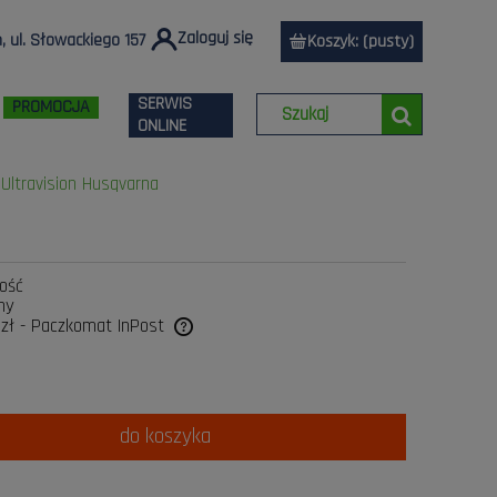
Zaloguj się
 ul. Słowackiego 157
Koszyk:
(pusty)
SERWIS
PROMOCJA
ONLINE
 Ultravision Husqvarna
lość
ny
 zł
- Paczkomat InPost
a ewentualnych kosztów
do koszyka