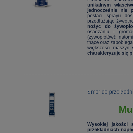
unikalnym właściw
jednocześnie nie 
postaci sprayu do
przedłużając żywot
nożyc do żywopło
osadzaniu i groma
(żywopłotów); natom
tnące oraz zapobiega
większości maszyn 
charakteryzuje się 
Smar do przekładn
Mu
Wysokiej jakości
przekładniach nap