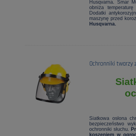
Husqvarna. Smar Mu
obniża temperaturę
Dodatki antykorozyj
maszynę przed koroz
Husqvarna.
Ochronniki twarzy 
Siat
oc
Siatkowa osłona chr
bezpieczeństwo wy
ochronniki słuchu.
Pr
koszeniem w ogrodz