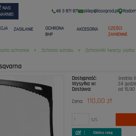
Ź NAS
48 3 871 871
sklep@lasogrod.pl
Radom,
ARNIE!
ACJA
OCHRONA
CZĘŚCI
ZASILANIE
AKCESORIA
BHP
ZAMIENNE
»
»
soria ochronne
Ochrona wzroku
Ochronniki twarzy siatka
usqvarna
Dostępność:
średnia i
Wysyłka w:
24 godzi
Dostawa:
od 15,90
110,00 zł
Cena:
Cena nie zawier
płatności
szt.