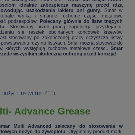
ościom idealnie zabezpiecza maszynę przed rdzą
powodując uszkodzenia lakieru ani gumy.
Smar w
skonale wnika i smaruje ruchome części metalowe
ność podzespołów.
Polecany głównie do listw tnących
tu.
Stosowany przed pracą zapobiega przyklejaniu,
dzeniu się resztek obcinanych końcówek krzewów
iast stosowany po zakończonej pracy oczyszcza listwy
 powstawaniu rdzy na listwach. Smar można stosować do
w których występują ruchome metalowe części.
Smar
przede wszystkim skuteczną ochroną przed korozją!
i nożyc Husqvarna-400g
lti- Advance Grease
 smar Multi Advanced zalecany do stosowania w
ędowych nożyc do żywopłotu.
Oryginalny produkt marki