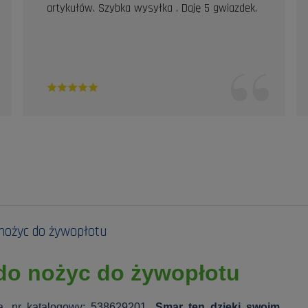
artykułów. Szybka wysyłka . Daję 5 gwiazdek.
nożyc do żywopłotu
do nożyc do żywopłotu
a, nr katalogowy: 538629201.
Smar ten dzięki swoim