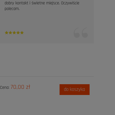
dobry kontakt i świetne miejsce. Oczywiście
Pole
polecam.
70,00 zł
Cena:
do koszyka