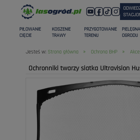
ODWIED
STACJON
PIŁOWANIE
KOSZENIE
PRZYGOTOWANIE
PIELĘGN
CIĘCIE
TRAWY
TERENU
OGRODU
»
»
Jesteś w:
Strona główna
Ochrona BHP
Akce
Ochronniki twarzy siatka Ultravision H