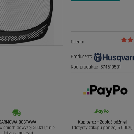
Ocena:
Producent:
Kod produktu:
574613501
DARMOWA DOSTAWA
Kup teraz - Zapłać później
wieniach powyżej 300zł (* nie
(dotyczy zakupu poniżej 6 000zł)
dotyczy maszyn)