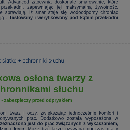
lti Advanced zapewnia doskonałe smarowanie, które
 przekładni, zapewniając jej maksymalną żywotność.
ne sprawiają, iż smar staje się wodoodporny chroniąc
ją .
Testowany i weryfikowany pod kątem przekładni
z siatką + ochronniki słuchu
kowa osłona twarzy z
hronnikami słuchu
- zabezpieczy przed odpryskiem
oni twarz i oczy, zwiększając jednocześnie komfort i
konywanych prac. Dodatkowo została wyposażona w
zeznaczona jest do prac związanych z wykaszaniem,
ie i lesie.
Może być także używana podczas pracy