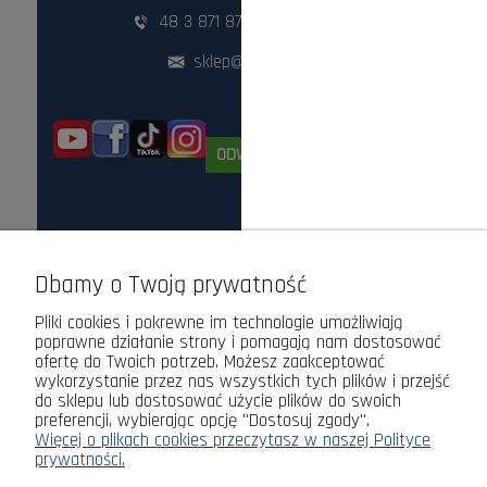
48 3 871 871
,
48 360 87 84
sklep@lasogrod.pl
ODWIEDŹ NAS STACJONARNIE!
Dbamy o Twoją prywatność
Pliki cookies i pokrewne im technologie umożliwiają
poprawne działanie strony i pomagają nam dostosować
ofertę do Twoich potrzeb. Możesz zaakceptować
wykorzystanie przez nas wszystkich tych plików i przejść
do sklepu lub dostosować użycie plików do swoich
preferencji, wybierając opcję "Dostosuj zgody".
Więcej o plikach cookies przeczytasz w naszej Polityce
prywatności.