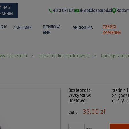
Ź NAS
48 3 871 871
sklep@lasogrod.pl
Radom,
ARNIE!
ACJA
OCHRONA
CZĘŚCI
ZASILANIE
AKCESORIA
BHP
ZAMIENNE
»
»
wy i akcesoria
Części do kos spalinowych
Sprzęgła/bębn
Dostępność:
średnia i
Wysyłka w:
24 godzi
Dostawa:
od 10,90
33,00 zł
Cena:
Cena nie zawiera ewen
płatności