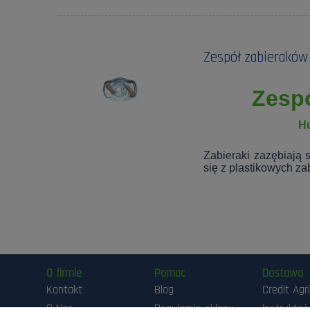
Zespół zabieraków
Zesp
H
Zabieraki zazębiają 
się z plastikowych za
O firmie
Pomoc
Dostawa
Kontakt
Blog
Credit Agr
O Nas
Regulamin sklepu
Instruktaż