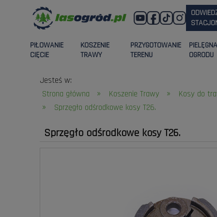
ODWIED
STACJON
PIŁOWANIE
KOSZENIE
PRZYGOTOWANIE
PIELĘGN
CIĘCIE
TRAWY
TERENU
OGRODU
Jesteś w:
»
»
Strona główna
Koszenie Trawy
Kosy do tra
»
Sprzęgło odśrodkowe kosy T26.
Sprzęgło odśrodkowe kosy T26.