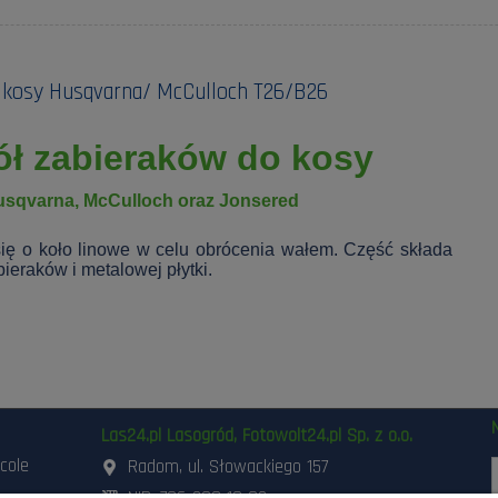
 kosy Husqvarna/ McCulloch T26/B26
ół zabieraków do kosy
usqvarna, McCulloch oraz Jonsered
się o koło linowe w celu obrócenia wałem. Część składa
bieraków i metalowej płytki.
Las24.pl Lasogród, Fotowolt24.pl Sp. z o.o.
icole
Radom, ul. Słowackiego 157
NIP: 796-298-18-03