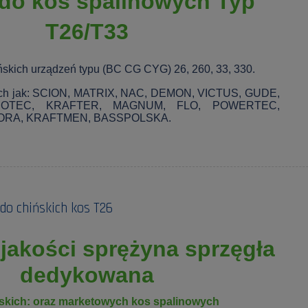
do kos spalinowych Typ
T26/T33
ńskich urządzeń typu (BC CG CYG) 26, 260, 33, 330.
kich jak: SCION, MATRIX, NAC, DEMON, VICTUS, GUDE,
OTEC, KRAFTER, MAGNUM, FLO, POWERTEC,
LORA, KRAFTMEN, BASSPOLSKA.
do chińskich kos T26
jakości sprężyna sprzęgła
dedykowana
skich: oraz marketowych kos spalinowych