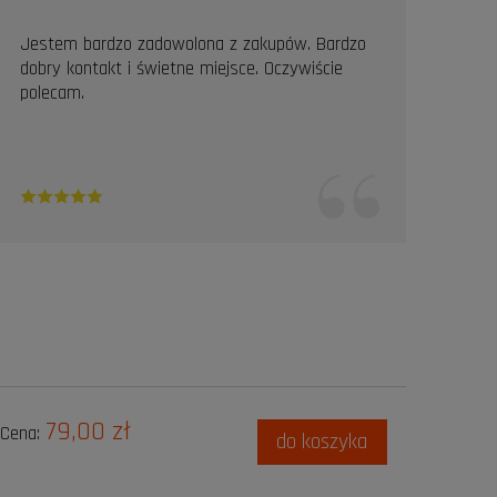
Jestem bardzo zadowolona z zakupów. Bardzo
Prof
dobry kontakt i świetne miejsce. Oczywiście
Pole
polecam.
79,00 zł
Cena:
do koszyka