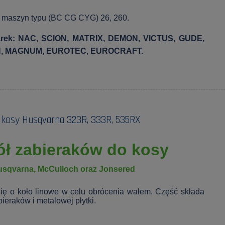
maszyn typu (BC CG CYG) 26, 260.
rek: NAC, SCION, MATRIX, DEMON, VICTUS, GUDE,
, MAGNUM, EUROTEC, EUROCRAFT.
 kosy Husqvarna 323R, 333R, 535RX
ół zabieraków do kosy
usqvarna, McCulloch oraz Jonsered
się o koło linowe w celu obrócenia wałem. Część składa
bieraków i metalowej płytki.