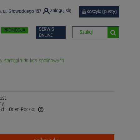
Zaloguj się
 ul. Słowackiego 157
Koszyk:
(pusty)
SERWIS
PROMOCJA
ONLINE
y sprzęgła do kos spalinowych
lość
ny
 zł
- Orlen Paczka
tualnych kosztów