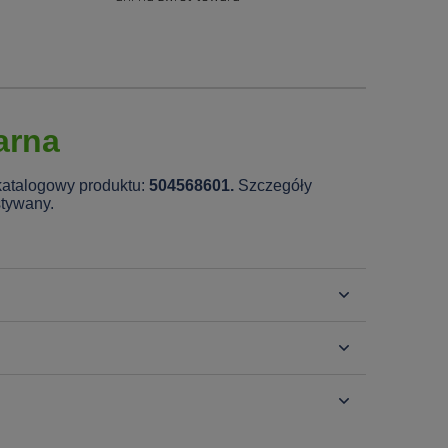
arna
katalogowy produktu:
504568601.
Szczegóły
stywany.