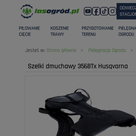
ODWIED
STACJON
PIŁOWANIE
KOSZENIE
PRZYGOTOWANIE
PIELĘGN
CIĘCIE
TRAWY
TERENU
OGRODU
»
»
Jesteś w:
Strona główna
Pielęgnacja Ogrodu
Szelki dmuchawy 356BTx Husqvarna