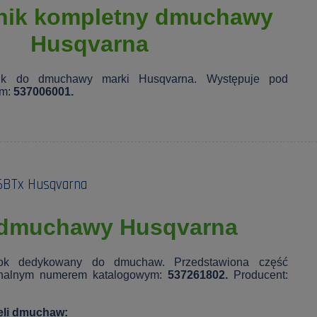
nik kompletny dmuchawy
Husqvarna
znik do dmuchawy marki Husqvarna. Występuje pod
ym:
537006001.
6BTx Husqvarna
 dmuchawy
Husqvarna
tłok dedykowany do dmuchaw. Przedstawiona część
inalnym numerem katalogowym:
537261802.
Producent:
eli dmuchaw: