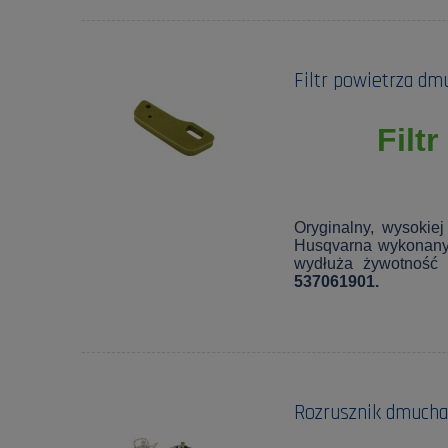
Filtr powietrza d
Filt
Oryginalny, wysokie
Husqvarna wykonany z
wydłuża żywotność 
537061901.
Rozrusznik dmuch