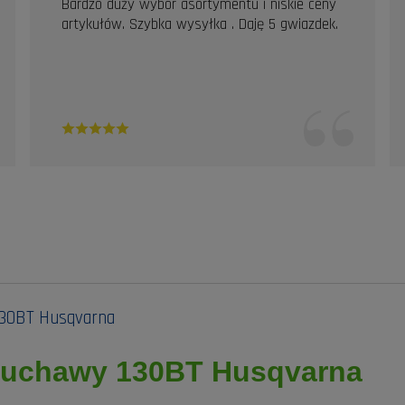
Bardzo duży wybór asortymentu i niskie ceny
artykułów. Szybka wysyłka . Daję 5 gwiazdek.
130BT Husqvarna
muchawy 130BT Husqvarna