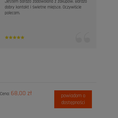
Jestem bardzo zadowolona z zakupów. Bardzo
Prof
dobry kontakt i świetne miejsce. Oczywiście
Pole
polecam.
68,00 zł
Cena:
powiadom o
dostępności