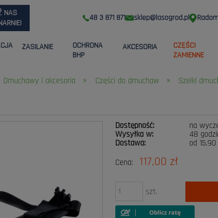
Ź NAS
48 3 871 871
sklep@lasogrod.pl
Radom,
ARNIE!
ACJA
OCHRONA
CZĘŚCI
ZASILANIE
AKCESORIA
BHP
ZAMIENNE
»
»
Dmuchawy i akcesoria
Części do dmuchaw
Szelki dmu
Dostępność:
na wycz
Wysyłka w:
48 godzi
Dostawa:
od 15,90
117,00 zł
Cena:
Cena nie zawier
płatności
szt.