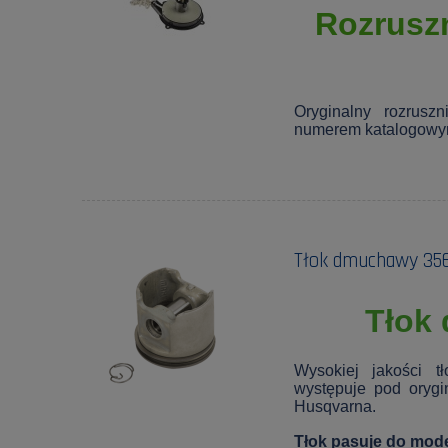
Rozrusz
Oryginalny rozrus
numerem katalogow
Tłok dmuchawy 35
Tłok
Wysokiej jakości 
występuje pod oryg
Husqvarna
.
Tłok
pasuje do mod