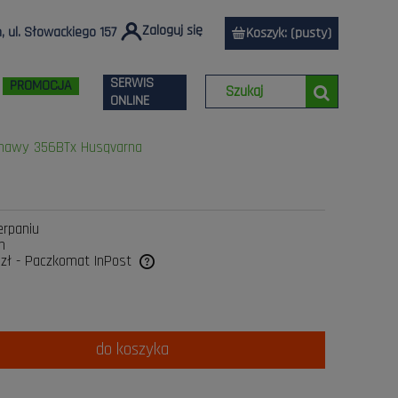
Zaloguj się
 ul. Słowackiego 157
Koszyk:
(pusty)
SERWIS
PROMOCJA
ONLINE
chawy 356BTx Husqvarna
erpaniu
n
 zł
- Paczkomat InPost
a ewentualnych kosztów
do koszyka