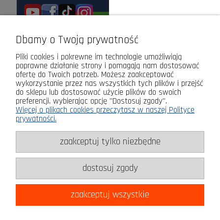
ODWIEDŹ NAS STACJONARNIE!
Dbamy o Twoją prywatność
Pliki cookies i pokrewne im technologie umożliwiają
poprawne działanie strony i pomagają nam dostosować
ofertę do Twoich potrzeb. Możesz zaakceptować
wykorzystanie przez nas wszystkich tych plików i przejść
do sklepu lub dostosować użycie plików do swoich
preferencji, wybierając opcję "Dostosuj zgody".
Więcej o plikach cookies przeczytasz w naszej Polityce
prywatności.
zaakceptuj tylko niezbędne
dostosuj zgody
zaakceptuj wszystkie