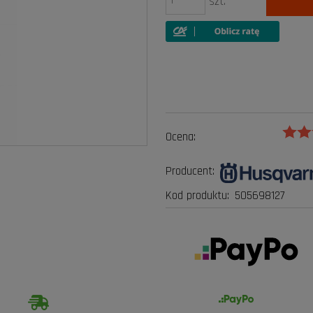
szt.
Ocena:
Producent:
Kod produktu:
505698127