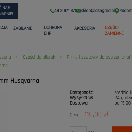
Ź NAS
48 3 871 871
sklep@lasogrod.pl
Radom,
ARNIE!
ACJA
OCHRONA
CZĘŚCI
ZASILANIE
AKCESORIA
BHP
ZAMIENNE
»
»
cesoria
Części do pilarek
Pilniki i zestawy do ostrzenia łań
arna
3 mm Husqvarna
Dostępność:
średnia i
Wysyłka w:
24 godzi
Dostawa:
od 15,90
116,00 zł
Cena:
Cena nie zawier
płatności