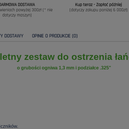
DARMOWA DOSTAWA
Kup teraz - Zapłać później
wieniach powyżej 300zł (* nie
(dotyczy zakupu poniżej 6 000zł)
dotyczy maszyn)
TY DOSTAWY
OPINIE O PRODUKCIE (0)
etny zestaw do ostrzenia ła
o grubości ogniwa 1,3 mm i podziałce .325"
iczników.