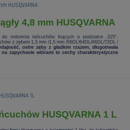
,8 mm HUSQVARNA
krągły 4,8 mm HUSQVARNA
y do ostrzenia łańcuchów tnących o podziałce .325".
uchów z zębem 1,3 mm /1,5 mm /56DL/64DL/66DL/72DL /
dajność, ostre zęby z gładkim rzazem, długotrwała
 na zapychanie wiórami to cechy charakterystyczne
w HUSQVARNA 1L
łańcuchów HUSQVARNA 1 L