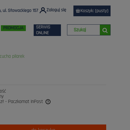
Zaloguj się
 ul. Słowackiego 157
Koszyk:
(pusty)
SERWIS
PROMOCJA
ONLINE
cucha pilarek
lość
ny
 zł
- Paczkomat InPost
a ewentualnych kosztów