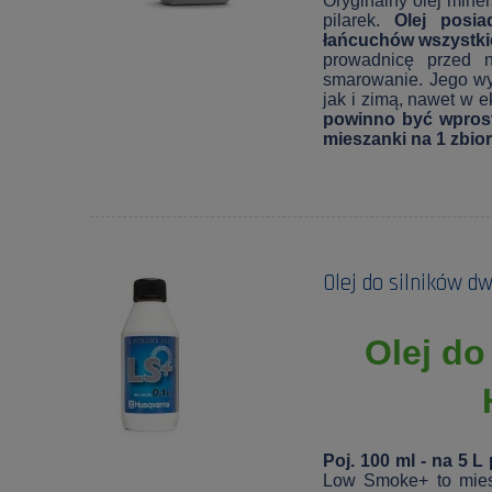
Oryginalny olej mine
pilarek.
Olej posi
łańcuchów wszystkic
prowadnicę przed n
smarowanie. Jego wy
jak i zimą, nawet w 
powinno być wprost 
mieszanki na 1 zbior
Olej do silników 
Olej d
Poj. 100 ml - na 5
Low Smoke+ to miesz