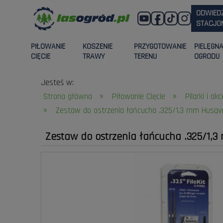
ODWIED
STACJON
PIŁOWANIE
KOSZENIE
PRZYGOTOWANIE
PIELĘGN
CIĘCIE
TRAWY
TERENU
OGRODU
Jesteś w:
»
»
Strona główna
Piłowanie Cięcie
Pilarki i ak
»
Zestaw do ostrzenia łańcucha .325/1,3 mm Husqv
Zestaw do ostrzenia łańcucha .325/1,