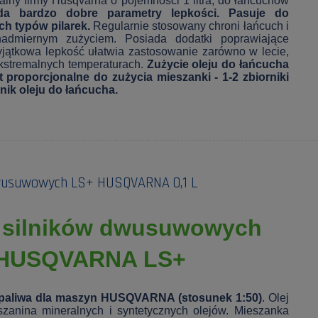
ralny firmy Husqvarna o pojemności 1 litra, do łańcuchów
ada bardzo dobre parametry lepkości. Pasuje do
h typów pilarek.
Regularnie stosowany chroni łańcuch i
admiernym zużyciem. Posiada dodatki poprawiające
jątkowa lepkość ułatwia zastosowanie zarówno w lecie,
ekstremalnych temperaturach.
Zużycie oleju do łańcucha
proporcjonalne do zużycia mieszanki - 1-2 zbiorniki
nik oleju do łańcucha.
dwusuwowych LS+ HUSQVARNA 0,1 L
o silników dwusuwowych
HUSQVARNA LS+
 L paliwa dla maszyn HUSQVARNA (stosunek 1:50)
. Olej
anina mineralnych i syntetycznych olejów. Mieszanka