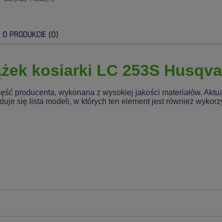
E O PRODUKCIE (0)
żek kosiarki LC 253S Husqv
zęść producenta, wykonana z wysokiej jakości materiałów. Akt
je się lista modeli, w których ten element jest również wykor