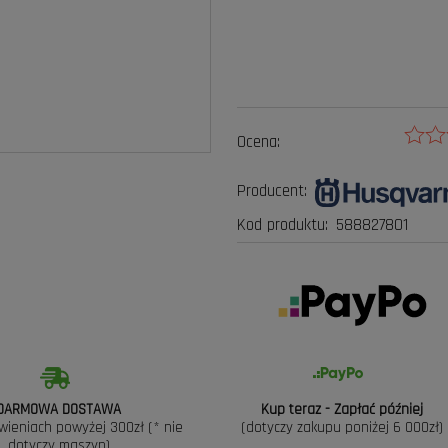
Ocena:
Producent:
Kod produktu:
588827801
DARMOWA DOSTAWA
Kup teraz - Zapłać później
wieniach powyżej 300zł (* nie
(dotyczy zakupu poniżej 6 000zł)
dotyczy maszyn)