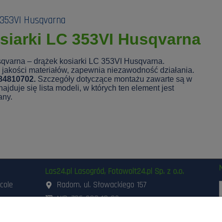
 353VI Husqvarna
siarki LC 353VI Husqvarna
qvarna – drążek kosiarki LC 353VI Husqvarna.
jakości materiałów, zapewnia niezawodność działania.
84810702.
Szczegóły dotyczące montażu zawarte są w
ajduje się lista modeli, w których ten element jest
any.
Las24.pl Lasogród, Fotowolt24.pl Sp. z o.o.
icole
Radom, ul. Słowackiego 157
NIP: 796-298-18-03
ania i
503-662-180
,
798-999-092
szynami