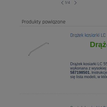
1
/
4
Produkty powiązane
Drążek kosiarki LC
Drąż
Drążek kosiarki LC 5
wykonana z wysokiej 
587198501.
Instrukcj
się lista modeli, w k