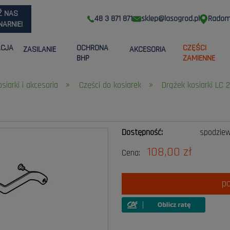
Ź NAS
48 3 871 871
sklep@lasogrod.pl
Radom,
ARNIE!
ACJA
OCHRONA
CZĘŚCI
ZASILANIE
AKCESORIA
BHP
ZAMIENNE
»
»
osiarki i akcesoria
Części do kosiarek
Drążek kosiarki LC
Dostępność:
spodzie
108,00 zł
Cena:
p