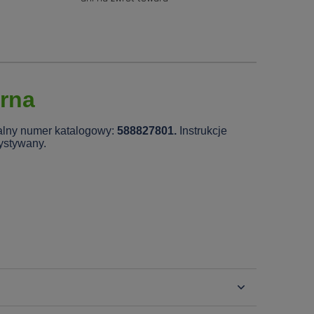
arna
ualny numer katalogowy:
588827801.
Instrukcje
zystywany.