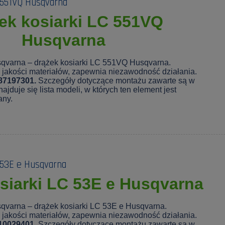
 551VQ Husqvarna
ek kosiarki LC 551VQ
Husqvarna
sqvarna – drążek kosiarki LC 551VQ Husqvarna.
jakości materiałów, zapewnia niezawodność działania.
87197301.
Szczegóły dotyczące montażu zawarte są w
ajduje się lista modeli, w których ten element jest
any.
 53E e Husqvarna
siarki LC 53E e Husqvarna
qvarna – drążek kosiarki LC 53E e Husqvarna.
jakości materiałów, zapewnia niezawodność działania.
10029401.
Szczegóły dotyczące montażu zawarte są w