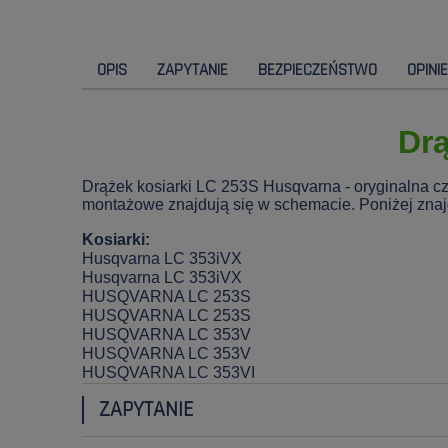
OPIS
ZAPYTANIE
BEZPIECZEŃSTWO
OPINI
Drą
Drążek kosiarki LC 253S Husqvarna - oryginalna c
montażowe znajdują się w schemacie. Poniżej znajdu
Kosiarki:
Husqvarna LC 353iVX
Husqvarna LC 353iVX
HUSQVARNA LC 253S
HUSQVARNA LC 253S
HUSQVARNA LC 353V
HUSQVARNA LC 353V
HUSQVARNA LC 353VI
ZAPYTANIE