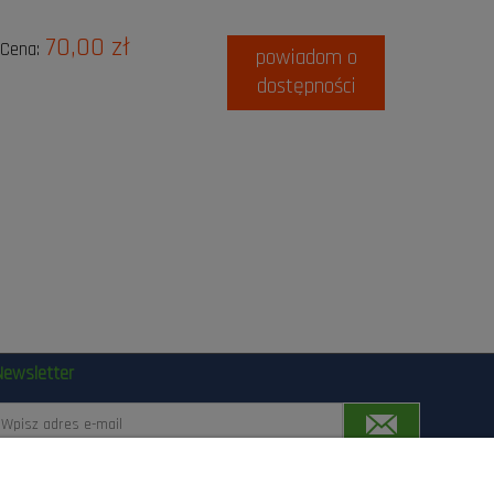
70,00 zł
Cena:
powiadom o
dostępności
Newsletter
Zapisując się, wyrażasz zgodę na przetwarzanie Twoich