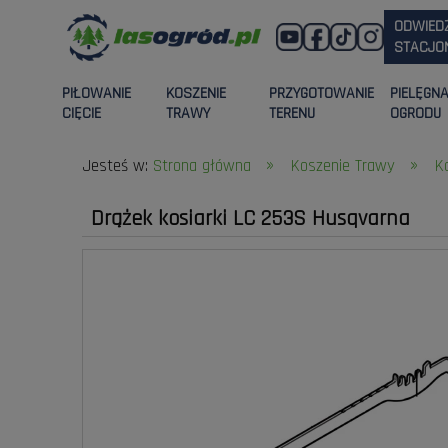
ODWIED
STACJON
PIŁOWANIE
KOSZENIE
PRZYGOTOWANIE
PIELĘGN
CIĘCIE
TRAWY
TERENU
OGRODU
»
»
Jesteś w:
Strona główna
Koszenie Trawy
K
Drążek kosiarki LC 253S Husqvarna