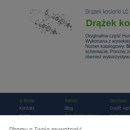
Drążek kosiarki LC
Drążek ko
Oryginalna część Hus
Wykonana z wysokiej 
Numer katalogowy:
5
schemacie. Poniżej zn
również wykorzystyw
O firmie
Pomoc
Dostawa
Kontakt
Blog
Credit Agr
O Nas
Regulamin sklepu
Instruktaż
Przygotow
Maszyny DEMO
Polityka
Pracy Ma
Dbamy o Twoją prywatność
prywatności