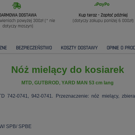
DARMOWA DOSTAWA
Kup teraz - Zapłać później
wieniach powyżej 300zł (* nie
(dotyczy zakupu poniżej 6 000zł)
dotyczy maszyn)
ZNE
BEZPIECZEŃSTWO
KOSZTY DOSTAWY
OPINIE O PROD
Nóż mielący do kosiarek
MTD, GUTBROD, YARD MAN 53 cm lang
TD 742-0741, 942-0741. Przeznaczenie: nóż mielący, zbier
HW/ SPB/ SPBE