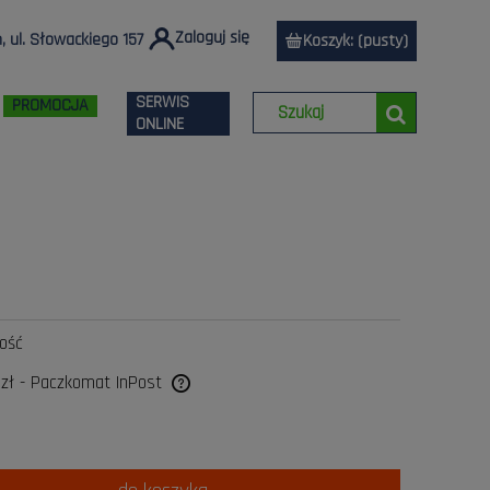
Zaloguj się
 ul. Słowackiego 157
Koszyk:
(pusty)
SERWIS
PROMOCJA
ONLINE
lość
 zł
- Paczkomat InPost
a ewentualnych kosztów