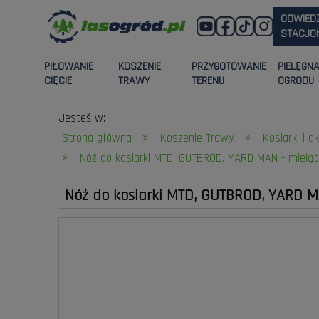
ODWIED
STACJON
PIŁOWANIE
KOSZENIE
PRZYGOTOWANIE
PIELĘGN
CIĘCIE
TRAWY
TERENU
OGRODU
Jesteś w:
»
»
Strona główna
Koszenie Trawy
Kosiarki i a
»
Nóż do kosiarki MTD, GUTBROD, YARD MAN - mielą
Nóż do kosiarki MTD, GUTBROD, YARD M