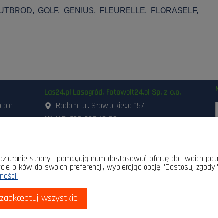
UTBROD, GOLF, GENIUS, FLEURELLE, FLORASELF,
Las24.pl Lasogród, Fotowolt24.pl Sp. z o.o.
icole
Radom, ul. Słowackiego 157
NIP: 796-298-18-03
ania i
503-662-180
,
798-999-092
szynami
48 3 871 871
,
48 360 87 84
d
sklep@lasogrod.pl
e działanie strony i pomagają nam dostosować ofertę do Twoich po
cie plików do swoich preferencji, wybierając opcję "Dostosuj zgody"
k
łatności
ności.
zaakceptuj wszystkie