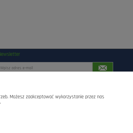
Newsletter
Zapisując się, wyrażasz zgodę na przetwarzanie Twoich
anych przez Las24.pl, Lasogród, Fotowolt24.pl Sp.z o.o.
trzeb. Możesz zaakceptować wykorzystanie przez nas
z siedziba w Radomiu przy ul. Słowackiego 157 srodkami
.
omunikacji elektronicznej, z których przesyłania w
kazdej chwili moge zrezygnowac, lub dokonac zmiany
swoich danych wprowadzonych w procesie rejestracji.
Szczegóły w
Regulaminie