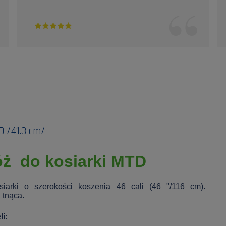
D /41.3 cm/
ż do kosiarki MTD
siarki o szerokości koszenia 46 cali (46 "/116 cm).
 tnąca.
i: