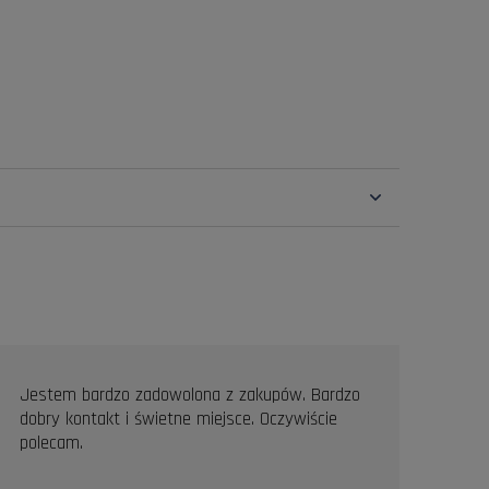
Jestem bardzo zadowolona z zakupów. Bardzo
Prof
dobry kontakt i świetne miejsce. Oczywiście
Pole
polecam.