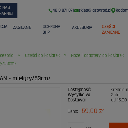
Ź NAS
48 3 871 871
sklep@lasogrod.pl
Radom,
ARNIE!
ACJA
OCHRONA
CZĘŚCI
ZASILANIE
AKCESORIA
BHP
ZAMIENNE
»
»
kcesoria
Części do kosiarek
Noże i adaptery do kosiarek
cy/53cm/
AN - mielący/53cm/
Dostępność:
średnia i
Wysyłka w:
3 dni
Dostawa:
od 15,90
59,00 zł
Cena:
Cena nie zawier
płatności