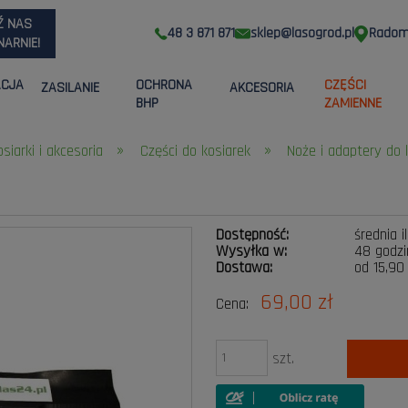
Ź NAS
48 3 871 871
sklep@lasogrod.pl
Radom,
ARNIE!
ACJA
OCHRONA
CZĘŚCI
ZASILANIE
AKCESORIA
BHP
ZAMIENNE
»
»
osiarki i akcesoria
Części do kosiarek
Noże i adaptery do 
Dostępność:
średnia i
Wysyłka w:
48 godzi
Dostawa:
od 15,90
69,00 zł
Cena:
Cena nie zawier
płatności
szt.