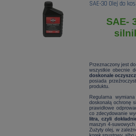
SAE-30 Olej do kos
SAE- 3
siln
Przeznaczony jest do
wszystkie obecnie 
doskonale oczyszcz
posiada przeźroczyst
produktu.
Regularna wymiana 
doskonałą ochronę si
prawidłowe odprowad
co zdecydowanie wyd
litra, czyli dokład
maszyn 4-suwowych ol
Zużyty olej, w zależ
korek spustowy, albo