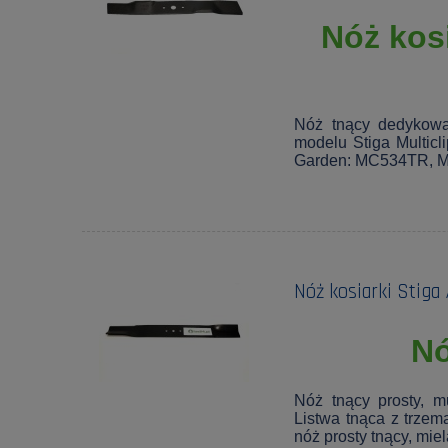
Nóż kosi
Nóż tnący dedykowa
modelu Stiga Multic
Garden: MC534TR, MC
Nóż kosiarki Stiga
Nó
Nóż tnący prosty, m
Listwa tnąca z trzem
nóż prosty tnący, mie