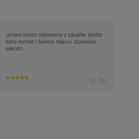
Jestem bardzo zadowolona z zakupów. Bardzo
Prof
dobry kontakt i świetne miejsce. Oczywiście
Pole
polecam.