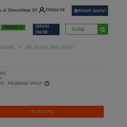
Zaloguj się
 ul. Słowackiego 157
Koszyk:
(pusty)
SERWIS
PROMOCJA
ONLINE
»
kosiarek
Nóż kosiarki Stiga /51cm/
lość
n
 zł
- Paczkomat InPost
a ewentualnych kosztów
do koszyka