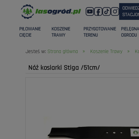
ODWIED
STACJON
PIŁOWANIE
KOSZENIE
PRZYGOTOWANIE
PIELĘGN
CIĘCIE
TRAWY
TERENU
OGRODU
»
»
Jesteś w:
Strona główna
Koszenie Trawy
K
Nóż kosiarki Stiga /51cm/