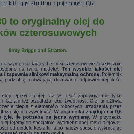
iarek Briggs Stratton o pojemności 0,6L
0 to oryginalny olej do
ików czterosuwowych
firmy Briggs and Stratton.
 maszyn posiadających silniki czterosuwowe /praktycznie
dostępne na rynku modele/.
Ten wysokiej jakości olej
a i zapewnia silnikowi maksymalną ochronę.
Pojemnik
ą podziałkę ułatwiającą dozowanie odpowiedniej ilości
oleju /przynajmniej raz w roku/ zapewnia nie tylko
lnika, ale też przedłuża jego żywotność. Olej umożliwia
zenie ciepła z elementów roboczych urządzenia przez
łuża się ich żywotność.
W pojemniku znajduje się 0,6
nie tyle, ile potrzeba na jedną wymianę.
W przypadku
ej lejemy do specjalnie wyodrębnionej miski olejowej.
ności od modelu kosiarki, albo należy spuścić wykręcając
 odessać specjalną strzykawką.