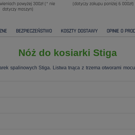
wieniach powyżej 300zł (* nie
(dotyczy zakupu poniżej 6 000zł)
dotyczy maszyn)
ZNE
BEZPIECZEŃSTWO
KOSZTY DOSTAWY
OPINIE O PROD
Nóż do kosiarki Stiga
rek spalinowych Stiga. Listwa tnąca z trzema otworami mocuj