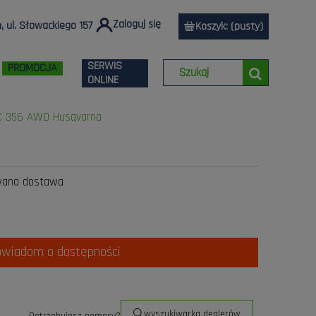
Zaloguj się
 ul. Słowackiego 157
Koszyk:
(pusty)
SERWIS
PROMOCJA
ONLINE
LC 356 AWD Husqvarna
wana dostawa
owiadom o dostępności
wyszukiwarka dealerów