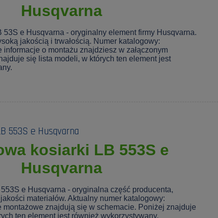
Husqvarna
53S e Husqvarna - oryginalny element firmy Husqvarna.
soką jakością i trwałością. Numer katalogowy:
 informacje o montażu znajdziesz w załączonym
ajduje się lista modeli, w których ten element jest
any.
LB 553S e Husqvarna
wa kosiarki LB 553S e
Husqvarna
553S e Husqvarna - oryginalna część producenta,
jakości materiałów. Aktualny numer katalogowy:
e montażowe znajdują się w schemacie. Poniżej znajduje
tórych ten element jest również wykorzystywany.