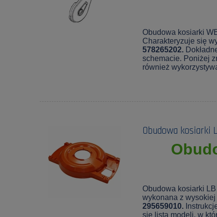
Obudowa kosiarki WB 
Charakteryzuje się wy
578265202.
Dokładne
schemacie. Poniżej zn
również wykorzystyw
Obudowa kosiarki 
Obudo
Obudowa kosiarki LB 
wykonana z wysokiej 
295659010.
Instrukcj
się lista modeli, w k