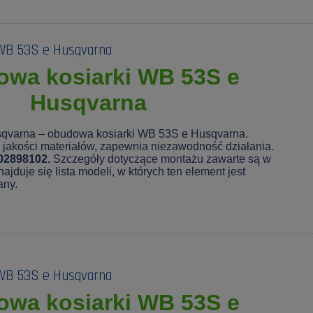
WB 53S e Husqvarna
wa kosiarki WB 53S e
Husqvarna
sqvarna – obudowa kosiarki WB 53S e Husqvarna.
jakości materiałów, zapewnia niezawodność działania.
02898102.
Szczegóły dotyczące montażu zawarte są w
ajduje się lista modeli, w których ten element jest
any.
WB 53S e Husqvarna
wa kosiarki WB 53S e