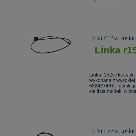
Linka r152sv kosia
Linka r1
Linka r152sv kosiark
wykonana z wysokiej 
532427497.
Instrukcj
się lista modeli, w k
Linka r152sv kosia