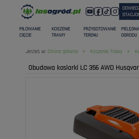
ODWIED
STACJON
PIŁOWANIE
KOSZENIE
PRZYGOTOWANIE
PIELĘGN
CIĘCIE
TRAWY
TERENU
OGRODU
»
»
Jesteś w:
Strona główna
Koszenie Trawy
K
Obudowa kosiarki LC 356 AWD Husqva