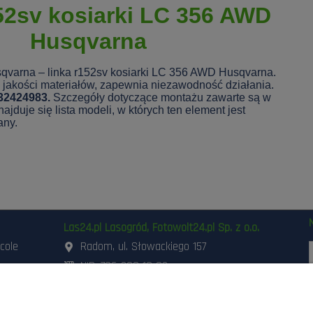
52sv kosiarki LC 356 AWD
Husqvarna
qvarna – linka r152sv kosiarki LC 356 AWD Husqvarna.
jakości materiałów, zapewnia niezawodność działania.
32424983.
Szczegóły dotyczące montażu zawarte są w
ajduje się lista modeli, w których ten element jest
any.
Las24.pl Lasogród, Fotowolt24.pl Sp. z o.o.
icole
Radom, ul. Słowackiego 157
NIP: 796-298-18-03
ania i
503-662-180
,
798-999-092
szynami
48 3 871 871
,
48 360 87 84
d