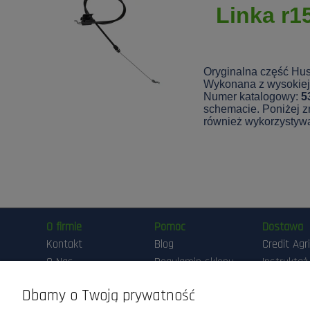
Linka r1
Oryginalna część Hus
Wykonana z wysokiej 
Numer katalogowy:
5
schemacie. Poniżej zn
również wykorzystyw
O firmie
Pomoc
Dostawa
Kontakt
Blog
Credit Agr
O Nas
Regulamin sklepu
Instruktaż
Przygotow
Maszyny DEMO
Polityka
Pracy Ma
Dbamy o Twoją prywatność
prywatności
Realizacja