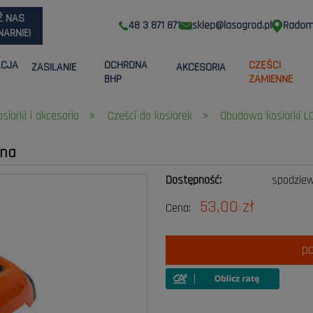
Ź NAS
48 3 871 871
sklep@lasogrod.pl
Radom,
ARNIE!
ACJA
OCHRONA
CZĘŚCI
ZASILANIE
AKCESORIA
BHP
ZAMIENNE
»
»
osiarki i akcesoria
Części do kosiarek
Obudowa kosiarki 
rna
Dostępność:
spodzie
53,00 zł
Cena:
p