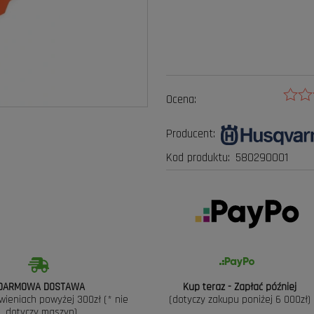
Ocena:
Producent:
Kod produktu:
580290001
DARMOWA DOSTAWA
Kup teraz - Zapłać później
wieniach powyżej 300zł (* nie
(dotyczy zakupu poniżej 6 000zł)
dotyczy maszyn)