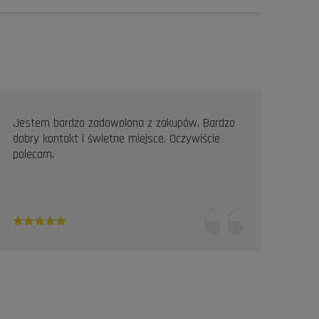
Jestem bardzo zadowolona z zakupów. Bardzo
Prof
dobry kontakt i świetne miejsce. Oczywiście
Pole
polecam.