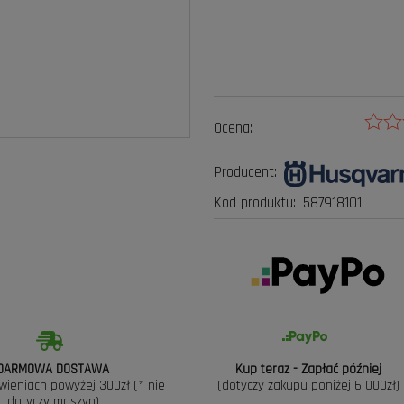
Ocena:
Producent:
Kod produktu:
587918101
DARMOWA DOSTAWA
Kup teraz - Zapłać później
wieniach powyżej 300zł (* nie
(dotyczy zakupu poniżej 6 000zł)
dotyczy maszyn)