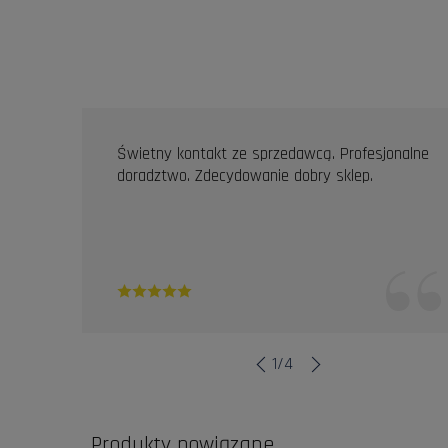
OPINIE KLIENTÓW
Świetny kontakt ze sprzedawcą. Profesjonalne
doradztwo. Zdecydowanie dobry sklep.
1
/
4
Produkty powiązane