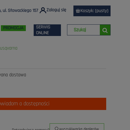
Zaloguj się
 ul. Słowackiego 157
Koszyk:
(pusty)
SERWIS
PROMOCJA
ONLINE
Husqvarna
wana dostawa
owiadom o dostępności
wyszukiwarka dealerów