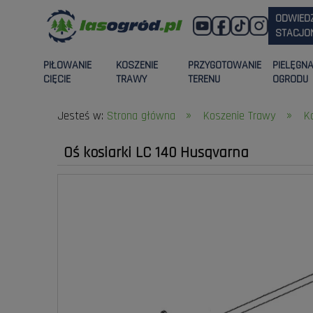
ODWIED
STACJON
PIŁOWANIE
KOSZENIE
PRZYGOTOWANIE
PIELĘGN
CIĘCIE
TRAWY
TERENU
OGRODU
»
»
Jesteś w:
Strona główna
Koszenie Trawy
K
Oś kosiarki LC 140 Husqvarna