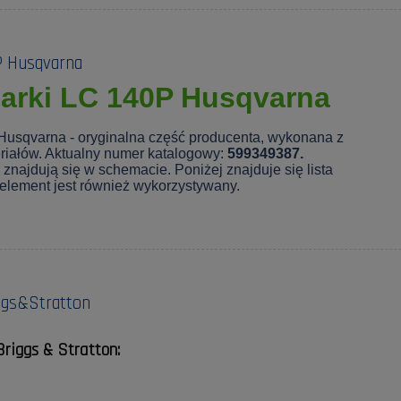
P Husqvarna
iarki LC 140P Husqvarna
Husqvarna - oryginalna część producenta, wykonana z
eriałów. Aktualny numer katalogowy:
599349387.
znajdują się w schemacie. Poniżej znajduje się lista
 element jest również wykorzystywany.
ggs&Stratton
Briggs & Stratton: