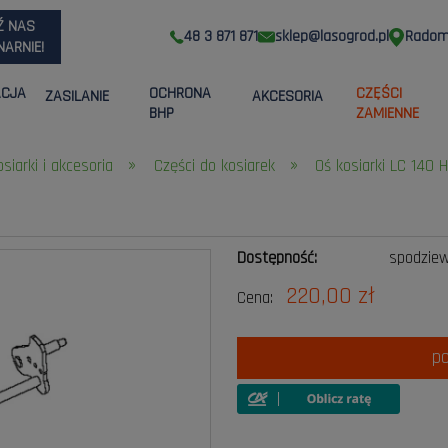
Ź NAS
48 3 871 871
sklep@lasogrod.pl
Radom,
ARNIE!
ACJA
OCHRONA
CZĘŚCI
ZASILANIE
AKCESORIA
BHP
ZAMIENNE
»
»
osiarki i akcesoria
Części do kosiarek
Oś kosiarki LC 140 
Dostępność:
spodzie
220,00 zł
Cena:
p