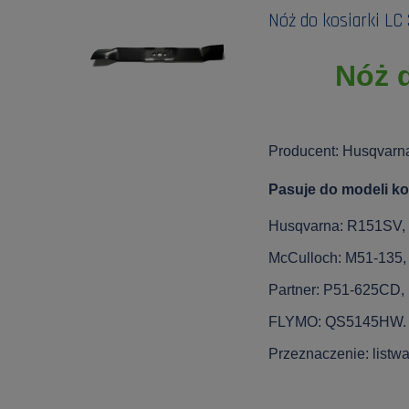
Nóż do kosiarki LC
Nóż d
Producent: Husqvarn
Pasuje do modeli ko
Husqvarna: R151SV,
McCulloch: M51-135
Partner: P51-625CD
FLYMO: QS5145HW.
Przeznaczenie: listwa