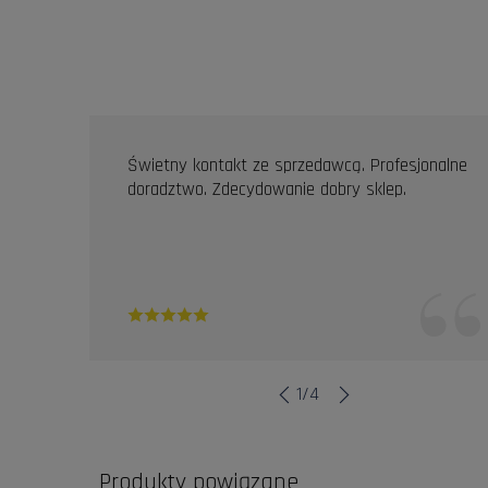
OPINIE KLIENTÓW
Świetny kontakt ze sprzedawcą. Profesjonalne
doradztwo. Zdecydowanie dobry sklep.
1
/
4
Produkty powiązane