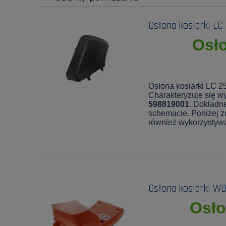
Osłona kosiarki LC
Osło
Osłona kosiarki LC 2
Charakteryzuje się wy
598819001.
Dokładne
schemacie. Poniżej zn
również wykorzystyw
Osłona kosiarki W
Osło