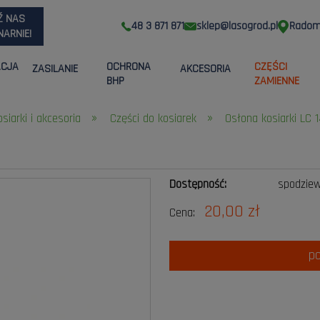
Ź NAS
48 3 871 871
sklep@lasogrod.pl
Radom,
ARNIE!
ACJA
OCHRONA
CZĘŚCI
ZASILANIE
AKCESORIA
BHP
ZAMIENNE
»
»
osiarki i akcesoria
Części do kosiarek
Osłona kosiarki LC
Dostępność:
spodzie
20,00 zł
Cena:
p