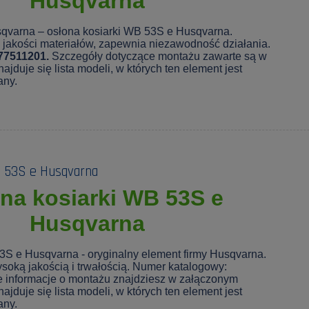
Husqvarna
qvarna – osłona kosiarki WB 53S e Husqvarna.
jakości materiałów, zapewnia niezawodność działania.
77511201.
Szczegóły dotyczące montażu zawarte są w
ajduje się lista modeli, w których ten element jest
any.
B 53S e Husqvarna
na kosiarki WB 53S e
Husqvarna
3S e Husqvarna - oryginalny element firmy Husqvarna.
soką jakością i trwałością. Numer katalogowy:
 informacje o montażu znajdziesz w załączonym
ajduje się lista modeli, w których ten element jest
any.