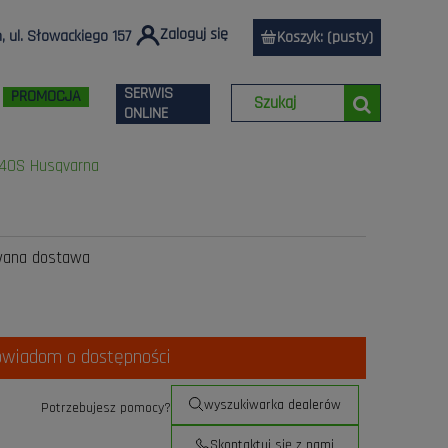
Zaloguj się
 ul. Słowackiego 157
Koszyk:
(pusty)
SERWIS
PROMOCJA
ONLINE
 140S Husqvarna
wana dostawa
owiadom o dostępności
wyszukiwarka dealerów
Potrzebujesz pomocy?
Skontaktuj się z nami