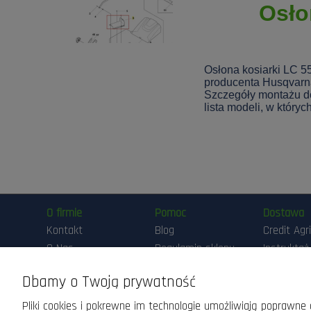
Osło
Osłona kosiarki LC 5
producenta Husqvarn
Szczegóły montażu d
lista modeli, w który
O firmie
Pomoc
Dostawa
Kontakt
Blog
Credit Agr
O Nas
Regulamin sklepu
Instruktaż
Przygotow
Maszyny DEMO
Polityka
Pracy Ma
Dbamy o Twoją prywatność
prywatności
Realizacja
Pliki cookies i pokrewne im technologie umożliwiają poprawn
zamówień