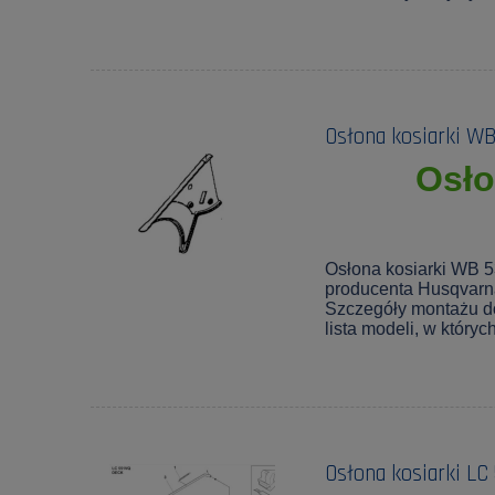
Osłona kosiarki W
Osło
Osłona kosiarki WB 5
producenta Husqvarn
Szczegóły montażu d
lista modeli, w który
Osłona kosiarki LC