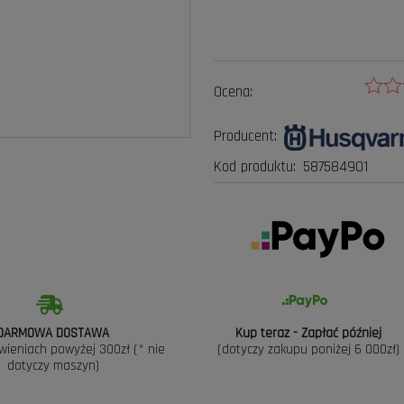
Ocena:
Producent:
Kod produktu:
587584901
DARMOWA DOSTAWA
Kup teraz - Zapłać później
wieniach powyżej 300zł (* nie
(dotyczy zakupu poniżej 6 000zł)
dotyczy maszyn)