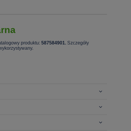
arna
atalogowy produktu:
587584901.
Szczegóły
 wykorzystywany.