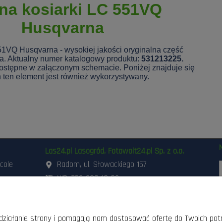
na kosiarki LC 551VQ
Husqvarna
51VQ Husqvarna - wysokiej jakości oryginalna część
a. Aktualny numer katalogowy produktu:
531213225.
ostępne w załączonym schemacie. Poniżej znajduje się
ch ten element jest również wykorzystywany.
Las24.pl Lasogród, Fotowolt24.pl Sp. z o.o.
icole
Radom, ul. Słowackiego 157
NIP: 796-298-18-03
ania i
503-662-180
,
798-999-092
szynami
48 3 871 871
,
48 360 87 84
d
sklep@lasogrod.pl
e działanie strony i pomagają nam dostosować ofertę do Twoich po