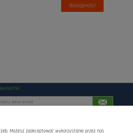
dostępności
Newsletter
Zapisując się, wyrażasz zgodę na przetwarzanie Twoich
anych przez Las24.pl, Lasogród, Fotowolt24.pl Sp.z o.o.
trzeb. Możesz zaakceptować wykorzystanie przez nas
z siedziba w Radomiu przy ul. Słowackiego 157 srodkami