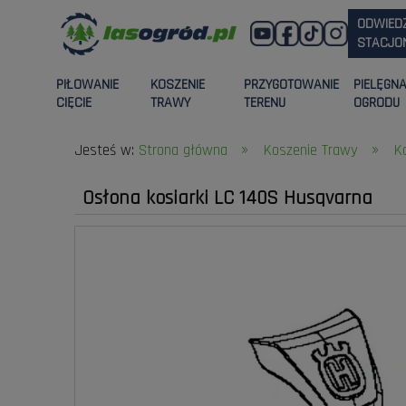
ODWIED
STACJON
PIŁOWANIE
KOSZENIE
PRZYGOTOWANIE
PIELĘGN
CIĘCIE
TRAWY
TERENU
OGRODU
»
»
Jesteś w:
Strona główna
Koszenie Trawy
K
Osłona kosiarki LC 140S Husqvarna