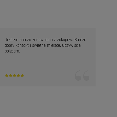
Jestem bardzo zadowolona z zakupów. Bardzo
Prof
dobry kontakt i świetne miejsce. Oczywiście
Pole
polecam.