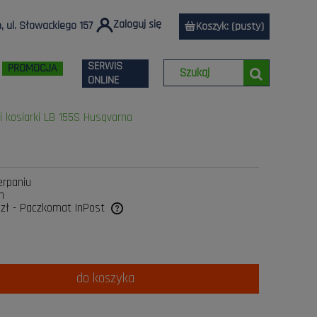
Zaloguj się
 ul. Słowackiego 157
Koszyk:
(pusty)
SERWIS
PROMOCJA
ONLINE
 kosiarki LB 155S Husqvarna
erpaniu
n
 zł
- Paczkomat InPost
a ewentualnych kosztów
do koszyka