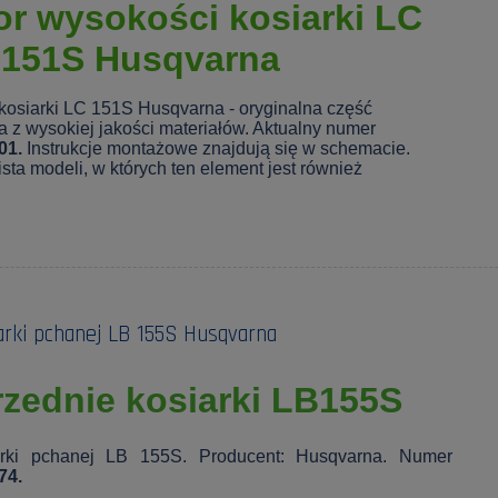
or wysokości kosiarki LC
151S Husqvarna
kosiarki LC 151S Husqvarna - oryginalna część
 z wysokiej jakości materiałów. Aktualny numer
01.
Instrukcje montażowe znajdują się w schemacie.
ista modeli, w których ten element jest również
arki pchanej LB 155S Husqvarna
rzednie kosiarki LB155S
arki pchanej LB 155S. Producent: Husqvarna. Numer
74.