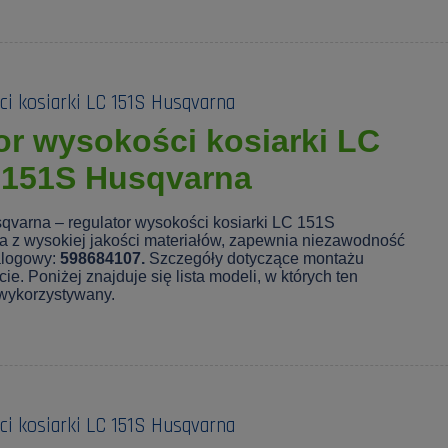
i kosiarki LC 151S Husqvarna
or wysokości kosiarki LC
151S Husqvarna
qvarna – regulator wysokości kosiarki LC 151S
 z wysokiej jakości materiałów, zapewnia niezawodność
alogowy:
598684107.
Szczegóły dotyczące montażu
e. Poniżej znajduje się lista modeli, w których ten
 wykorzystywany.
i kosiarki LC 151S Husqvarna