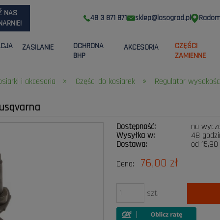
Ź NAS
48 3 871 871
sklep@lasogrod.pl
Radom,
ARNIE!
ACJA
OCHRONA
CZĘŚCI
ZASILANIE
AKCESORIA
BHP
ZAMIENNE
»
»
osiarki i akcesoria
Części do kosiarek
Regulator wysokości
Husqvarna
Dostępność:
na wycz
Wysyłka w:
48 godzi
Dostawa:
od 15,90
76,00 zł
Cena:
Cena nie zawier
płatności
szt.