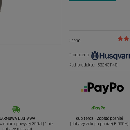
Ocena:
Producent:
Kod produktu:
532431140
DARMOWA DOSTAWA
Kup teraz - Zapłać później
wieniach powyżej 300zł (* nie
(dotyczy zakupu poniżej 6 000zł)
dotyczy maszyn)