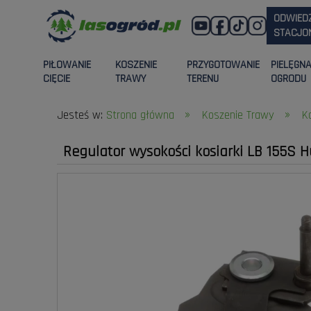
ODWIED
STACJON
PIŁOWANIE
KOSZENIE
PRZYGOTOWANIE
PIELĘGN
CIĘCIE
TRAWY
TERENU
OGRODU
»
»
Jesteś w:
Strona główna
Koszenie Trawy
K
Regulator wysokości kosiarki LB 155S 