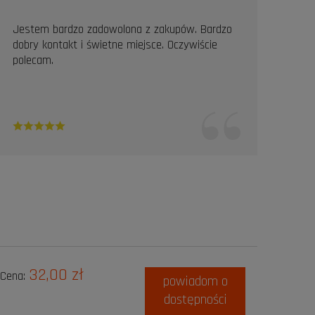
Jestem bardzo zadowolona z zakupów. Bardzo
Prof
dobry kontakt i świetne miejsce. Oczywiście
Pole
polecam.
32,00 zł
Cena:
powiadom o
dostępności