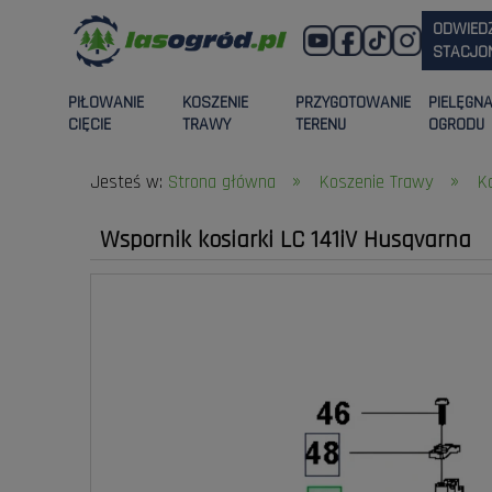
ODWIED
STACJON
PIŁOWANIE
KOSZENIE
PRZYGOTOWANIE
PIELĘGN
CIĘCIE
TRAWY
TERENU
OGRODU
»
»
Jesteś w:
Strona główna
Koszenie Trawy
K
Wspornik kosiarki LC 141iV Husqvarna