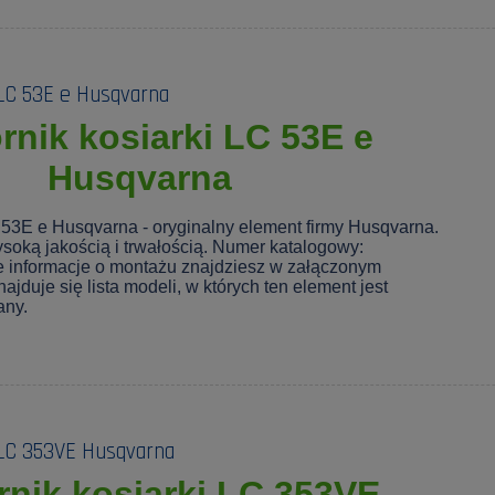
LC 53E e Husqvarna
nik kosiarki LC 53E e
Husqvarna
 53E e Husqvarna - oryginalny element firmy Husqvarna.
soką jakością i trwałością. Numer katalogowy:
 informacje o montażu znajdziesz w załączonym
ajduje się lista modeli, w których ten element jest
any.
 LC 353VE Husqvarna
nik kosiarki LC 353VE