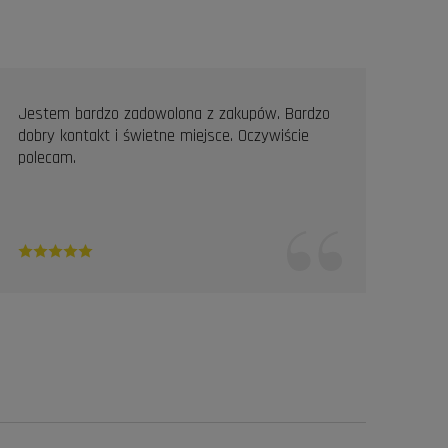
Jestem bardzo zadowolona z zakupów. Bardzo
Prof
dobry kontakt i świetne miejsce. Oczywiście
Pole
polecam.