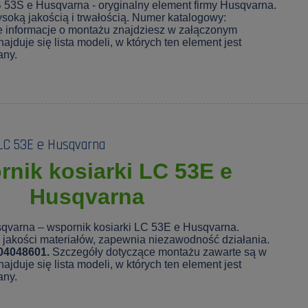
 53S e Husqvarna - oryginalny element firmy Husqvarna.
soką jakością i trwałością. Numer katalogowy:
 informacje o montażu znajdziesz w załączonym
ajduje się lista modeli, w których ten element jest
any.
LC 53E e Husqvarna
nik kosiarki LC 53E e
Husqvarna
qvarna – wspornik kosiarki LC 53E e Husqvarna.
jakości materiałów, zapewnia niezawodność działania.
04048601.
Szczegóły dotyczące montażu zawarte są w
ajduje się lista modeli, w których ten element jest
any.