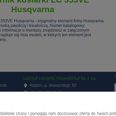
Husqvarna
 353VE Husqvarna - oryginalny element firmy Husqvarna.
soką jakością i trwałością. Numer katalogowy:
 informacje o montażu znajdziesz w załączonym
ajduje się lista modeli, w których ten element jest
any.
Las24.pl Lasogród, Fotowolt24.pl Sp. z o.o.
icole
Radom, ul. Słowackiego 157
NIP: 796-298-18-03
ania i
503-662-180
,
798-999-092
szynami
48 3 871 871
,
48 360 87 84
d
sklep@lasogrod.pl
e działanie strony i pomagają nam dostosować ofertę do Twoich po