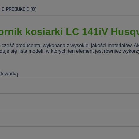
E O PRODUKCIE (0)
rnik kosiarki LC 141iV Husq
a część producenta, wykonana z wysokiej jakości materiałów. 
je się lista modeli, w których ten element jest również wykor
dowarką