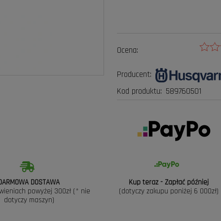
Ocena:
Producent:
Kod produktu:
589760501
DARMOWA DOSTAWA
Kup teraz - Zapłać później
wieniach powyżej 300zł (* nie
(dotyczy zakupu poniżej 6 000zł)
dotyczy maszyn)