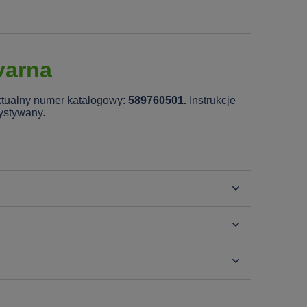
varna
Aktualny numer katalogowy:
589760501.
Instrukcje
zystywany.