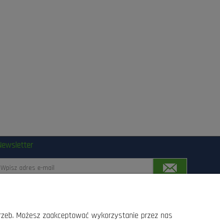
Newsletter
Zapisując się, wyrażasz zgodę na przetwarzanie Twoich
anych przez Las24.pl, Lasogród, Fotowolt24.pl Sp.z o.o.
trzeb. Możesz zaakceptować wykorzystanie przez nas
z siedziba w Radomiu przy ul. Słowackiego 157 srodkami