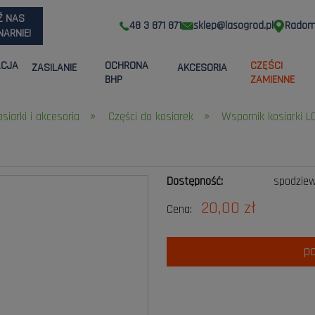
Ź NAS
48 3 871 871
sklep@lasogrod.pl
Radom,
ARNIE!
ACJA
OCHRONA
CZĘŚCI
ZASILANIE
AKCESORIA
BHP
ZAMIENNE
»
»
osiarki i akcesoria
Części do kosiarek
Wspornik kosiarki L
Dostępność:
spodzie
20,00 zł
Cena:
p