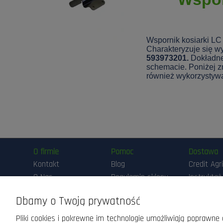
Wspornik kosiarki LC
Charakteryzuje się wy
593973201.
Dokładne
schemacie. Poniżej zn
również wykorzystyw
O firmie
Pomoc
Dostawa
Kontakt
Blog
Credit Agr
O Nas
Regulamin sklepu
Instruktaż
Przygotow
Maszyny DEMO
Polityka
Pracy Ma
Dbamy o Twoją prywatność
prywatności
Realizacja
Pliki cookies i pokrewne im technologie umożliwiają poprawn
zamówień