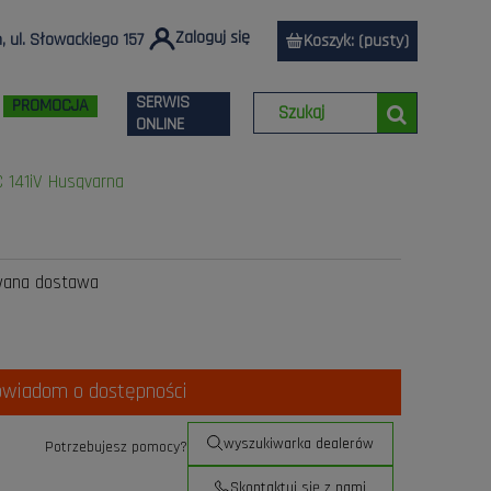
Zaloguj się
 ul. Słowackiego 157
Koszyk:
(pusty)
SERWIS
PROMOCJA
ONLINE
C 141iV Husqvarna
wana dostawa
owiadom o dostępności
wyszukiwarka dealerów
Potrzebujesz pomocy?
Skontaktuj się z nami