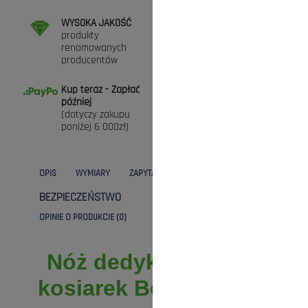
WYSOKA JAKOŚĆ
DARMOWA DOSTAWA
produkty
przy zamówieniach
renomowanych
powyżej 300zł (* nie
producentów
dotyczy maszyn)
Kup teraz - Zapłać
ZAKUPY BEZ RYZYKA
później
Masz prawo do 30
(dotyczy zakupu
dni na zwrot towaru
poniżej 6 000zł)
OPIS
WYMIARY
ZAPYTANIE
DANE TECHNICZNE
BEZPIECZEŃSTWO
KOSZTY DOSTAWY
OPINIE O PRODUKCIE (0)
Nóż dedykowany do
kosiarek Bosch Rotak