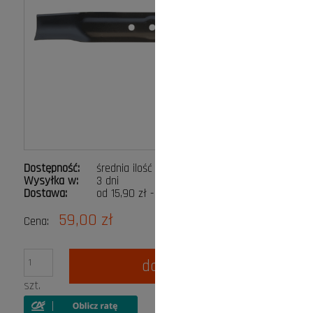
Dostępność:
średnia ilość
Wysyłka w:
3 dni
Dostawa:
od 15,90 zł
- Paczkomat InPost
Cena nie zawiera ewentualnych kosztów płatności
59,00 zł
Cena:
do koszyka
szt.