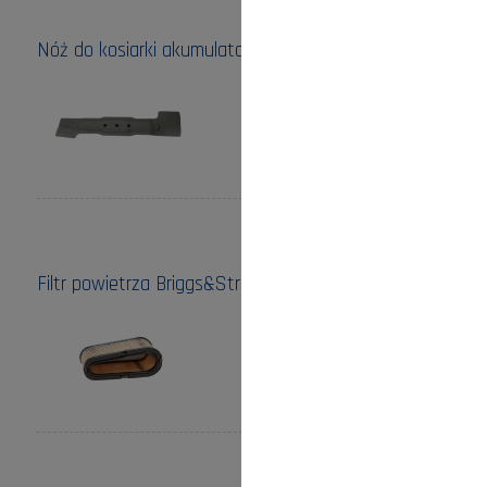
Nóż do kosiarki akumulatorowej Bosch /32cm/
Cena:
80,00 zł
do koszyka
Filtr powietrza Briggs&Stratton 12-12,5HP /łezka/
Cena:
29,00 zł
do koszyka