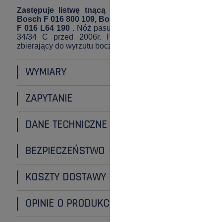
Zastępuje listwę tnącą oryginalną o numerach:
Bosch F 016 800 109, Bosch F 016 800 153, Bosch
F 016 L64 190 .
Nóż pasuje do modeli: Bosch Rotak
34/34 C przed 2006r. Przeznaczenie: nóż tnący,
zbierający do wyrzutu bocznego, do kosza.
WYMIARY
ZAPYTANIE
DANE TECHNICZNE
BEZPIECZEŃSTWO
KOSZTY DOSTAWY
OPINIE O PRODUKCIE (0)