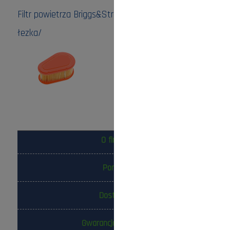
Filtr powietrza Briggs&Stratton do silników DOV /
łezka/
Cena:
18,00 zł
do koszyka
O firmie
Pomoc
Dostawa
Gwarancja i zwroty