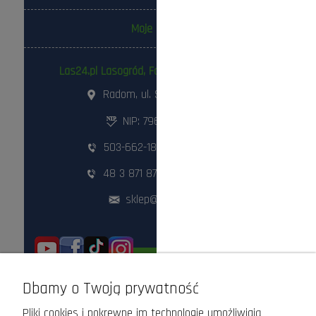
Moje konto
Las24.pl Lasogród, Fotowolt24.pl Sp. z o.o.
Radom, ul. Słowackiego 157
NIP: 796-298-18-03
503-662-180
,
798-999-092
48 3 871 871
,
48 360 87 84
sklep@lasogrod.pl
ODWIEDŹ NAS STACJONARNIE!
Dbamy o Twoją prywatność
Pliki cookies i pokrewne im technologie umożliwiają