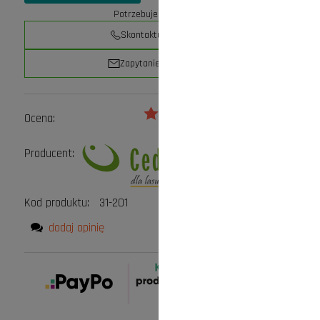
Potrzebujesz pomocy?
Skontaktuj się z nami
Zapytanie przez e-mail
Ocena:
Producent:
Kod produktu:
31-201
dodaj opinię