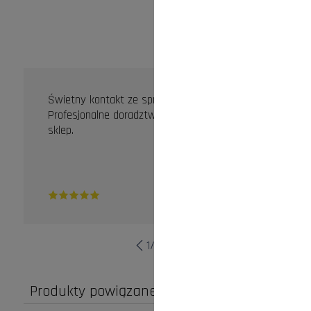
OPINIE KLIENTÓW
Świetny kontakt ze sprzedawcą.
Profesjonalne doradztwo. Zdecydowanie dobry
sklep.
1
/
10
Produkty powiązane