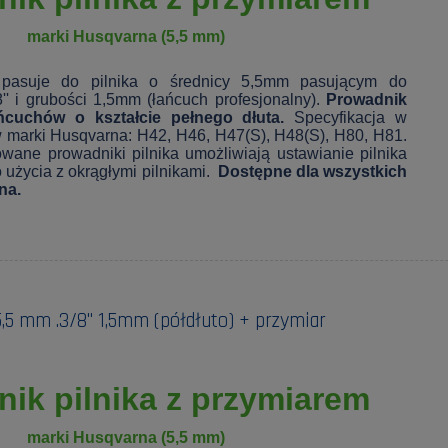
marki Husqvarna (5,5 mm)
 pasuje do pilnika o średnicy 5,5mm pasującym do
'' i grubości 1,5mm (łańcuch profesjonalny).
Prowadnik
cuchów o kształcie pełnego dłuta.
Specyfikacja w
 marki Husqvarna: H42, H46, H47(S), H48(S), H80, H81.
Jeżeli produkt jest
owane prowadniki pilnika umożliwiają ustawianie pilnika
dni, wyświetlana je
 użycia z okrągłymi pilnikami.
Dostępne dla wszystkich
momentu, kiedy pro
na.
sprzedaży.
5,5 mm .3/8" 1,5mm (półdłuto) + przymiar
ik pilnika z przymiarem
marki Husqvarna (5,5 mm)