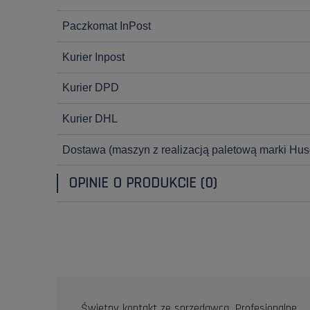
Paczkomat InPost
Kurier Inpost
Kurier DPD
Kurier DHL
Dostawa
(maszyn z realizacją paletową marki Hus
OPINIE O PRODUKCIE (0)
OPINIE KLIENTÓW
Świetny kontakt ze sprzedawcą. Profesjonalne