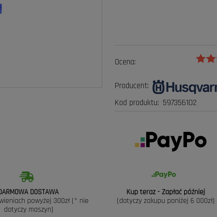
Ocena:
Producent:
Kod produktu:
597356102
DARMOWA DOSTAWA
Kup teraz - Zapłać później
wieniach powyżej 300zł (* nie
(dotyczy zakupu poniżej 6 000zł)
dotyczy maszyn)