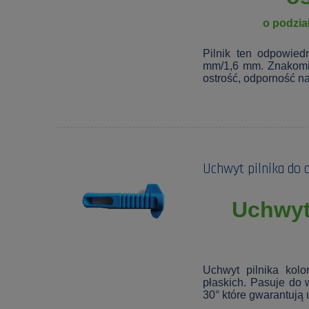
o podzia
Pilnik ten odpowied
mm/1,6 mm. Znakomit
ostrość, odporność na
Uchwyt pilnika do o
Uchwyt 
Uchwyt pilnika kolo
płaskich. Pasuje do 
30° które gwarantują