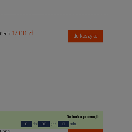
17,00 zł
Cena:
do koszyka
Do końca promocji:
8
dni
00
gdz.
19
min.
Cena: