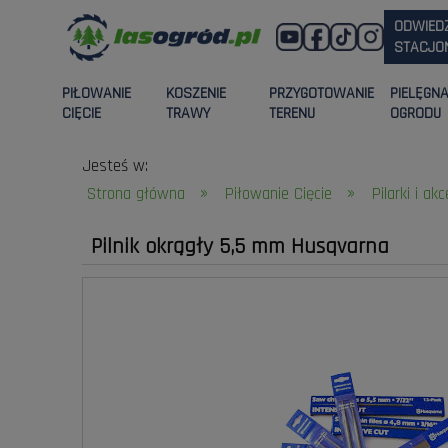
ODWIED
STACJON
PIŁOWANIE
KOSZENIE
PRZYGOTOWANIE
PIELĘGN
CIĘCIE
TRAWY
TERENU
OGRODU
Jesteś w:
»
»
Strona główna
Piłowanie Cięcie
Pilarki i ak
Pilnik okrągły 5,5 mm Husqvarna