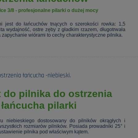
łce 3/8 - profesjonalne pilarki o dużej mocy
ni jest do łańcuchów tnących o szerokości rowka: 1,5
a wydajność, ostre zęby z gładkim rzazem, długotrwała
 zapychanie wiórami to cechy charakterystyczne pilnika.
strzenia łańcucha -niebieski.
do pilnika do ostrzenia
łańcucha pilarki
ru niebieskiego dostosowany do pilników okrągłych i
wszystkich rozmiarów pilników. Posiada prowadniki 25° i
 ustawienie pilnika pod właściwym kątem.