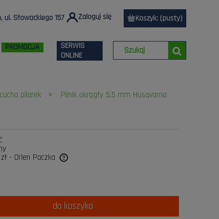
Zaloguj się
 ul. Słowackiego 157
Koszyk:
(pusty)
SERWIS
PROMOCJA
ONLINE
»
cucha pilarek
Pilnik okrągły 5,5 mm Husqvarna
ć
ny
 zł
- Orlen Paczka
tualnych kosztów
do koszyka