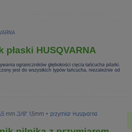
QVARNA
ik płaski HUSQVARNA
wywania ograniczników głębokości cięcia łańcucha pilarki.
aczony jest do wszystkich typów łańcucha, niezależnie od
5,5 mm .3/8" 1,5mm + przymiar Husqvarna
ik pilnika z przymiarem