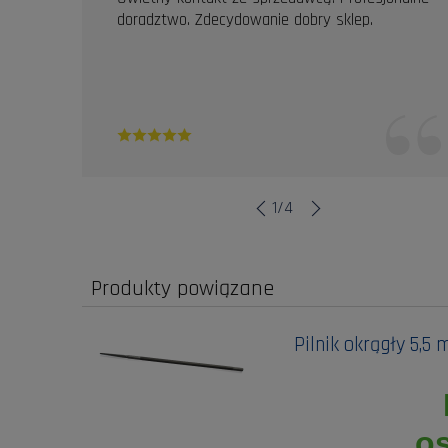
doradztwo. Zdecydowanie dobry sklep.
1
/
4
Produkty powiązane
Pilnik okrągły 5,
o