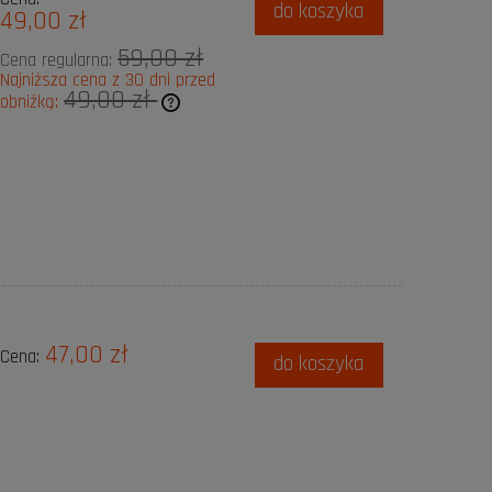
do koszyka
49,00 zł
59,00 zł
Cena regularna:
Najniższa cena z 30 dni przed
49,00 zł
obniżką:
 sprzedawany krócej niż 30
st najniższa cena od
dukt pojawił się w
47,00 zł
Cena:
do koszyka