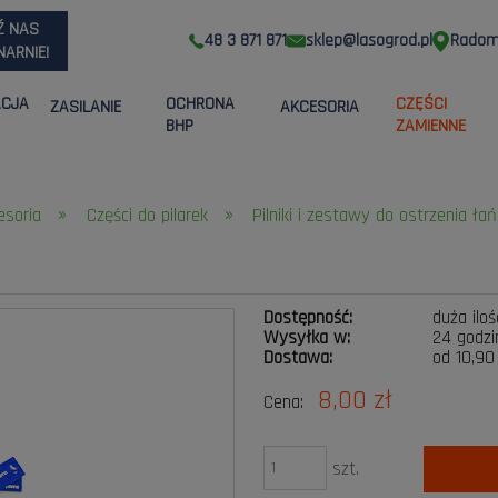
Ź NAS
48 3 871 871
sklep@lasogrod.pl
Radom,
ARNIE!
ACJA
OCHRONA
CZĘŚCI
ZASILANIE
AKCESORIA
BHP
ZAMIENNE
»
»
cesoria
Części do pilarek
Pilniki i zestawy do ostrzenia łań
Dostępność:
duża iloś
Wysyłka w:
24 godzi
Dostawa:
od 10,90
8,00 zł
Cena:
Cena nie zawiera ewen
płatności
szt.