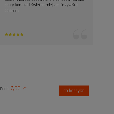
dobry kontakt i świetne miejsce. Oczywiście
Pole
polecam.
7,00 zł
Cena:
do koszyka