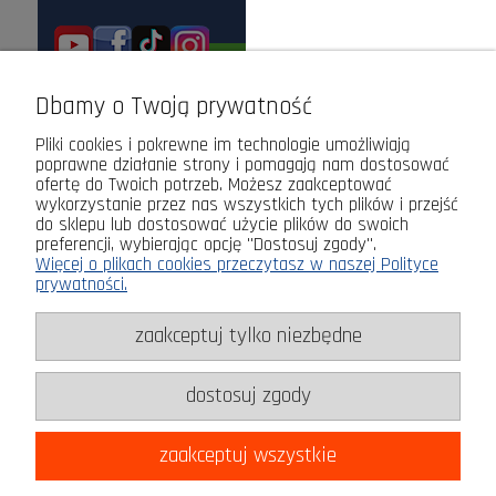
ODWIEDŹ NAS STACJONARNIE!
Dbamy o Twoją prywatność
Pliki cookies i pokrewne im technologie umożliwiają
poprawne działanie strony i pomagają nam dostosować
ofertę do Twoich potrzeb. Możesz zaakceptować
wykorzystanie przez nas wszystkich tych plików i przejść
do sklepu lub dostosować użycie plików do swoich
preferencji, wybierając opcję "Dostosuj zgody".
Więcej o plikach cookies przeczytasz w naszej Polityce
prywatności.
zaakceptuj tylko niezbędne
dostosuj zgody
zaakceptuj wszystkie