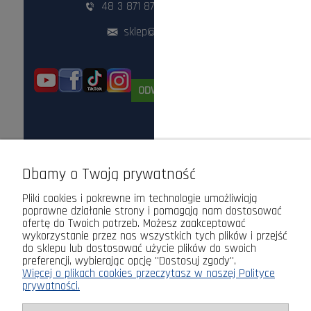
48 3 871 871
,
48 360 87 84
sklep@lasogrod.pl
ODWIEDŹ NAS STACJONARNIE!
Dbamy o Twoją prywatność
Pliki cookies i pokrewne im technologie umożliwiają
poprawne działanie strony i pomagają nam dostosować
ofertę do Twoich potrzeb. Możesz zaakceptować
wykorzystanie przez nas wszystkich tych plików i przejść
do sklepu lub dostosować użycie plików do swoich
preferencji, wybierając opcję "Dostosuj zgody".
Więcej o plikach cookies przeczytasz w naszej Polityce
prywatności.